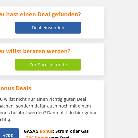
u hast einen Deal gefunden?
Deal einsenden
u willst beraten werden?
Zur Sprechstunde
Bonus Deals
u willst nicht nur einen richtig guten Deal
achen, sondern dafür auch noch mit einem
onus belohnt werden? Dann bist du hier genau
ichtig.
GASAG
Bonus
: Strom oder Gas
+70€
+
70€
Bonus
vom Doc!