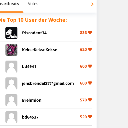
eartbeats
Votes
ie Top 10 User der Woche:
836
friscodent34
620
KekseKekseKekse
600
bd4941
600
jensbrendel27@gmail.com
570
Brehmion
520
bd64537