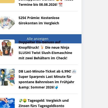
Termine bis 08.08.2026! 📆
525€ Prämie: Kostenlose
Girokonten im Vergleich
Alle anzeigen
Doppelter Eis-Genuss auf
Knopfdruck! 🍹 Die neue Ninja
SLUSHi Twist Slush-Eismaschine
mit zwei Behältern im Check!
DB Last-Minute-Ticket ab 6,99€! 🚈
Super Sparpreis Last Minute für
spontane Bahnreisen im Frühjahr
&amp; Sommer 2026!🧳
💸🤑 Tagesgeld: Vergleich und
Zinsen fürs Tagesgeldkonto