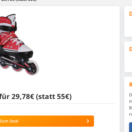
D
D
für 29,78€ (statt 55€)
D
m
B
r
Zum Deal