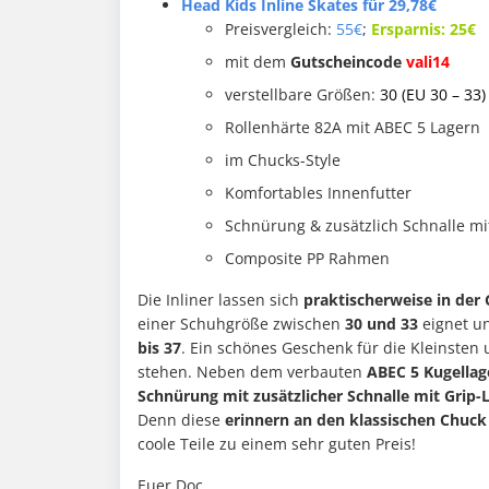
Head Kids Inline Skates für 29,78€
Preisvergleich:
55€
;
Ersparnis: 25€
mit dem
Gutscheincode
vali14
verstellbare Größen:
30 (EU 30 – 33)
Rollenhärte 82A mit ABEC 5 Lagern
im Chucks-Style
Komfortables Innenfutter
Schnürung & zusätzlich Schnalle mi
Composite PP Rahmen
Die Inliner lassen sich
praktischerweise in der 
einer Schuhgröße zwischen
30 und 33
eignet u
bis 37
. Ein schönes Geschenk für die Kleinsten 
stehen. Neben dem verbauten
ABEC 5 Kugellag
Schnürung mit zusätzlicher Schnalle mit Grip
Denn diese
erinnern an den klassischen Chuck
coole Teile zu einem sehr guten Preis!
Euer Doc