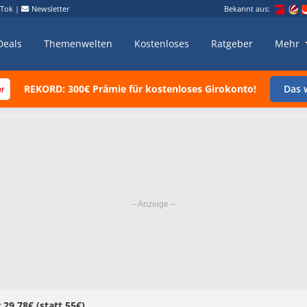
kTok
|
Newsletter
Bekannt aus:
Deals
Themenwelten
Kostenloses
Ratgeber
Mehr
REKORD: 300€ Prämie für kostenloses Girokonto!
Das w
 29,78€ (statt 55€)