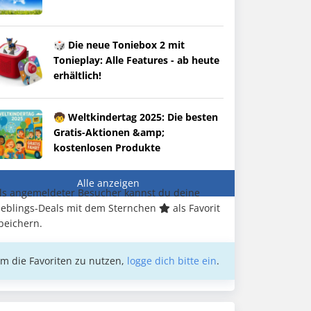
🎲 Die neue Toniebox 2 mit
Tonieplay: Alle Features - ab heute
erhältlich!
🧒 Weltkindertag 2025: Die besten
Gratis-Aktionen &amp;
kostenlosen Produkte
Alle anzeigen
ls angemeldeter Besucher kannst du deine
ieblings-Deals mit dem Sternchen
als Favorit
peichern.
m die Favoriten zu nutzen,
logge dich bitte ein
.