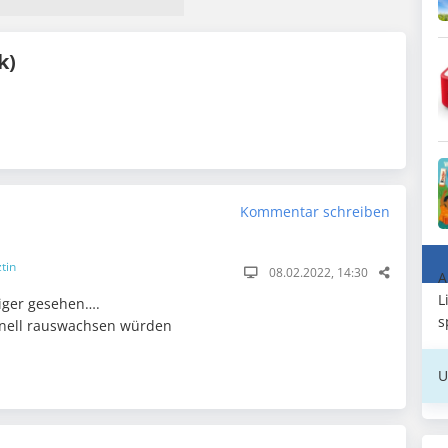
k)
Kommentar schreiben
tin
08.02.2022, 14:30
A
L
liger gesehen….
s
chnell rauswachsen würden
U