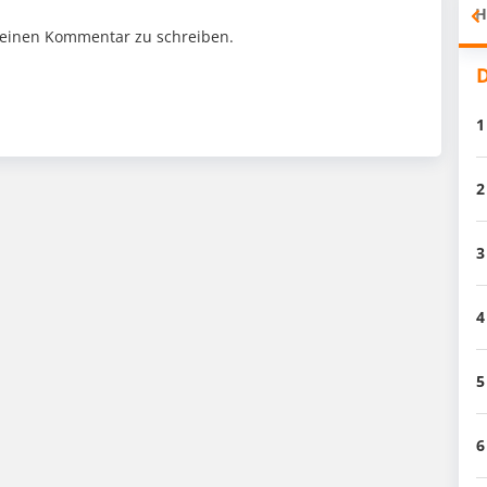
H
einen Kommentar zu schreiben.
D
1
2
3
4
5
6