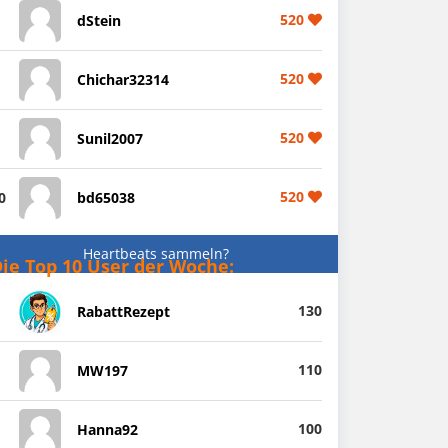
520
dStein
520
Chichar32314
520
Sunil2007
520
0
bd65038
Heartbeats sammeln?
ie Top 10 User der Woche:
130
RabattRezept
110
MW197
100
Hanna92