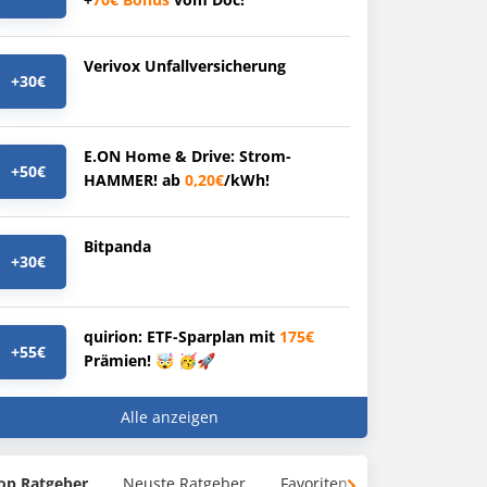
Verivox Unfallversicherung
+30€
E.ON Home & Drive: Strom-
+50€
HAMMER! ab
0,20€
/kWh!
Bitpanda
+30€
quirion: ETF-Sparplan mit
175€
+55€
Prämien! 🤯 🥳🚀
Alle anzeigen
op Ratgeber
Neuste Ratgeber
Favoriten