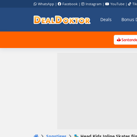
WhatsApp
|
Facebook
|
Instagram
|
YouTube
|
Ti
Deals
Bonus 
Sonstiges
🛼 Head Kids Inline Skates für