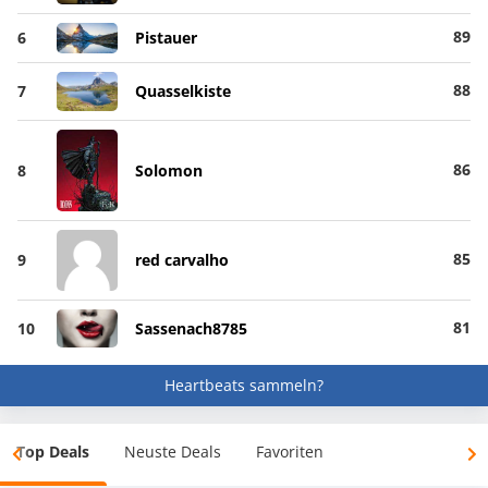
89
6
Pistauer
88
7
Quasselkiste
86
8
Solomon
85
9
red carvalho
81
10
Sassenach8785
Heartbeats sammeln?
Top Deals
Neuste Deals
Favoriten