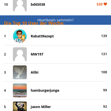
520
10
bd65038
Heartbeats sammeln?
Die Top 10 User der Woche:
139
1
RabattRezept
131
2
MW197
108
3
Alibi
99
4
hamburgerjunge
92
5
Jason Miller