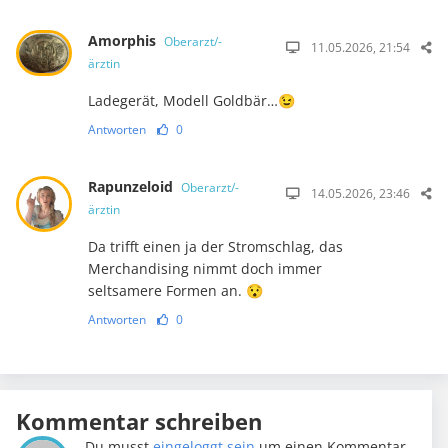
Amorphis
Oberarzt/-
11.05.2026, 21:54
ärztin
Ladegerät, Modell Goldbär…😉
Antworten
0
Rapunzeloid
Oberarzt/-
14.05.2026, 23:46
ärztin
Da trifft einen ja der Stromschlag, das
Merchandising nimmt doch immer
seltsamere Formen an. 😯
Antworten
0
Kommentar schreiben
Du musst
eingeloggt sein
um einen Kommentar