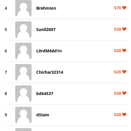
570
4
Brehmion
520
5
Sunil2007
520
6
L0rdM4dd1n
520
7
Chichar32314
520
8
bd64537
520
9
dStein