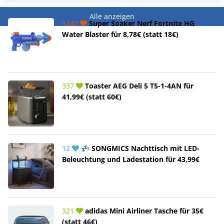
Alle anzeigen
1240
Super Soaker Nerf Fortnite HG
Water Blaster für 8,78€ (statt 18€)
337
Toaster AEG Deli 5 T5-1-4AN für
41,99€ (statt 60€)
12
💤 SONGMICS Nachttisch mit LED-
Beleuchtung und Ladestation für 43,99€
321
adidas Mini Airliner Tasche für 35€
(statt 46€)