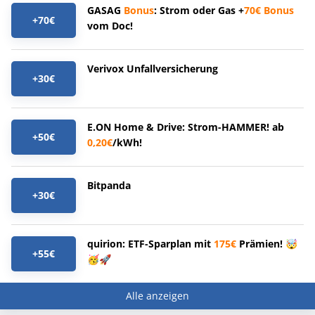
GASAG
Bonus
: Strom oder Gas +
70€
Bonus
+70€
vom Doc!
Verivox Unfallversicherung
+30€
E.ON Home & Drive: Strom-HAMMER! ab
+50€
0,20€
/kWh!
Bitpanda
+30€
quirion: ETF-Sparplan mit
175€
Prämien! 🤯
+55€
🥳🚀
Alle anzeigen