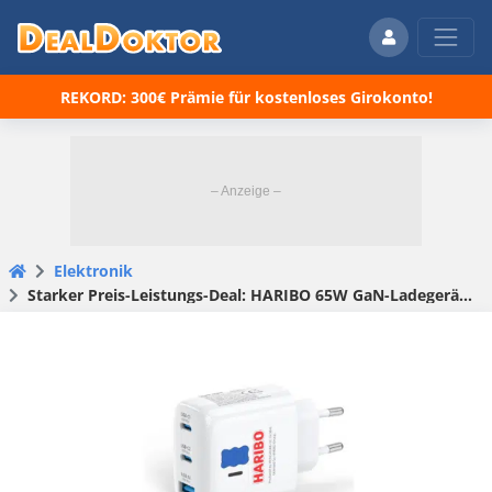
REKORD: 300€ Prämie für kostenloses Girokonto!
Elektronik
Starker Preis-Leistungs-Deal: HARIBO 65W GaN-Ladegerät für 11,38€ statt 20€! 🫨 Mit 3 Ports, GaN & Schnellladen! 📲