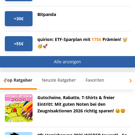
Bitpanda
+30€
quirion: ETF-Sparplan mit
175€
Prämien! 🤯
+55€
🥳🚀
Alle anzeigen
Top Ratgeber
Neuste Ratgeber
Favoriten
Gutscheine, Rabatte, T-Shirts & freier
Eintritt: Mit guten Noten bei den
Zeugnisaktionen 2026 richtig sparen! 😀🤩