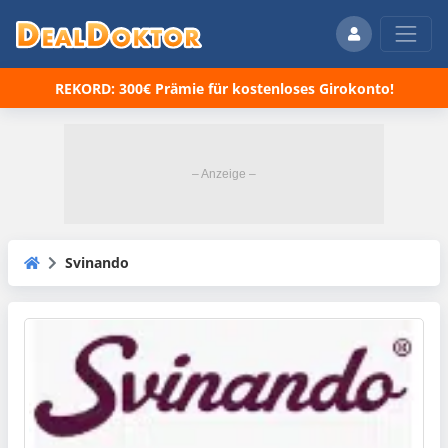
REKORD: 300€ Prämie für kostenloses Girokonto!
Svinando