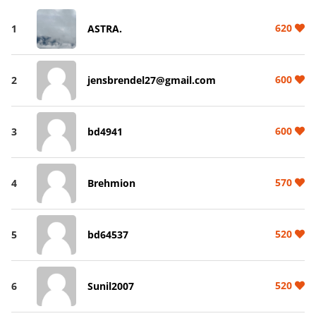
620
1
ASTRA.
600
2
jensbrendel27@gmail.com
600
3
bd4941
570
4
Brehmion
520
5
bd64537
520
6
Sunil2007