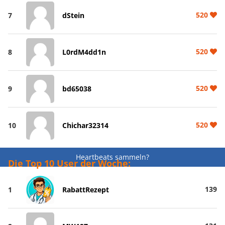
520
7
dStein
520
8
L0rdM4dd1n
520
9
bd65038
520
10
Chichar32314
Heartbeats sammeln?
Die Top 10 User der Woche:
139
1
RabattRezept