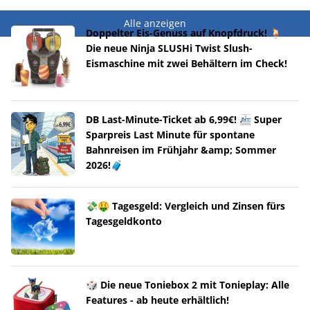
Alle anzeigen
Doppelter Eis-Genuss auf Knopfdruck! 🍹
Die neue Ninja SLUSHi Twist Slush-
Eismaschine mit zwei Behältern im Check!
DB Last-Minute-Ticket ab 6,99€! 🚈 Super
Sparpreis Last Minute für spontane
Bahnreisen im Frühjahr &amp; Sommer
2026!🧳
💸🤑 Tagesgeld: Vergleich und Zinsen fürs
Tagesgeldkonto
🎲 Die neue Toniebox 2 mit Tonieplay: Alle
Features - ab heute erhältlich!