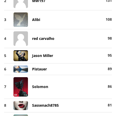
131
2
MW197
108
3
Alibi
98
4
red carvalho
95
5
Jason Miller
89
6
Pistauer
86
7
Solomon
81
8
Sassenach8785