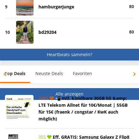
80
9
hamburgerjunge
80
10
bd29204
Heartbeats sammeln?
Top Deals
Neuste Deals
Favoriten
Alle anzeigen
3089
📲 mtl. kündbare 30GB 5G &amp;
LTE Telekom Allnet für 10€/Monat | 55GB
für 15€ (fraenk / congstar / KwK auch
möglich)
355
Eff. GRATIS: Samsung Galaxy Z Flip8