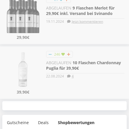
ABGELAUFEN
9 Flaschen Merlot für
29,90€ inkl. Versand bei Svinando
19.11.2024
Jetzt kommentieren
29,90€
246
ABGELAUFEN
10 Flaschen Chardonnay
Puglia für 39,90€
22.08.2024
4
39,90€
Gutscheine
Deals
Shopbewertungen