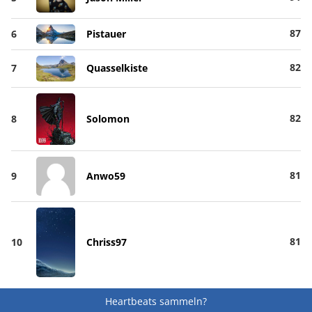
87
6
Pistauer
82
7
Quasselkiste
82
8
Solomon
81
9
Anwo59
81
10
Chriss97
Heartbeats sammeln?