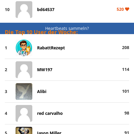
520
10
bd64537
Heartbeats sammeln?
Die Top 10 User der Woche:
208
1
RabattRezept
114
2
MW197
101
3
Alibi
98
4
red carvalho
91
5
Jason Miller