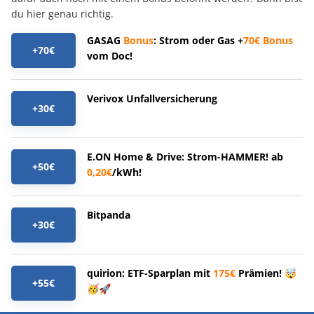
du hier genau richtig.
GASAG
Bonus
: Strom oder Gas +
70€
Bonus
+70€
vom Doc!
Verivox Unfallversicherung
+30€
E.ON Home & Drive: Strom-HAMMER! ab
+50€
0,20€
/kWh!
Bitpanda
+30€
quirion: ETF-Sparplan mit
175€
Prämien! 🤯
+55€
🥳🚀