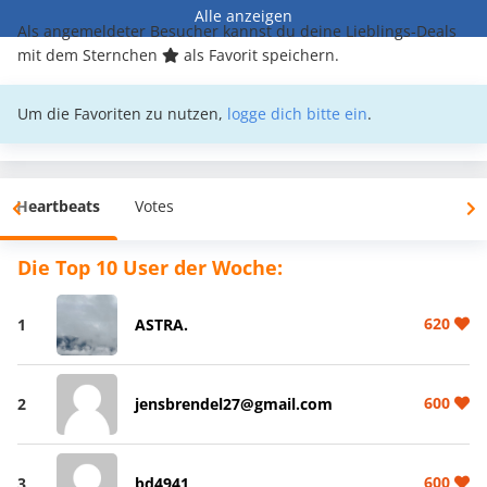
Alle anzeigen
Als angemeldeter Besucher kannst du deine Lieblings-Deals
mit dem Sternchen
als Favorit speichern.
Um die Favoriten zu nutzen,
logge dich bitte ein
.
Heartbeats
Votes
Die Top 10 User der Woche:
620
1
ASTRA.
600
2
jensbrendel27@gmail.com
600
3
bd4941