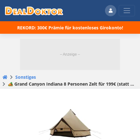
REKORD: 300€ Prämie für kostenloses Girokonto!
Sonstiges
🏕️ Grand Canyon Indiana 8 Personen Zelt für 199€ (statt 244€)