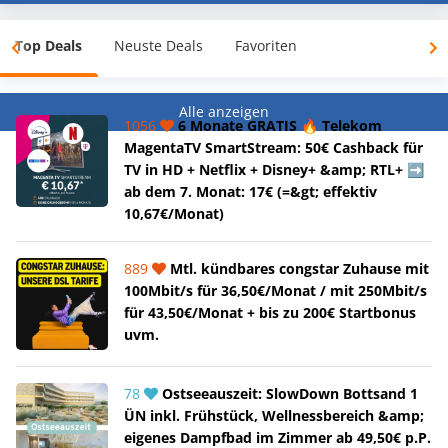
Top Deals
Neuste Deals
Favoriten
Alle anzeigen
1056
6 Monate GRATIS 🔥 Telekom
MagentaTV SmartStream: 50€ Cashback für
TV in HD + Netflix + Disney+ &amp; RTL+ ➡️
ab dem 7. Monat: 17€ (=&gt; effektiv
10,67€/Monat)
889
Mtl. kündbares congstar Zuhause mit
100Mbit/s für 36,50€/Monat / mit 250Mbit/s
für 43,50€/Monat + bis zu 200€ Startbonus
uvm.
78
Ostseeauszeit: SlowDown Bottsand 1
ÜN inkl. Frühstück, Wellnessbereich &amp;
eigenes Dampfbad im Zimmer ab 49,50€ p.P.