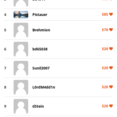
585
4
Pistauer
570
5
Brehmion
520
6
bd65038
520
7
Sunil2007
520
8
L0rdM4dd1n
520
9
dStein