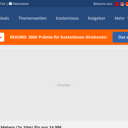
kTok
|
Newsletter
Bekannt aus:
Deals
Themenwelten
Kostenloses
Ratgeber
Mehr
REKORD: 300€ Prämie für kostenloses Girokonto!
Das w
 Metern (2x 10m) für nur 14,99€