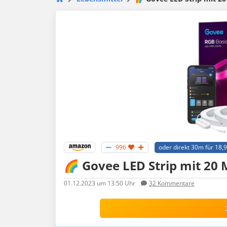
996
oder direkt 30m für 18,
🌈 Govee LED Strip mit 20 
01.12.2023
um 13:50 Uhr
32
Kommentare