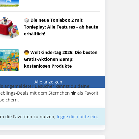
🎲 Die neue Toniebox 2 mit
Tonieplay: Alle Features - ab heute
erhältlich!
🧒 Weltkindertag 2025: Die besten
Gratis-Aktionen &amp;
kostenlosen Produkte
Alle anzeigen
ls angemeldeter Besucher kannst du deine
ieblings-Deals mit dem Sternchen
als Favorit
peichern.
m die Favoriten zu nutzen,
logge dich bitte ein
.