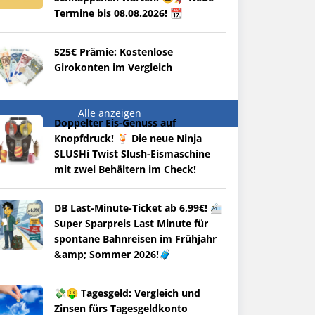
Termine bis 08.08.2026! 📆
525€ Prämie: Kostenlose
Girokonten im Vergleich
Alle anzeigen
Doppelter Eis-Genuss auf
Knopfdruck! 🍹 Die neue Ninja
SLUSHi Twist Slush-Eismaschine
mit zwei Behältern im Check!
DB Last-Minute-Ticket ab 6,99€! 🚈
Super Sparpreis Last Minute für
spontane Bahnreisen im Frühjahr
&amp; Sommer 2026!🧳
💸🤑 Tagesgeld: Vergleich und
Zinsen fürs Tagesgeldkonto