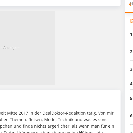
H
D
1
2
3
4
5
seit Mitte 2017 in der DealDoktor-Redaktion tätig. Von mir
6
h allen Themen: Reisen, Mode, Technik und was es sonst
ppchen und finde nichts ärgerlicher, als wenn man für ein
iner Freizeit kümmere ich mich um meine Hühner, bin