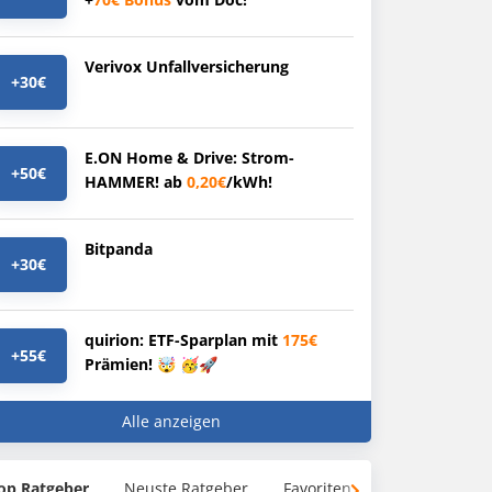
Verivox Unfallversicherung
+30€
E.ON Home & Drive: Strom-
+50€
HAMMER! ab
0,20€
/kWh!
Bitpanda
+30€
quirion: ETF-Sparplan mit
175€
+55€
Prämien! 🤯 🥳🚀
Alle anzeigen
op Ratgeber
Neuste Ratgeber
Favoriten