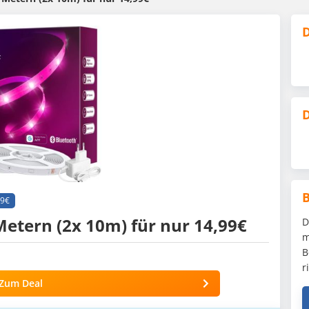
D
D
99€
Metern (2x 10m) für nur 14,99€
D
m
B
r
Zum Deal