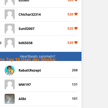
dStein
520
Chichar32314
520
Sunil2007
520
0
bd65038
Heartbeats sammeln?
ie Top 10 User der Woche:
208
RabattRezept
131
MW197
101
Alibi