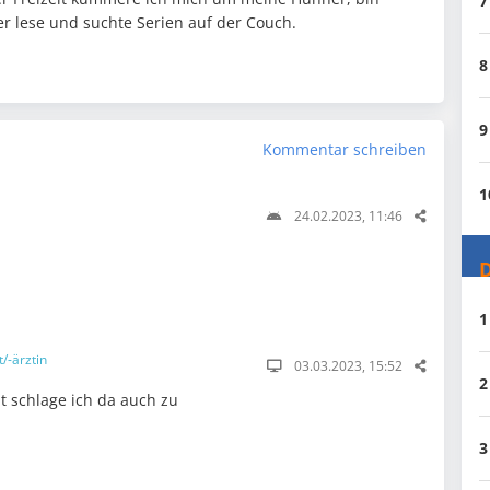
7
 lese und suchte Serien auf der Couch.
8
9
Kommentar schreiben
1
24.02.2023, 11:46
D
1
/-ärztin
03.03.2023, 15:52
2
ht schlage ich da auch zu
3