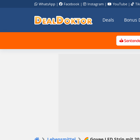
WhatsApp
|
Facebook
|
Instagram
|
YouTube
|
Ti
Deals
Bonus 
Lebensmittel
🌈 Govee LED Strip mit 20