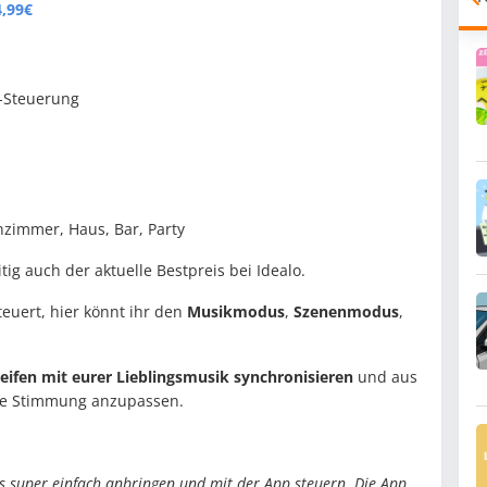
4,99€
p-Steuerung
nzimmer, Haus, Bar, Party
ig auch der aktuelle Bestpreis bei Idealo.
euert, hier könnt ihr den
Musikmodus
,
Szenenmodus
,
reifen mit eurer Lieblingsmusik synchronisieren
und aus
ie Stimmung anzupassen.
 super einfach anbringen und mit der App steuern. Die App