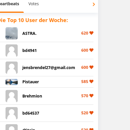
eartbeats
Votes
ie Top 10 User der Woche:
620
ASTRA.
600
bd4941
600
jensbrendel27@gmail.com
585
Pistauer
570
Brehmion
520
bd64537
520