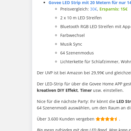
Govee LED Strip mit 20 Metern für nur 1
Preisvergleich:
30€
,
Ersparnis: 15€
2 x 10 m LED Streifen
Bluetooth RGB LED Streifen mit Ap
Farbwechsel
Musik Sync
64 Szenenmodus
Lichterkette für Schlafzimmer, Woh
Der UVP ist bei Amazon bei 29,99€ und gleichzeit
Der LED-Strip für über die Govee Home APP gest
kreativen DIY Effekt
,
Timer
usw. einstellen.
Nice für die nächste Party: Ihr könnt die
LED St
64 Szenenmodi auswählen, um den Raum an d
Über 3.600 Kunden vergeben
.
Bin mega zufrieden mit dem LED Band. Man kann es