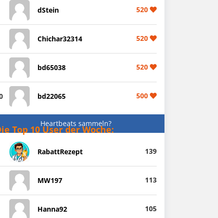
520
dStein
520
Chichar32314
520
bd65038
500
0
bd22065
Heartbeats sammeln?
ie Top 10 User der Woche:
139
RabattRezept
113
MW197
105
Hanna92