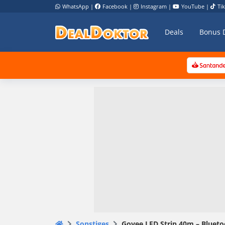
WhatsApp
|
Facebook
|
Instagram
|
YouTube
|
Ti
Deals
Bonus 
Sonstiges
Govee LED Strip 40m – Blueto