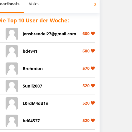
eartbeats
Votes
ie Top 10 User der Woche:
600
jensbrendel27@gmail.com
600
bd4941
570
Brehmion
520
Sunil2007
520
L0rdM4dd1n
520
bd64537