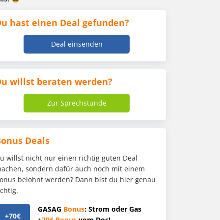
u hast einen Deal gefunden?
Deal einsenden
u willst beraten werden?
Zur Sprechstunde
Bonus Deals
u willst nicht nur einen richtig guten Deal
achen, sondern dafür auch noch mit einem
onus belohnt werden? Dann bist du hier genau
ichtig.
GASAG
Bonus
: Strom oder Gas
+70€
+
70€
Bonus
vom Doc!