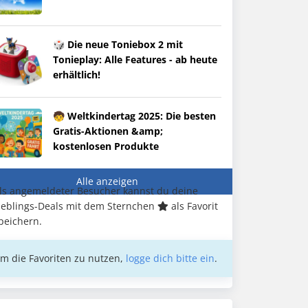
🎲 Die neue Toniebox 2 mit
Tonieplay: Alle Features - ab heute
erhältlich!
🧒 Weltkindertag 2025: Die besten
Gratis-Aktionen &amp;
kostenlosen Produkte
Alle anzeigen
ls angemeldeter Besucher kannst du deine
ieblings-Deals mit dem Sternchen
als Favorit
peichern.
m die Favoriten zu nutzen,
logge dich bitte ein
.