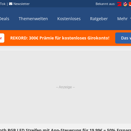
kTok
|
Newsletter
Bekannt aus:
Deals
Themenwelten
Kostenloses
Ratgeber
Mehr
REKORD: 300€ Prämie für kostenloses Girokonto!
Das w
oth RGB LED Streifen mit App-Steuerung für 19,99€ = 50% Ersparn