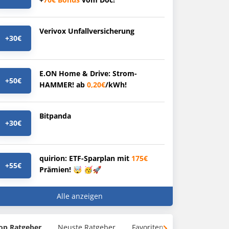
Verivox Unfallversicherung
+30€
E.ON Home & Drive: Strom-
+50€
HAMMER! ab
0,20€
/kWh!
Bitpanda
+30€
quirion: ETF-Sparplan mit
175€
+55€
Prämien! 🤯 🥳🚀
Alle anzeigen
op Ratgeber
Neuste Ratgeber
Favoriten