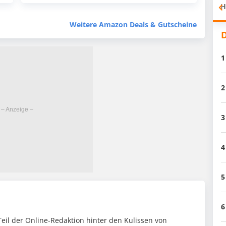
H
Weitere Amazon Deals & Gutscheine
D
1
2
3
4
5
6
 Teil der Online-Redaktion hinter den Kulissen von