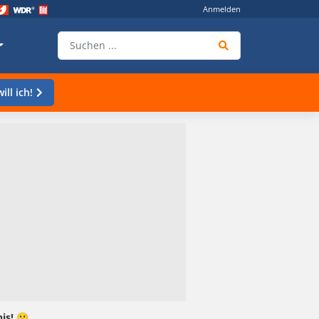
Anmelden
ill ich!
is! 😀