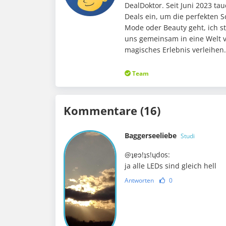
DealDoktor. Seit Juni 2023 ta
Deals ein, um die perfekten 
Mode oder Beauty geht, ich st
uns gemeinsam in eine Welt v
magisches Erlebnis verleihen
Team
Kommentare (16)
Baggerseeliebe
Studi
@ʇɐɔ!ʇs!ɥdos:
ja alle LEDs sind gleich hell
Antworten
0