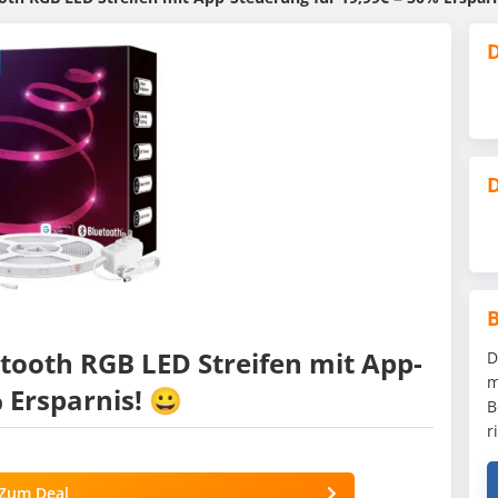
D
D
tooth RGB LED Streifen mit App-
D
m
 Ersparnis! 😀
B
r
Zum Deal