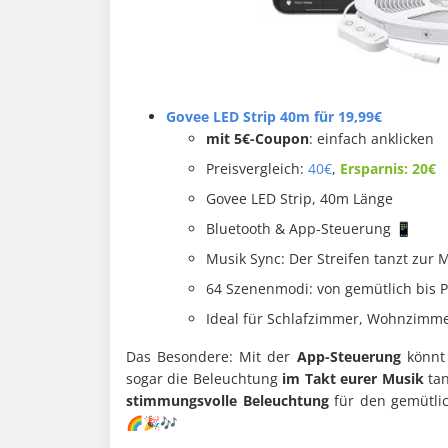
Govee LED Strip 40m für 19,99€
mit 5€-Coupon
: einfach anklicken
Preisvergleich:
40€
,
Ersparnis: 20€
Govee LED Strip, 40m Länge
Bluetooth & App-Steuerung 📱
Musik Sync: Der Streifen tanzt zur 
64 Szenenmodi: von gemütlich bis P
Ideal für Schlafzimmer, Wohnzimme
Das Besondere: Mit der
App-Steuerung
könnt 
sogar die Beleuchtung
im Takt eurer Musik
tan
stimmungsvolle Beleuchtung
für den gemütlic
🌈🎉🎶