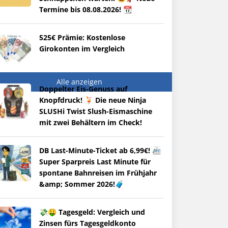
Termine bis 08.08.2026! 📆
525€ Prämie: Kostenlose
Girokonten im Vergleich
Alle anzeigen
Doppelter Eis-Genuss auf
Knopfdruck! 🍹 Die neue Ninja
SLUSHi Twist Slush-Eismaschine
mit zwei Behältern im Check!
DB Last-Minute-Ticket ab 6,99€! 🚈
Super Sparpreis Last Minute für
spontane Bahnreisen im Frühjahr
&amp; Sommer 2026!🧳
💸🤑 Tagesgeld: Vergleich und
Zinsen fürs Tagesgeldkonto