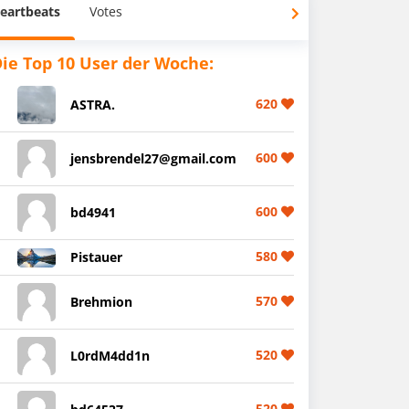
eartbeats
Votes
ie Top 10 User der Woche:
620
ASTRA.
600
jensbrendel27@gmail.com
600
bd4941
580
Pistauer
570
Brehmion
520
L0rdM4dd1n
520