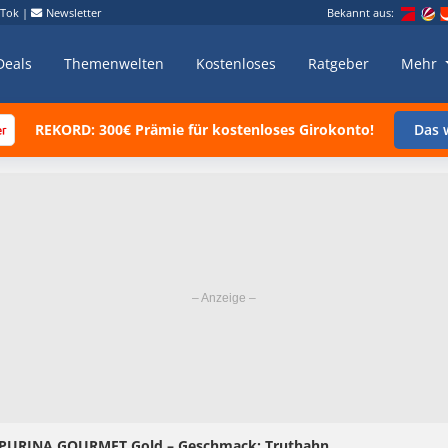
kTok
|
Newsletter
Bekannt aus:
Deals
Themenwelten
Kostenloses
Ratgeber
Mehr
REKORD: 300€ Prämie für kostenloses Girokonto!
Das w
t PURINA GOURMET Gold – Geschmack: Truthahn