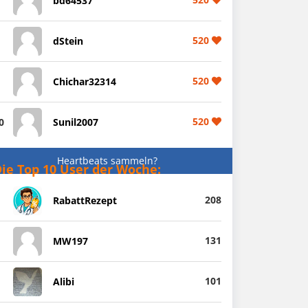
bd64537
520
dStein
520
Chichar32314
520
0
Sunil2007
Heartbeats sammeln?
ie Top 10 User der Woche:
208
RabattRezept
131
MW197
101
Alibi