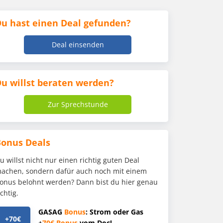
u hast einen Deal gefunden?
Deal einsenden
u willst beraten werden?
Zur Sprechstunde
Bonus Deals
u willst nicht nur einen richtig guten Deal
achen, sondern dafür auch noch mit einem
onus belohnt werden? Dann bist du hier genau
ichtig.
GASAG
Bonus
: Strom oder Gas
+70€
+
70€
Bonus
vom Doc!