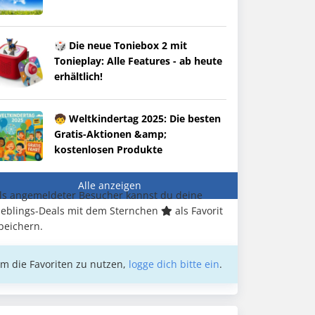
🎲 Die neue Toniebox 2 mit
Tonieplay: Alle Features - ab heute
erhältlich!
🧒 Weltkindertag 2025: Die besten
Gratis-Aktionen &amp;
kostenlosen Produkte
Alle anzeigen
ls angemeldeter Besucher kannst du deine
ieblings-Deals mit dem Sternchen
als Favorit
peichern.
m die Favoriten zu nutzen,
logge dich bitte ein
.