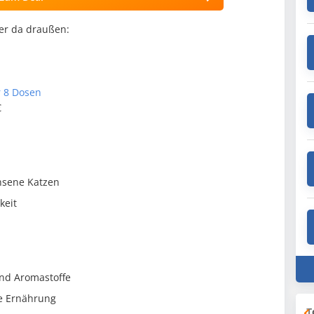
ber da draußen:
r 8 Dosen
€
hsene Katzen
keit
und Aromastoffe
he Ernährung
T