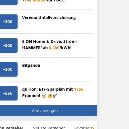
Verivox Unfallversicherung
+30€
E.ON Home & Drive: Strom-
+50€
HAMMER! ab
0,20€
/kWh!
Bitpanda
+30€
quirion: ETF-Sparplan mit
175€
+55€
Prämien! 🤯 🥳🚀
Alle anzeigen
op Ratgeber
Neuste Ratgeber
Favoriten