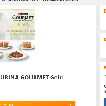
D
D
 PURINA GOURMET Gold –
D
m
B
r
Zum Deal