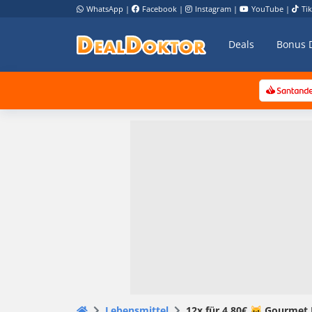
WhatsApp
|
Facebook
|
Instagram
|
YouTube
|
Ti
Deals
Bonus 
Lebensmittel
12x für 4,80€ 🐱 Gourme