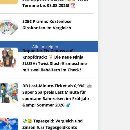
Termine bis 08.08.2026! 📆
525€ Prämie: Kostenlose
Girokonten im Vergleich
Alle anzeigen
Doppelter Eis-Genuss auf
Knopfdruck! 🍹 Die neue Ninja
SLUSHi Twist Slush-Eismaschine
mit zwei Behältern im Check!
DB Last-Minute-Ticket ab 6,99€! 🚈
Super Sparpreis Last Minute für
spontane Bahnreisen im Frühjahr
&amp; Sommer 2026!🧳
💸🤑 Tagesgeld: Vergleich und
Zinsen fürs Tagesgeldkonto