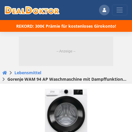
REKORD: 300€ Prämie für kostenloses Girokonto!
Lebensmittel
Gorenje WAM 94 AP Waschmaschine mit Dampffunktion 💦 9kg und 1400U für 379€ (statt 539€)