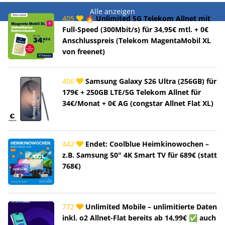
Alle anzeigen
405
🔥 Unlimited 5G Telekom Allnet mit
Full-Speed (300Mbit/s) für 34,95€ mtl. + 0€
Anschlusspreis (Telekom MagentaMobil XL
von freenet)
406
Samsung Galaxy S26 Ultra (256GB) für
179€ + 250GB LTE/5G Telekom Allnet für
34€/Monat + 0€ AG (congstar Allnet Flat XL)
442
Endet: Coolblue Heimkinowochen –
z.B. Samsung 50" 4K Smart TV für 689€ (statt
768€)
772
Unlimited Mobile – unlimitierte Daten
inkl. o2 Allnet-Flat bereits ab 14,99€ ✅ auch