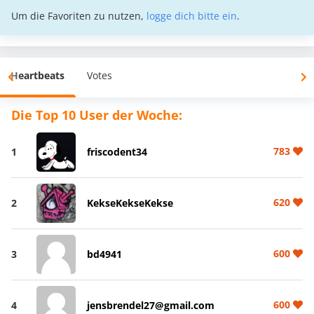
Um die Favoriten zu nutzen,
logge dich bitte ein
.
Heartbeats
Votes
Die Top 10 User der Woche:
783
1
friscodent34
620
2
KekseKekseKekse
600
3
bd4941
600
4
jensbrendel27@gmail.com