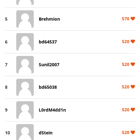
570
5
Brehmion
520
6
bd64537
520
7
Sunil2007
520
8
bd65038
520
9
L0rdM4dd1n
520
10
dStein