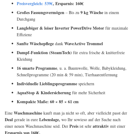
Preisvergleich: 539€
, Ersparnis: 160€
Großes Fassungsvermögen
9 kg Wäsche
– Bis zu
in einem
Durchgang
Langlebiger & leiser Inverter PowerDrive Motor
für maximale
Effizienz
Sanfte Wäschepflege
WaveActive Trommel
dank
Dampf-Funktion (SteamTech)
für extra frische & knitterfreie
Kleidung
16 smarte Programme
, u. a. Baumwolle, Wolle, Babykleidung,
Schnellprogramme (20 min & 59 min), Tierhaarentfernung
Individuelle Lieblingsprogramme
speichern
AquaStop & Kindersicherung
für mehr Sicherheit
Kompakte Maße:
60 × 85 × 61 cm
Waschmaschine
Eine
kauft man ja nicht so oft, aber vielleicht passt der
Deal
Lebenslage,
gerade in eure
wo Ihr sowieso auf der Suche nach
Preis
attraktiv
einer neuen Waschmaschine seid. Der
ist sehr
mit einer
Ersparnis von 160€.