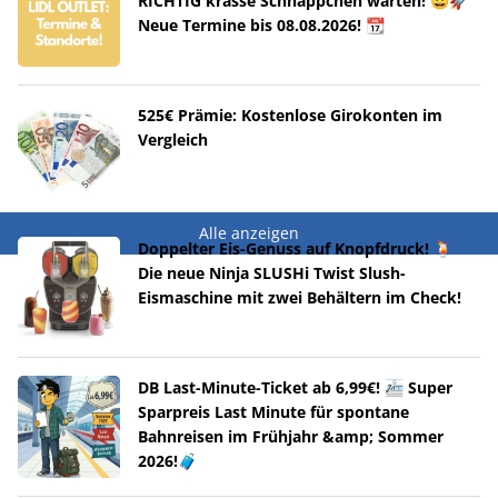
RICHTIG krasse Schnäppchen warten! 😀🚀
Neue Termine bis 08.08.2026! 📆
525€ Prämie: Kostenlose Girokonten im
Vergleich
Alle anzeigen
Doppelter Eis-Genuss auf Knopfdruck! 🍹
Die neue Ninja SLUSHi Twist Slush-
Eismaschine mit zwei Behältern im Check!
DB Last-Minute-Ticket ab 6,99€! 🚈 Super
Sparpreis Last Minute für spontane
Bahnreisen im Frühjahr &amp; Sommer
2026!🧳