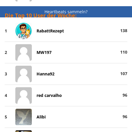
Heartbeats sammeln?
Die Top 10 User der Woche:
138
1
RabattRezept
110
2
MW197
107
3
Hanna92
96
4
red carvalho
96
5
Alibi