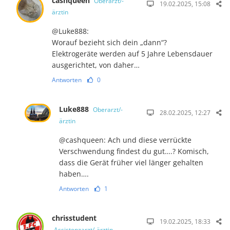
cashqueen
Oberarzt/-
19.02.2025, 15:08
ärztin
@Luke888:
Worauf bezieht sich dein „dann“?
Elektrogeräte werden auf 5 Jahre Lebensdauer
ausgerichtet, von daher…
Antworten
0
Luke888
Oberarzt/-
28.02.2025, 12:27
ärztin
@cashqueen: Ach und diese verrückte
Verschwendung findest du gut….? Komisch,
dass die Gerät früher viel länger gehalten
haben….
Antworten
1
chrisstudent
19.02.2025, 18:33
Assistenzarzt/-ärztin