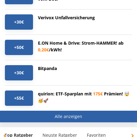
Verivox Unfallversicherung
+30€
E.ON Home & Drive: Strom-HAMMER! ab
+50€
0,20€
/kWh!
Bitpanda
+30€
quirion: ETF-Sparplan mit
175€
Prämien! 🤯
+55€
🥳🚀
Alle anzeigen
Top Ratgeber
Neuste Ratgeber
Favoriten