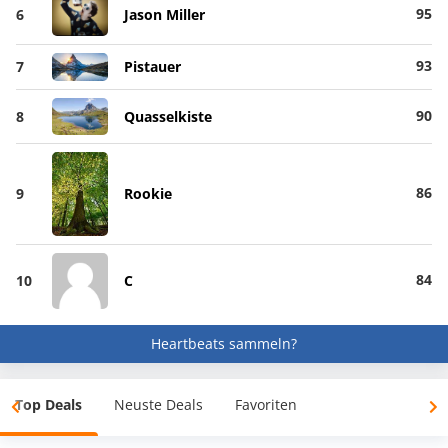
95
6
Jason Miller
93
7
Pistauer
90
8
Quasselkiste
86
9
Rookie
84
10
C
Heartbeats sammeln?
Top Deals
Neuste Deals
Favoriten