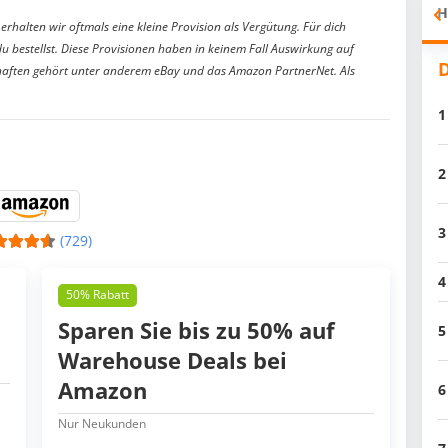
H
erhalten wir oftmals eine kleine Provision als Vergütung. Für dich
du bestellst. Diese Provisionen haben in keinem Fall Auswirkung auf
D
aften gehört unter anderem eBay und das Amazon PartnerNet. Als
1
2
3
(729)
4
50% Rabatt
Sparen Sie bis zu 50% auf
5
Warehouse Deals bei
Amazon
6
Nur Neukunden