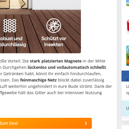
oße Vorteil: Die
stark platzierten Magnete
in der Mitte
dem Durchgehen
lückenlos und vollautomatisch schließt
.
er Getränken habt, könnt ihr einfach hindurchlaufen,
A
üssen. Das
feinmaschige Netz
blockt dabei zuverlässig
L
 Luft weiterhin ungehindert in eure Bude strömt. Dank der
s
gewebe hält das Gitter auch bei intensiver Nutzung
U
Zum Deal