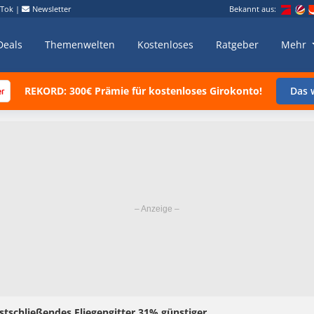
kTok
|
Newsletter
Bekannt aus:
Deals
Themenwelten
Kostenloses
Ratgeber
Mehr
REKORD: 300€ Prämie für kostenloses Girokonto!
Das w
tschließendes Fliegengitter 31% günstiger