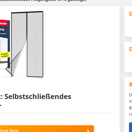
D
D
 Selbstschließendes
D
m
r
B
r
Zum Deal