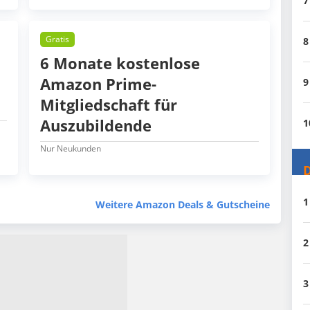
7
Gratis
8
6 Monate kostenlose
Amazon Prime-
9
Mitgliedschaft für
Auszubildende
1
Nur Neukunden
D
1
Weitere Amazon Deals & Gutscheine
2
3