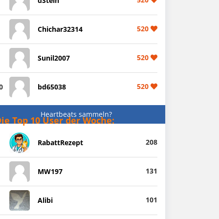
dStein
520
Chichar32314
520
Sunil2007
520
0
bd65038
Heartbeats sammeln?
ie Top 10 User der Woche:
208
RabattRezept
131
MW197
101
Alibi