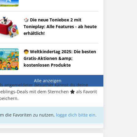
🎲 Die neue Toniebox 2 mit
Tonieplay: Alle Features - ab heute
erhältlich!
🧒 Weltkindertag 2025: Die besten
Gratis-Aktionen &amp;
kostenlosen Produkte
Alle anzeigen
ls angemeldeter Besucher kannst du deine
ieblings-Deals mit dem Sternchen
als Favorit
peichern.
m die Favoriten zu nutzen,
logge dich bitte ein
.