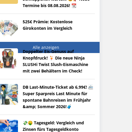
Termine bis 08.08.2026! 📆
525€ Prämie: Kostenlose
Girokonten im Vergleich
Alle anzeigen
Doppelter Eis-Genuss auf
Knopfdruck! 🍹 Die neue Ninja
SLUSHi Twist Slush-Eismaschine
mit zwei Behältern im Check!
DB Last-Minute-Ticket ab 6,99€! 🚈
Super Sparpreis Last Minute für
spontane Bahnreisen im Frühjahr
&amp; Sommer 2026!🧳
💸🤑 Tagesgeld: Vergleich und
Zinsen fürs Tagesgeldkonto