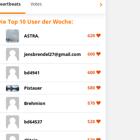
eartbeats
Votes
ie Top 10 User der Woche:
620
ASTRA.
600
jensbrendel27@gmail.com
600
bd4941
580
Pistauer
570
Brehmion
520
bd64537
520