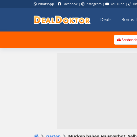
WhatsApp
|
Facebook
|
Instagram
|
YouTube
|
Ti
Deals
Bonus 
Garten
Mücken haben Hausverbot: Selbs