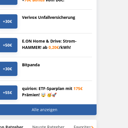
Verivox Unfallversicherung
+30€
E.ON Home & Drive: Strom-
+50€
HAMMER! ab
0,20€
/kWh!
Bitpanda
+30€
quirion: ETF-Sparplan mit
175€
+55€
Prämien! 🤯 🥳🚀
Alle anzeigen
op Ratgeber
Neuste Ratgeber
Favoriten