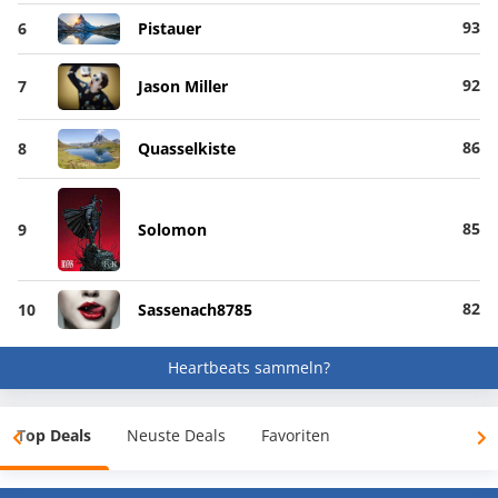
93
6
Pistauer
92
7
Jason Miller
86
8
Quasselkiste
85
9
Solomon
82
10
Sassenach8785
Heartbeats sammeln?
Top Deals
Neuste Deals
Favoriten