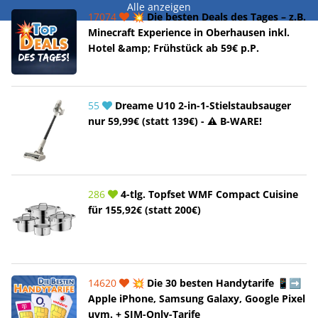
Alle anzeigen
17074
💥 Die besten Deals des Tages – z.B.
Minecraft Experience in Oberhausen inkl.
Hotel &amp; Frühstück ab 59€ p.P.
55
Dreame U10 2-in-1-Stielstaubsauger
nur 59,99€ (statt 139€) - ⚠️ B-WARE!
286
4-tlg. Topfset WMF Compact Cuisine
für 155,92€ (statt 200€)
14620
💥 Die 30 besten Handytarife 📱➡️
Apple iPhone, Samsung Galaxy, Google Pixel
uvm. + SIM-Only-Tarife