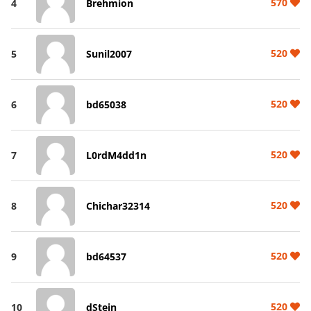
570
4
Brehmion
520
5
Sunil2007
520
6
bd65038
520
7
L0rdM4dd1n
520
8
Chichar32314
520
9
bd64537
520
10
dStein