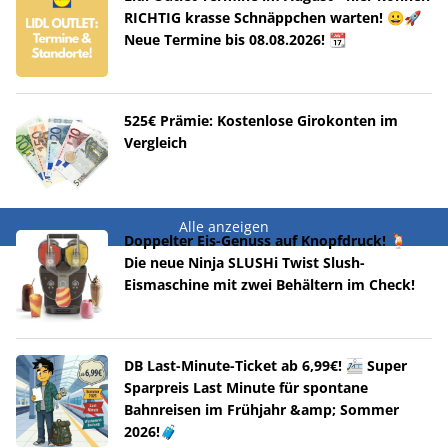
RICHTIG krasse Schnäppchen warten! 😀🚀
Neue Termine bis 08.08.2026! 📆
525€ Prämie: Kostenlose Girokonten im
Vergleich
Alle anzeigen
Doppelter Eis-Genuss auf Knopfdruck! 🍹
Die neue Ninja SLUSHi Twist Slush-
Eismaschine mit zwei Behältern im Check!
DB Last-Minute-Ticket ab 6,99€! 🚈 Super
Sparpreis Last Minute für spontane
Bahnreisen im Frühjahr &amp; Sommer
2026!🧳