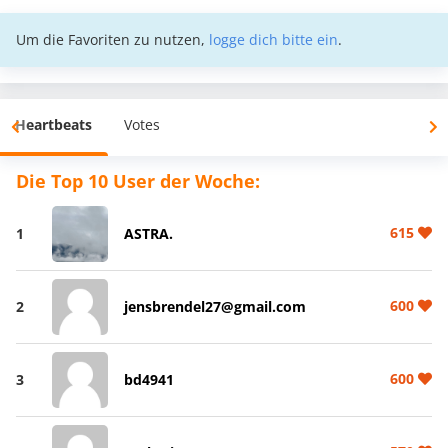
Um die Favoriten zu nutzen,
logge dich bitte ein
.
Heartbeats
Votes
Die Top 10 User der Woche:
615
1
ASTRA.
600
2
jensbrendel27@gmail.com
600
3
bd4941