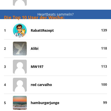
Heartbeats sammeln?
Die Top 10 User der Woche:
139
1
RabattRezept
118
2
Alibi
113
3
MW197
100
4
red carvalho
99
5
hamburgerjunge