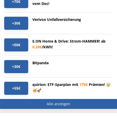
+70€
vom Doc!
Verivox Unfallversicherung
+30€
E.ON Home & Drive: Strom-HAMMER! ab
+50€
0,20€
/kWh!
Bitpanda
+30€
quirion: ETF-Sparplan mit
175€
Prämien! 🤯
+55€
🥳🚀
Alle anzeigen