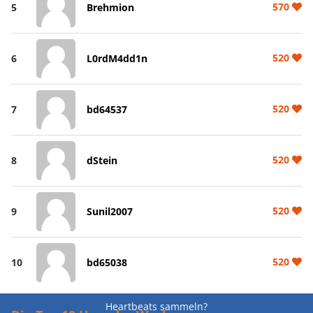
570
5
Brehmion
520
6
L0rdM4dd1n
520
7
bd64537
520
8
dStein
520
9
Sunil2007
520
10
bd65038
Heartbeats sammeln?