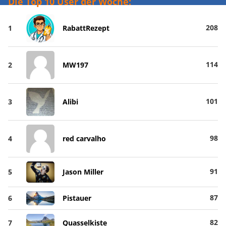
Die Top 10 User der Woche:
208
1
RabattRezept
114
2
MW197
101
3
Alibi
98
4
red carvalho
91
5
Jason Miller
87
6
Pistauer
82
7
Quasselkiste