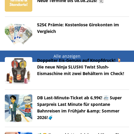
Neue Termine bis 08.08.2026! 📆
525€ Prämie: Kostenlose Girokonten im
Vergleich
Alle anzeigen
Doppelter Eis-Genuss auf Knopfdruck! 🍹
Die neue Ninja SLUSHi Twist Slush-
Eismaschine mit zwei Behältern im Check!
DB Last-Minute-Ticket ab 6,99€! 🚈 Super
Sparpreis Last Minute für spontane
Bahnreisen im Frühjahr &amp; Sommer
2026!🧳