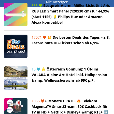
Alle anzeigen
388
Bestpreis-Alarm! Müller-Licht tint Aris
RGB LED Smart Panel (120x30 cm) für 44,99€
(statt 115€) 💡 Philips Hue oder Amazon
Alexa kompatibel
17071
💥 Die besten Deals des Tages – z.B.
Last-Minute DB-Tickets schon ab 6,99€
15
⭐ Österreich Gönnung: 1 ÜN im
VALARA Alpine Art Hotel inkl. Halbpension
&amp; Wellnessbereichs ab 99€ p.P.
1056
6 Monate GRATIS 🔥 Telekom
MagentaTV SmartStream: 50€ Cashback für
TV in HD + Netflix + Disney+ &amp; RTL+ ➡️