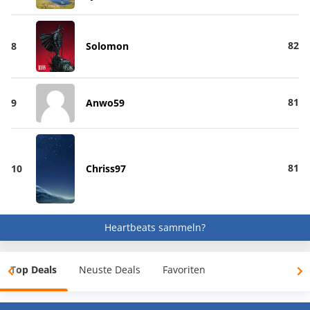
82
8
Solomon
81
9
Anwo59
81
10
Chriss97
Heartbeats sammeln?
Top Deals
Neuste Deals
Favoriten