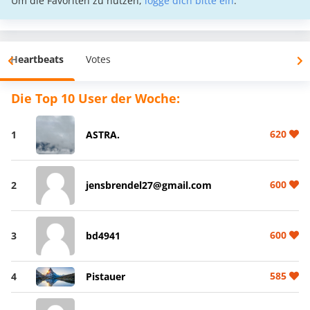
Um die Favoriten zu nutzen,
logge dich bitte ein
.
Heartbeats
Votes
Die Top 10 User der Woche:
620
1
ASTRA.
600
2
jensbrendel27@gmail.com
600
3
bd4941
585
4
Pistauer