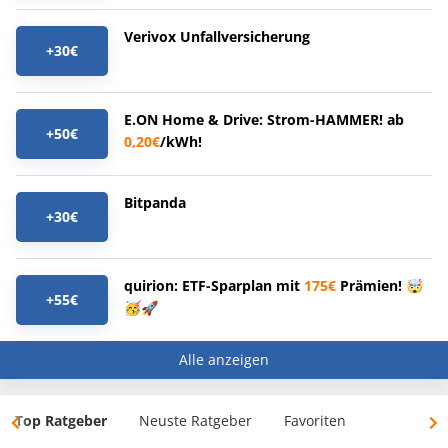
Verivox Unfallversicherung
+30€
E.ON Home & Drive: Strom-HAMMER! ab
+50€
0,20€
/kWh!
Bitpanda
+30€
quirion: ETF-Sparplan mit
175€
Prämien! 🤯
+55€
🥳🚀
Alle anzeigen
Top Ratgeber
Neuste Ratgeber
Favoriten