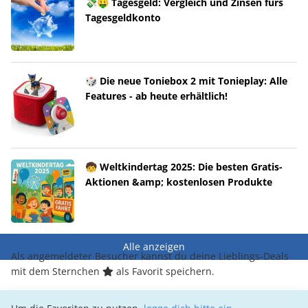
💸🤑 Tagesgeld: Vergleich und Zinsen fürs
Tagesgeldkonto
🎲 Die neue Toniebox 2 mit Tonieplay: Alle
Features - ab heute erhältlich!
🧒 Weltkindertag 2025: Die besten Gratis-
Aktionen &amp; kostenlosen Produkte
Alle anzeigen
Als angemeldeter Besucher kannst du deine Lieblings-Deals
mit dem Sternchen
als Favorit speichern.