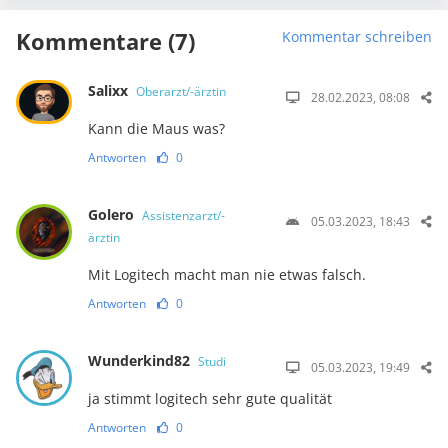
Kommentare (7)
Kommentar schreiben
Salixx
Oberarzt/-ärztin
28.02.2023, 08:08
Kann die Maus was?
Antworten
0
Golero
Assistenzarzt/-
05.03.2023, 18:43
ärztin
Mit Logitech macht man nie etwas falsch.
Antworten
0
Wunderkind82
Studi
05.03.2023, 19:49
ja stimmt logitech sehr gute qualität
Antworten
0