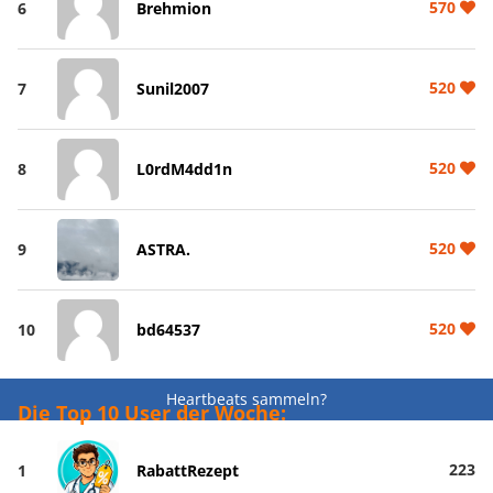
570
6
Brehmion
520
7
Sunil2007
520
8
L0rdM4dd1n
520
9
ASTRA.
520
10
bd64537
Heartbeats sammeln?
Die Top 10 User der Woche:
223
1
RabattRezept