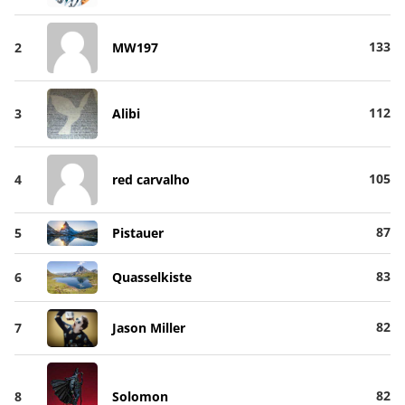
133
2
MW197
112
3
Alibi
105
4
red carvalho
87
5
Pistauer
83
6
Quasselkiste
82
7
Jason Miller
82
8
Solomon