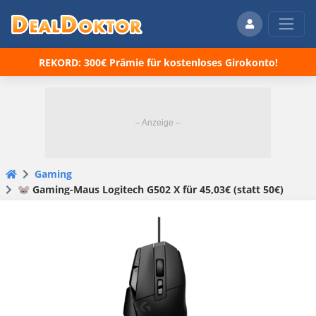
REKORD: 300€ Prämie für kostenloses Girokonto!
Gaming
🐭 Gaming-Maus Logitech G502 X für 45,03€ (statt 50€)