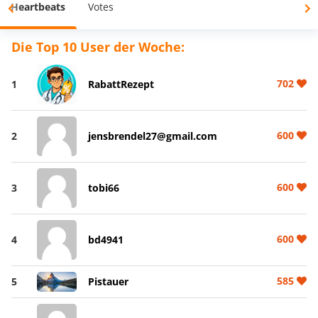
Heartbeats
Votes
Die Top 10 User der Woche:
702
1
RabattRezept
600
2
jensbrendel27@gmail.com
600
3
tobi66
600
4
bd4941
585
5
Pistauer