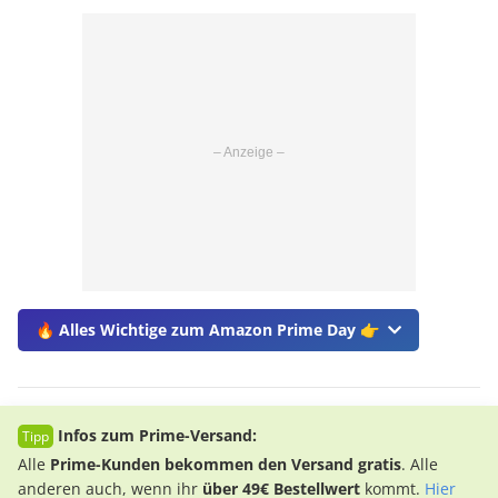
🔥 Alles Wichtige zum Amazon Prime Day 👉
Infos zum Prime-Versand:
Alle
Prime-Kunden bekommen den Versand gratis
. Alle
anderen auch, wenn ihr
über 49€ Bestellwert
kommt.
Hier