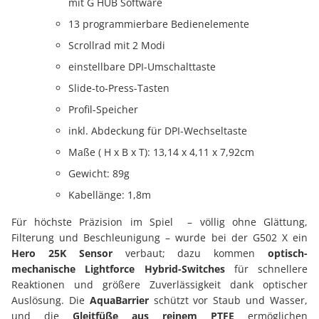
mit G HUB Software
13 programmierbare Bedienelemente
Scrollrad mit 2 Modi
einstellbare DPI-Umschalttaste
Slide-to-Press-Tasten
Profil-Speicher
inkl. Abdeckung für DPI-Wechseltaste
Maße ( H x B x T): 13,14 x 4,11 x 7,92cm
Gewicht: 89g
Kabellänge: 1,8m
Für höchste Präzision im Spiel – völlig ohne Glättung,
Filterung und Beschleunigung – wurde bei der G502 X ein
Hero 25K Sensor
verbaut; dazu kommen
optisch-
mechanische Lightforce Hybrid-Switches
für schnellere
Reaktionen und größere Zuverlässigkeit dank optischer
Auslösung. Die
AquaBarrier
schützt vor Staub und Wasser,
und die
Gleitfüße aus reinem PTFE
ermöglichen