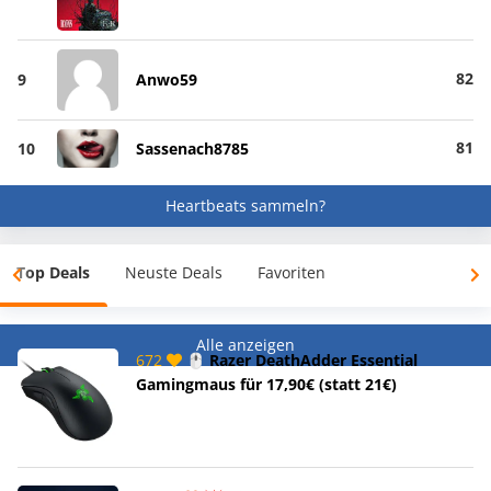
82
9
Anwo59
81
10
Sassenach8785
Heartbeats sammeln?
Top Deals
Neuste Deals
Favoriten
Alle anzeigen
672
🖱️ Razer DeathAdder Essential
Gamingmaus für 17,90€ (statt 21€)