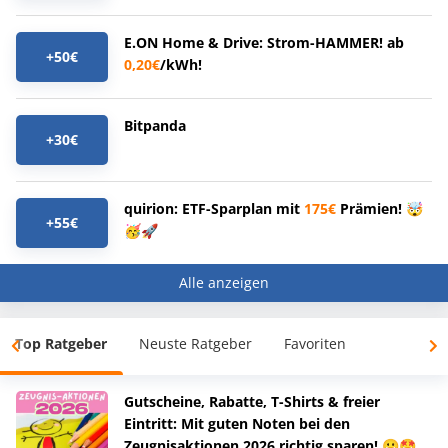
E.ON Home & Drive: Strom-HAMMER! ab
+50€
0,20€
/kWh!
Bitpanda
+30€
quirion: ETF-Sparplan mit
175€
Prämien! 🤯
+55€
🥳🚀
Alle anzeigen
Top Ratgeber
Neuste Ratgeber
Favoriten
Gutscheine, Rabatte, T-Shirts & freier
Eintritt: Mit guten Noten bei den
Zeugnisaktionen 2026 richtig sparen! 😀🤩