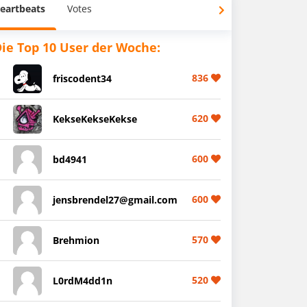
eartbeats
Votes
ie Top 10 User der Woche:
836
friscodent34
620
KekseKekseKekse
600
bd4941
600
jensbrendel27@gmail.com
570
Brehmion
520
L0rdM4dd1n