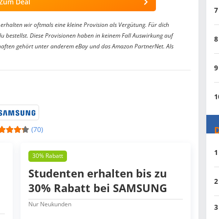
Zum Deal
7
erhalten wir oftmals eine kleine Provision als Vergütung. Für dich
du bestellst. Diese Provisionen haben in keinem Fall Auswirkung auf
8
aften gehört unter anderem eBay und das Amazon PartnerNet. Als
9
1
D
(70)
1
30% Rabatt
Studenten erhalten bis zu
2
30% Rabatt bei SAMSUNG
Nur Neukunden
3