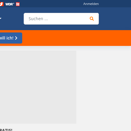
Anmelden
ill ich!
RATIS!