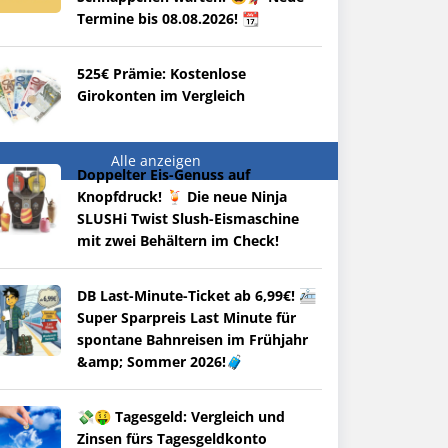
Termine bis 08.08.2026! 📆
525€ Prämie: Kostenlose
Girokonten im Vergleich
Alle anzeigen
Doppelter Eis-Genuss auf
Knopfdruck! 🍹 Die neue Ninja
SLUSHi Twist Slush-Eismaschine
mit zwei Behältern im Check!
DB Last-Minute-Ticket ab 6,99€! 🚈
Super Sparpreis Last Minute für
spontane Bahnreisen im Frühjahr
&amp; Sommer 2026!🧳
💸🤑 Tagesgeld: Vergleich und
Zinsen fürs Tagesgeldkonto