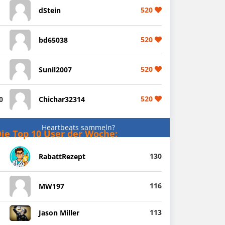
520
dStein
520
bd65038
520
Sunil2007
520
0
Chichar32314
Heartbeats sammeln?
ie Top 10 User der Woche:
130
RabattRezept
116
MW197
113
Jason Miller