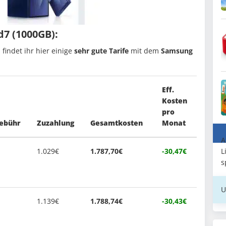
d7 (1000GB):
findet ihr hier einige
sehr gute Tarife
mit dem
Samsung
Eff.
Kosten
pro
ebühr
Zuzahlung
Gesamtkosten
Monat
A
L
1.029€
1.787,70€
-30,47€
s
U
1.139€
1.788,74€
-30,43€