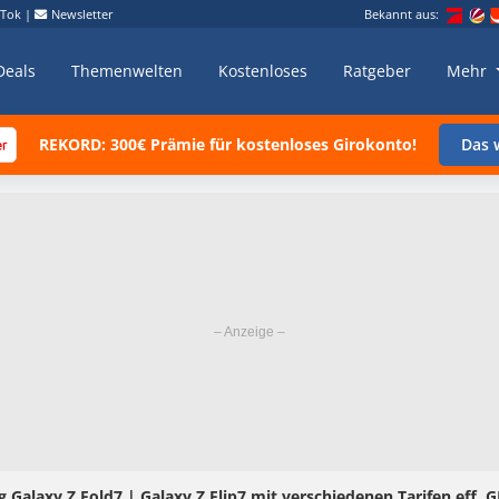
kTok
|
Newsletter
Bekannt aus:
Deals
Themenwelten
Kostenloses
Ratgeber
Mehr
REKORD: 300€ Prämie für kostenloses Girokonto!
Das w
Galaxy Z Fold7 | Galaxy Z Flip7 mit verschiedenen Tarifen eff. G