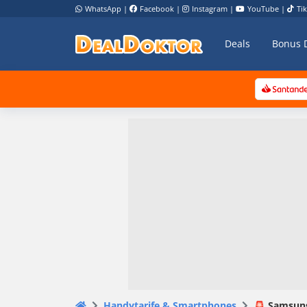
WhatsApp
|
Facebook
|
Instagram
|
YouTube
|
Ti
Deals
Bonus 
Handytarife & Smartphones
🚨 Samsung 