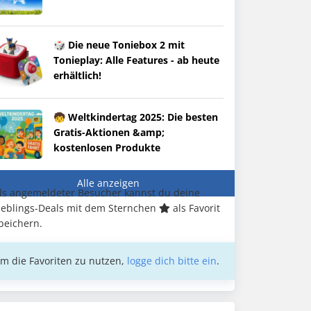
🎲 Die neue Toniebox 2 mit
Tonieplay: Alle Features - ab heute
erhältlich!
🧒 Weltkindertag 2025: Die besten
Gratis-Aktionen &amp;
kostenlosen Produkte
Alle anzeigen
ls angemeldeter Besucher kannst du deine
ieblings-Deals mit dem Sternchen
als Favorit
peichern.
m die Favoriten zu nutzen,
logge dich bitte ein
.