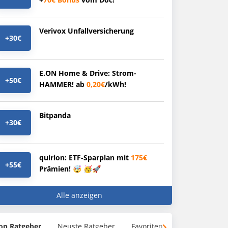
Verivox Unfallversicherung
+30€
E.ON Home & Drive: Strom-
+50€
HAMMER! ab
0,20€
/kWh!
Bitpanda
+30€
quirion: ETF-Sparplan mit
175€
+55€
Prämien! 🤯 🥳🚀
Alle anzeigen
op Ratgeber
Neuste Ratgeber
Favoriten