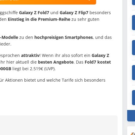
ggschiffe
Galaxy Z Fold7
und
Galaxy Z Flip7
besonders
 den
Einstieg in die Premium-Reihe
zu sehr guten
-Modelle
zu den
hochpreisigen Smartphones
, und das
ieder.
esprochen
attraktiv
! Wenn ihr also sofort ein
Galaxy Z
ihr hier aktuell die
besten Angebote
. Das
Fold7 kostet
000GB
liegt bei 2.519€ (UVP).
 Aktionen bietet und welche Tarife sich besonders
T