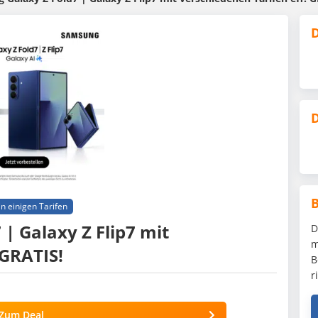
D
D
n einigen Tarifen
| Galaxy Z Flip7 mit
D
m
 GRATIS!
B
r
Zum Deal