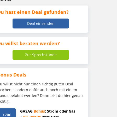
u hast einen Deal gefunden?
Deal einsenden
u willst beraten werden?
Zur Sprechstunde
Bonus Deals
u willst nicht nur einen richtig guten Deal
achen, sondern dafür auch noch mit einem
onus belohnt werden? Dann bist du hier genau
ichtig.
GASAG
Bonus
: Strom oder Gas
+70€
+
70€
Bonus
vom Doc!