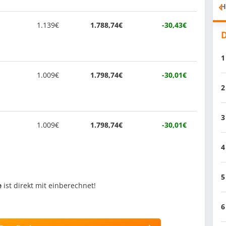
H
1.139€
1.788,74€
-30,43€
D
1
1.009€
1.798,74€
-30,01€
2
3
1.009€
1.798,74€
-30,01€
4
5
e
ist direkt mit einberechnet!
6