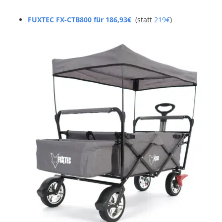
FUXTEC FX-CTB800 für 186,93€
(statt
219€
)