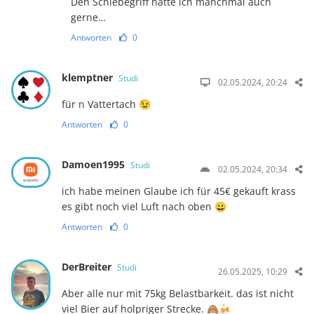
Den Schiebegriff hätte ich manchmal auch
gerne…
Antworten
0
klemptner
Studi
02.05.2024, 20:24
für n Vattertach 😉
Antworten
0
Damoen1995
Studi
02.05.2024, 20:34
ich habe meinen Glaube ich für 45€ gekauft krass
es gibt noch viel Luft nach oben 😀
Antworten
0
DerBreiter
Studi
26.05.2025, 10:29
Aber alle nur mit 75kg Belastbarkeit. das ist nicht
viel Bier auf holpriger Strecke. 🙈🍻