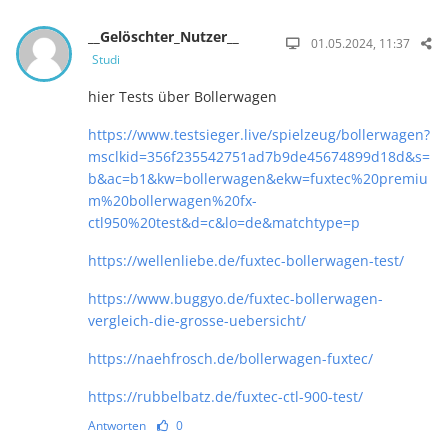
__Gelöschter_Nutzer__
01.05.2024, 11:37
Studi
hier Tests über Bollerwagen
https://www.testsieger.live/spielzeug/bollerwagen?
msclkid=356f235542751ad7b9de45674899d18d&s=
b&ac=b1&kw=bollerwagen&ekw=fuxtec%20premiu
m%20bollerwagen%20fx-
ctl950%20test&d=c&lo=de&matchtype=p
https://wellenliebe.de/fuxtec-bollerwagen-test/
https://www.buggyo.de/fuxtec-bollerwagen-
vergleich-die-grosse-uebersicht/
https://naehfrosch.de/bollerwagen-fuxtec/
https://rubbelbatz.de/fuxtec-ctl-900-test/
Antworten
0