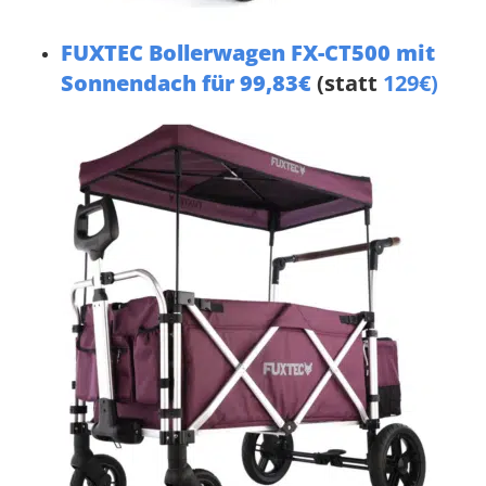
FUXTEC Bollerwagen FX-CT500 mit
Sonnendach für 99,83€
(statt
129€)