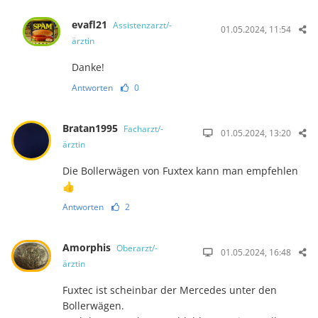
evafl21
Assistenzarzt/-
01.05.2024, 11:54
ärztin
Danke!
Antworten
0
Bratan1995
Facharzt/-
01.05.2024, 13:20
ärztin
Die Bollerwägen von Fuxtex kann man empfehlen
👍
Antworten
2
Amorphis
Oberarzt/-
01.05.2024, 16:48
ärztin
Fuxtec ist scheinbar der Mercedes unter den
Bollerwägen.