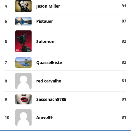
91
4
Jason Miller
87
5
Pistauer
82
6
Solomon
82
7
Quasselkiste
81
8
red carvalho
81
9
Sassenach8785
81
10
Anwo59