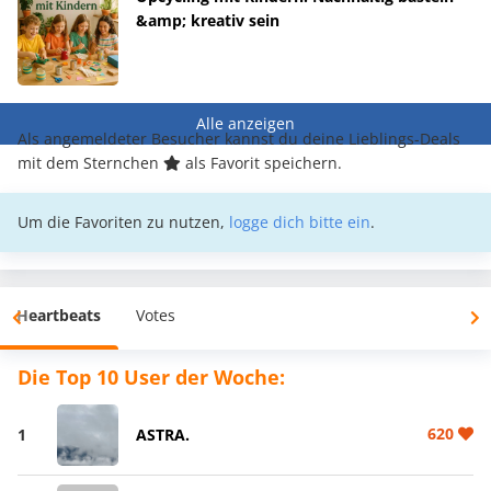
&amp; kreativ sein
Alle anzeigen
Als angemeldeter Besucher kannst du deine Lieblings-Deals
mit dem Sternchen
als Favorit speichern.
Um die Favoriten zu nutzen,
logge dich bitte ein
.
Heartbeats
Votes
Die Top 10 User der Woche:
620
1
ASTRA.