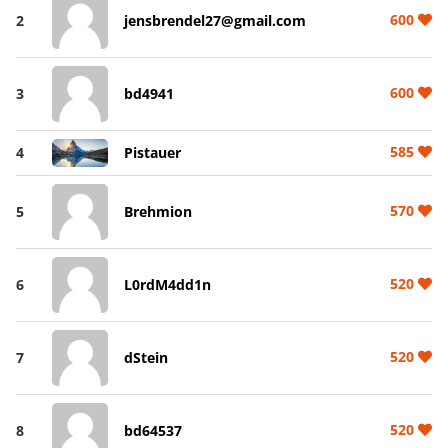
600
2
jensbrendel27@gmail.com
600
3
bd4941
585
4
Pistauer
570
5
Brehmion
520
6
L0rdM4dd1n
520
7
dStein
520
8
bd64537