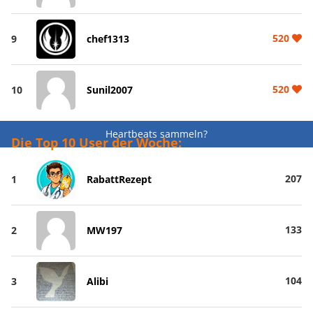
520
9
chef1313
520
10
Sunil2007
Heartbeats sammeln?
Die Top 10 User der Woche:
207
1
RabattRezept
133
2
MW197
104
3
Alibi