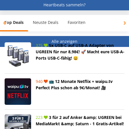
Heartbeats sammeln?
Top Deals
Neuste Deals
Favoriten
Alle anzeigen
375
5x USB-C auf USB-A Adapter von
UGREEN für nur 8,98€! 🚀 Macht eure USB-A-
Ports USB-C-fähig! 😀
940
📺 12 Monate Netflix + waipu.tv
Perfect Plus schon ab 9€/Monat! 🎥
223
3 für 2 auf Anker &amp; UGREEN bei
MediaMarkt &amp; Saturn - 1 Gratis-Artikel!