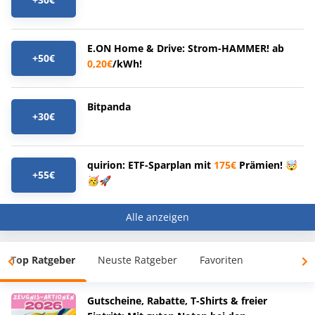
E.ON Home & Drive: Strom-HAMMER! ab
+50€
0,20€
/kWh!
Bitpanda
+30€
quirion: ETF-Sparplan mit
175€
Prämien! 🤯
+55€
🥳🚀
Alle anzeigen
Top Ratgeber
Neuste Ratgeber
Favoriten
Gutscheine, Rabatte, T-Shirts & freier