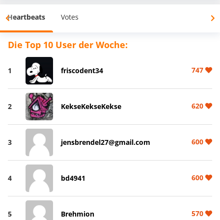
Heartbeats
Votes
Die Top 10 User der Woche:
747
1
friscodent34
620
2
KekseKekseKekse
600
3
jensbrendel27@gmail.com
600
4
bd4941
570
5
Brehmion