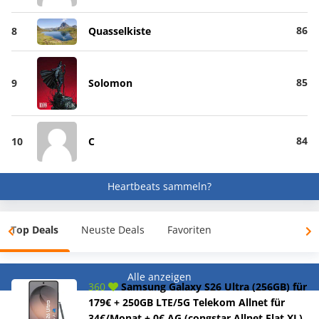
86
8
Quasselkiste
85
9
Solomon
84
10
C
Heartbeats sammeln?
Top Deals
Neuste Deals
Favoriten
Alle anzeigen
360
Samsung Galaxy S26 Ultra (256GB) für
179€ + 250GB LTE/5G Telekom Allnet für
34€/Monat + 0€ AG (congstar Allnet Flat XL)