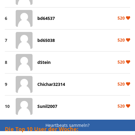
520
6
bd64537
520
7
bd65038
520
8
dStein
520
9
Chichar32314
520
10
Sunil2007
Heartbeats sammeln?
Die Top 10 User der Woche: