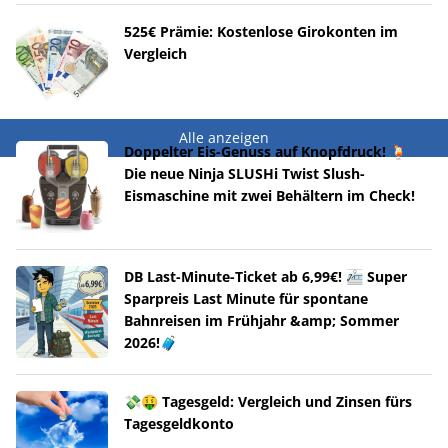
525€ Prämie: Kostenlose Girokonten im
Vergleich
Alle anzeigen
Doppelter Eis-Genuss auf Knopfdruck! 🍹
Die neue Ninja SLUSHi Twist Slush-
Eismaschine mit zwei Behältern im Check!
DB Last-Minute-Ticket ab 6,99€! 🚈 Super
Sparpreis Last Minute für spontane
Bahnreisen im Frühjahr &amp; Sommer
2026!🧳
💸🤑 Tagesgeld: Vergleich und Zinsen fürs
Tagesgeldkonto