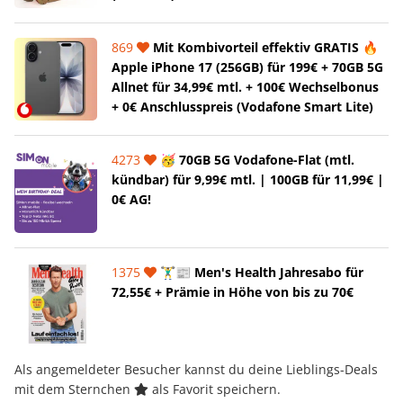
869
Mit Kombivorteil effektiv GRATIS 🔥
Apple iPhone 17 (256GB) für 199€ + 70GB 5G
Allnet für 34,99€ mtl. + 100€ Wechselbonus
+ 0€ Anschlusspreis (Vodafone Smart Lite)
4273
🥳 70GB 5G Vodafone-Flat (mtl.
kündbar) für 9,99€ mtl. | 100GB für 11,99€ |
0€ AG!
1375
🏋️‍♂️📰 Men's Health Jahresabo für
72,55€ + Prämie in Höhe von bis zu 70€
Als angemeldeter Besucher kannst du deine Lieblings-Deals
mit dem Sternchen
als Favorit speichern.