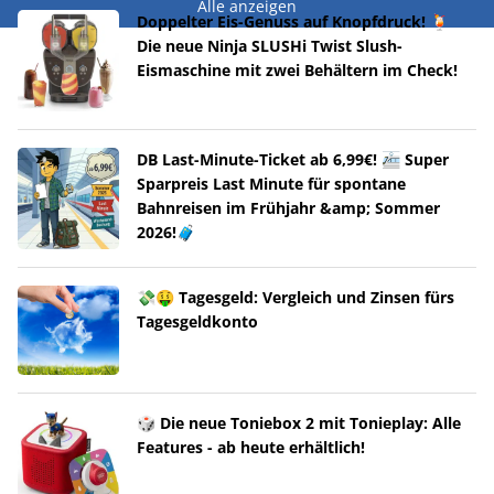
Alle anzeigen
Doppelter Eis-Genuss auf Knopfdruck! 🍹
Die neue Ninja SLUSHi Twist Slush-
Eismaschine mit zwei Behältern im Check!
DB Last-Minute-Ticket ab 6,99€! 🚈 Super
Sparpreis Last Minute für spontane
Bahnreisen im Frühjahr &amp; Sommer
2026!🧳
💸🤑 Tagesgeld: Vergleich und Zinsen fürs
Tagesgeldkonto
🎲 Die neue Toniebox 2 mit Tonieplay: Alle
Features - ab heute erhältlich!