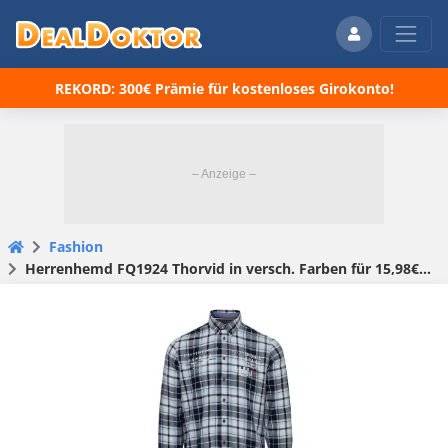
REKORD: 300€ Prämie für kostenloses Girokonto!
Fashion
Herrenhemd FQ1924 Thorvid in versch. Farben für 15,98€ (statt 35€)