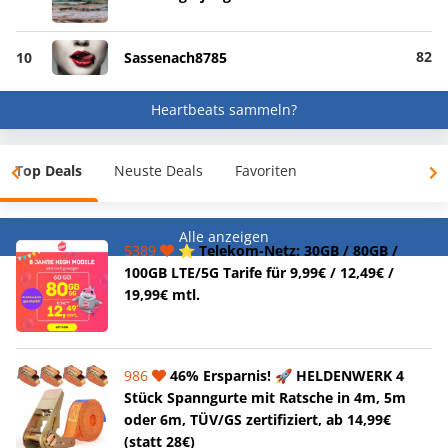
82
10
Sassenach8785
Heartbeats sammeln?
Top Deals
Neuste Deals
Favoriten
Alle anzeigen
5389
⭐️ Telekom-Netz: 30GB / 80GB /
100GB LTE/5G Tarife für 9,99€ / 12,49€ /
19,99€ mtl.
986
46% Ersparnis! 🚀 HELDENWERK 4
Stück Spanngurte mit Ratsche in 4m, 5m
oder 6m, TÜV/GS zertifiziert, ab 14,99€
(statt 28€)