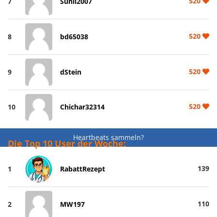
520
7
Sunil2007
520
8
bd65038
520
9
dStein
520
10
Chichar32314
Heartbeats sammeln?
Die Top 10 User der Woche:
139
1
RabattRezept
110
2
MW197