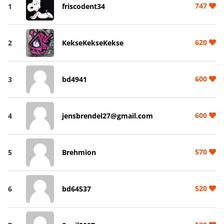
747
1
friscodent34
620
2
KekseKekseKekse
600
3
bd4941
600
4
jensbrendel27@gmail.com
570
5
Brehmion
520
6
bd64537