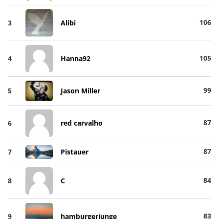
106
3
Alibi
105
4
Hanna92
99
5
Jason Miller
87
6
red carvalho
87
7
Pistauer
84
8
C
83
9
hamburgerjunge