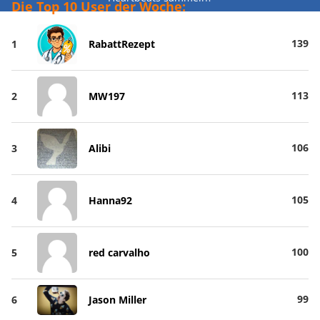
Die Top 10 User der Woche:
139
1
RabattRezept
113
2
MW197
106
3
Alibi
105
4
Hanna92
100
5
red carvalho
99
6
Jason Miller