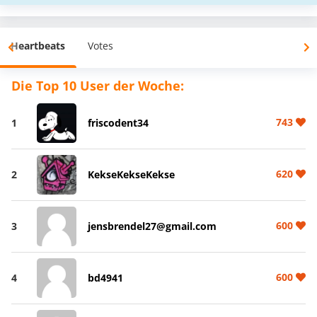
Heartbeats
Votes
Die Top 10 User der Woche:
743
1
friscodent34
620
2
KekseKekseKekse
600
3
jensbrendel27@gmail.com
600
4
bd4941