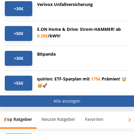
Verivox Unfallversicherung
+30€
E.ON Home & Drive: Strom-HAMMER! ab
+50€
0,20€
/kWh!
Bitpanda
+30€
quirion: ETF-Sparplan mit
175€
Prämien! 🤯
+55€
🥳🚀
Alle anzeigen
Top Ratgeber
Neuste Ratgeber
Favoriten