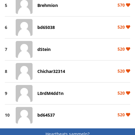
570
5
Brehmion
520
6
bd65038
520
7
dStein
520
8
Chichar32314
520
9
L0rdM4dd1n
520
10
bd64537
Heartbeats sammeln?