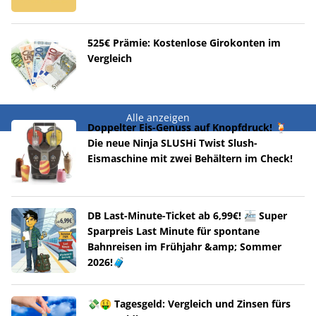
525€ Prämie: Kostenlose Girokonten im
Vergleich
Alle anzeigen
Doppelter Eis-Genuss auf Knopfdruck! 🍹
Die neue Ninja SLUSHi Twist Slush-
Eismaschine mit zwei Behältern im Check!
DB Last-Minute-Ticket ab 6,99€! 🚈 Super
Sparpreis Last Minute für spontane
Bahnreisen im Frühjahr &amp; Sommer
2026!🧳
💸🤑 Tagesgeld: Vergleich und Zinsen fürs