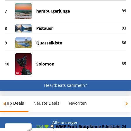
99
7
hamburgerjunge
93
8
Pistauer
86
9
Quasselkiste
85
10
Solomon
Heartbeats sammeln?
Top Deals
Neuste Deals
Favoriten
Alle anzeigen
264
🍳 WMF Profi Bratpfanne Edelstahl 24