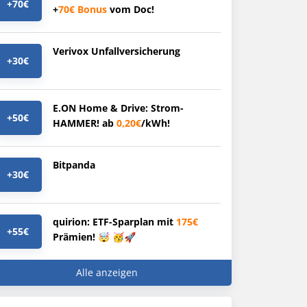
+70€
+
70€
Bonus
vom Doc!
Verivox Unfallversicherung
+30€
E.ON Home & Drive: Strom-
+50€
HAMMER! ab
0,20€
/kWh!
Bitpanda
+30€
quirion: ETF-Sparplan mit
175€
+55€
Prämien! 🤯 🥳🚀
Alle anzeigen