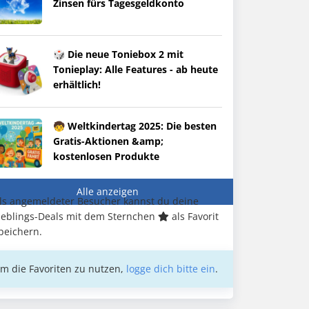
Zinsen fürs Tagesgeldkonto
🎲 Die neue Toniebox 2 mit
Tonieplay: Alle Features - ab heute
erhältlich!
🧒 Weltkindertag 2025: Die besten
Gratis-Aktionen &amp;
kostenlosen Produkte
Alle anzeigen
ls angemeldeter Besucher kannst du deine
ieblings-Deals mit dem Sternchen
als Favorit
peichern.
m die Favoriten zu nutzen,
logge dich bitte ein
.