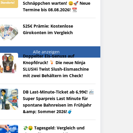
Schnäppchen warten! 😀🚀 Neue
Termine bis 08.08.2026! 📆
525€ Prämie: Kostenlose
Girokonten im Vergleich
Alle anzeigen
Doppelter Eis-Genuss auf
Knopfdruck! 🍹 Die neue Ninja
SLUSHi Twist Slush-Eismaschine
mit zwei Behältern im Check!
DB Last-Minute-Ticket ab 6,99€! 🚈
Super Sparpreis Last Minute für
spontane Bahnreisen im Frühjahr
&amp; Sommer 2026!🧳
💸🤑 Tagesgeld: Vergleich und