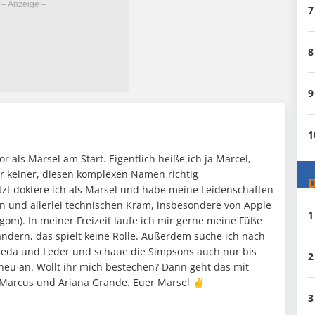
7
8
9
)
1
or als Marsel am Start. Eigentlich heiße ich ja Marcel,
er keiner, diesen komplexen Namen richtig
D
zt doktere ich als Marsel und habe meine Leidenschaften
n und allerlei technischen Kram, insbesondere von Apple
1
ligom). In meiner Freizeit laufe ich mir gerne meine Füße
andern, das spielt keine Rolle. Außerdem suche ich nach
leda und Leder und schaue die Simpsons auch nur bis
2
 neu an. Wollt ihr mich bestechen? Dann geht das mit
 Marcus und Ariana Grande. Euer Marsel ✌️
3