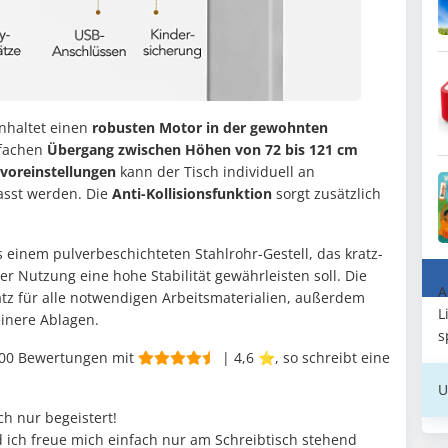
nhaltet einen
robusten Motor in der gewohnten
nfachen
Übergang zwischen Höhen von 72 bis 121 cm
oreinstellungen
kann der Tisch individuell an
asst werden. Die
Anti-Kollisionsfunktion
sorgt zusätzlich
 einem pulverbeschichteten Stahlrohr-Gestell, das kratz-
er Nutzung eine hohe Stabilität gewährleisten soll. Die
A
atz für alle notwendigen Arbeitsmaterialien, außerdem
L
einere Ablagen.
s
500 Bewertungen mit
| 4,6 ⭐️, so schreibt eine
U
ch nur begeistert!
nd ich freue mich einfach nur am Schreibtisch stehend