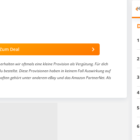
H
D
1
Zum Deal
2
erhalten wir oftmals eine kleine Provision als Vergütung. Für dich
du bestellst. Diese Provisionen haben in keinem Fall Auswirkung auf
3
aften gehört unter anderem eBay und das Amazon PartnerNet. Als
4
5
6