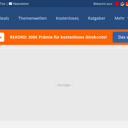
kTok
|
Newsletter
Bekannt aus:
Deals
Themenwelten
Kostenloses
Ratgeber
Mehr
REKORD: 300€ Prämie für kostenloses Girokonto!
Das w