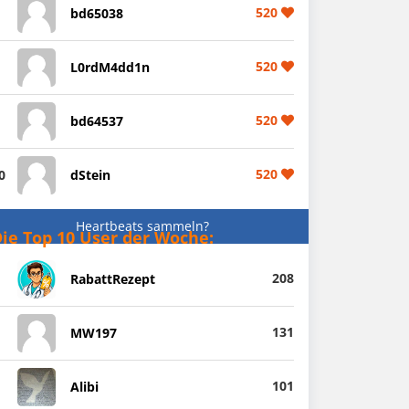
520
bd65038
520
L0rdM4dd1n
520
bd64537
520
0
dStein
Heartbeats sammeln?
ie Top 10 User der Woche:
208
RabattRezept
131
MW197
101
Alibi