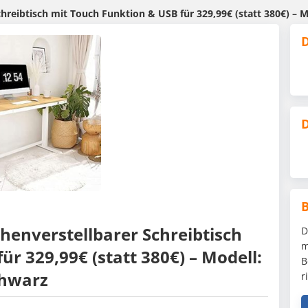
chreibtisch mit Touch Funktion & USB für 329,99€ (statt 380€) –
D
D
öhenverstellbarer Schreibtisch
D
m
r 329,99€ (statt 380€) – Modell:
B
chwarz
r