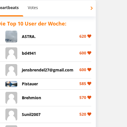
eartbeats
Votes
ie Top 10 User der Woche:
620
ASTRA.
600
bd4941
600
jensbrendel27@gmail.com
585
Pistauer
570
Brehmion
520
Sunil2007