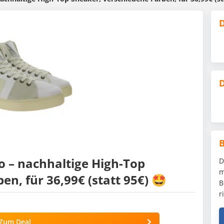
D
D
o – nachhaltige High-Top
D
m
n, für 36,99€ (statt 95€) 🤩
B
r
Zum Deal