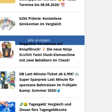
Termine bis 08.08.2026! 📆
525€ Prämie: Kostenlose
Girokonten im Vergleich
Alle anzeigen
Doppelter Eis-Genuss auf
Knopfdruck! 🍹 Die neue Ninja
SLUSHi Twist Slush-Eismaschine
mit zwei Behältern im Check!
DB Last-Minute-Ticket ab 6,99€! 🚈
Super Sparpreis Last Minute für
spontane Bahnreisen im Frühjahr
&amp; Sommer 2026!🧳
💸🤑 Tagesgeld: Vergleich und
Zinsen fürs Tagesgeldkonto