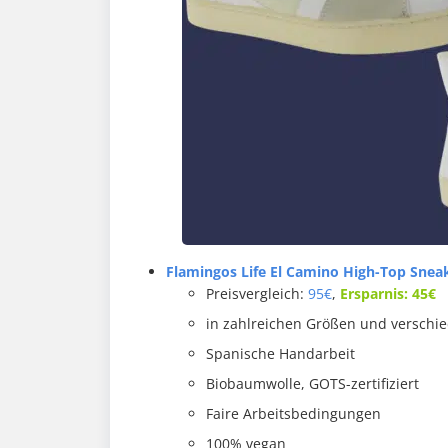
Flamingos Life El Camino High-Top Snea
Preisvergleich:
95€
,
Ersparnis: 45€
in zahlreichen Größen und verschie
Spanische Handarbeit
Biobaumwolle, GOTS-zertifiziert
Faire Arbeitsbedingungen
100% vegan