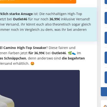
rklich starke Ansage
ist: Die nachhaltigen High-Top
etzt bei
Outlet46
für nur noch
36,99€
inklusive Versand!
ve Versand, ihr könnt euch also theoretisch sogar gleich
 immer noch im Vergleich zu dem, was ihr bei anderen
 El Camino High-Top Sneaker
? Diese fairen und
enen Farben jetzt
für 36,99€
bei
Outlet46
. 🌿👟 Im
kes Schnäppchen
, denn anderswo sind
die begehrten
Versand erhältlich. 🤩
T