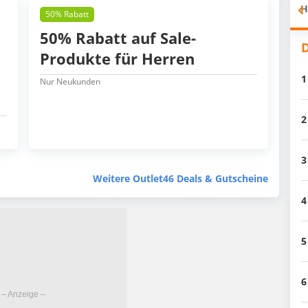
H
50% Rabatt
50% Rabatt auf Sale-
D
Produkte für Herren
1
Nur Neukunden
2
3
Weitere Outlet46 Deals & Gutscheine
4
5
6