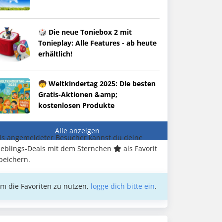
🎲 Die neue Toniebox 2 mit
Tonieplay: Alle Features - ab heute
erhältlich!
🧒 Weltkindertag 2025: Die besten
Gratis-Aktionen &amp;
kostenlosen Produkte
Alle anzeigen
ls angemeldeter Besucher kannst du deine
ieblings-Deals mit dem Sternchen
als Favorit
peichern.
m die Favoriten zu nutzen,
logge dich bitte ein
.