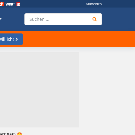
Anmelden
ill ich!
att 95€) 🤩