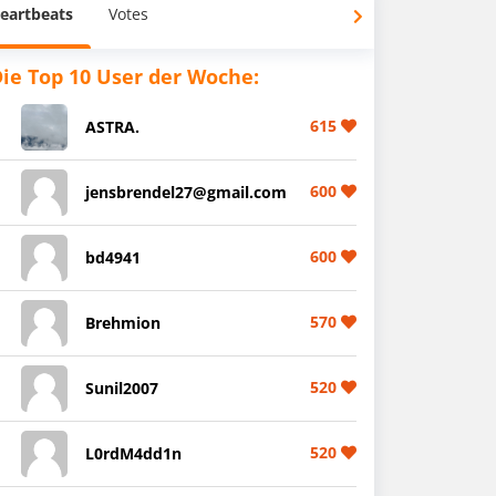
eartbeats
Votes
ie Top 10 User der Woche:
615
ASTRA.
600
jensbrendel27@gmail.com
600
bd4941
570
Brehmion
520
Sunil2007
520
L0rdM4dd1n