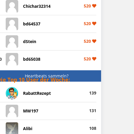
520
Chichar32314
520
bd64537
520
dStein
520
0
bd65038
Heartbeats sammeln?
ie Top 10 User der Woche:
139
RabattRezept
131
MW197
108
Alibi