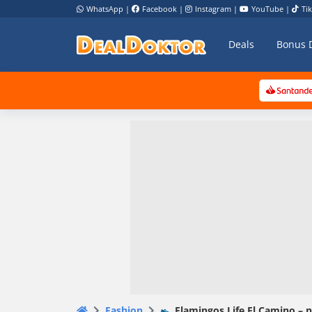
WhatsApp
|
Facebook
|
Instagram
|
YouTube
|
Ti
Deals
Bonus 
Fashion
👟 Flamingos Life El Camino – n