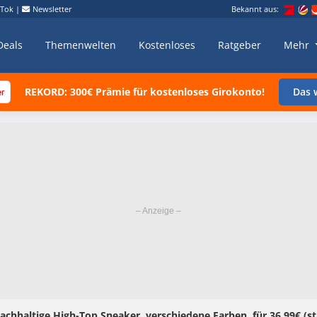
kTok
|
Newsletter
Bekannt aus:
Deals
Themenwelten
Kostenloses
Ratgeber
Mehr
REKORD: 300€ Prämie für kostenloses Girokonto!
Das w
achhaltige High-Top Sneaker, verschiedene Farben, für 36,99€ (st