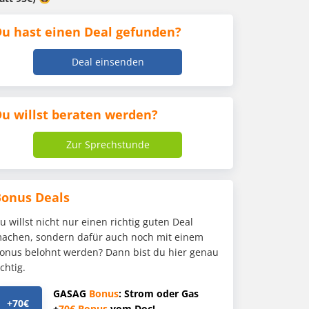
u hast einen Deal gefunden?
Deal einsenden
u willst beraten werden?
Zur Sprechstunde
Bonus Deals
u willst nicht nur einen richtig guten Deal
achen, sondern dafür auch noch mit einem
onus belohnt werden? Dann bist du hier genau
ichtig.
GASAG
Bonus
: Strom oder Gas
+70€
+
70€
Bonus
vom Doc!