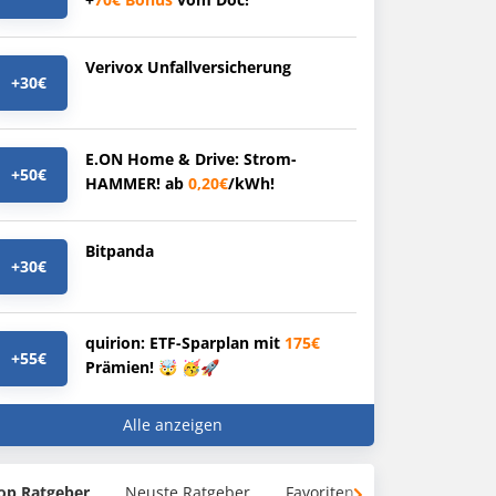
Verivox Unfallversicherung
+30€
E.ON Home & Drive: Strom-
+50€
HAMMER! ab
0,20€
/kWh!
Bitpanda
+30€
quirion: ETF-Sparplan mit
175€
+55€
Prämien! 🤯 🥳🚀
Alle anzeigen
op Ratgeber
Neuste Ratgeber
Favoriten