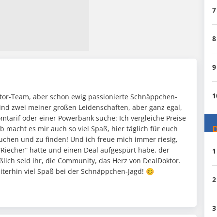
7
8
9
1
oktor-Team, aber schon ewig passionierte Schnäppchen-
ind zwei meiner großen Leidenschaften, aber ganz egal,
mtarif oder einer Powerbank suche: Ich vergleiche Preise
D
 macht es mir auch so viel Spaß, hier täglich für euch
chen und zu finden! Und ich freue mich immer riesig,
“Riecher” hatte und einen Deal aufgespürt habe, der
1
eßlich seid ihr, die Community, das Herz von DealDoktor.
eiterhin viel Spaß bei der Schnäppchen-Jagd! 😊
2
3