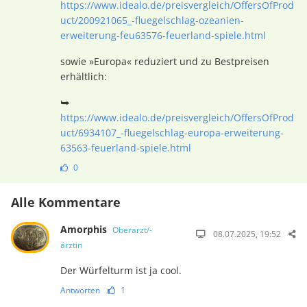
https://www.idealo.de/preisvergleich/OffersOfProd
uct/200921065_-fluegelschlag-ozeanien-
erweiterung-feu63576-feuerland-spiele.html
sowie »Europa« reduziert und zu Bestpreisen
erhältlich:
⮩
https://www.idealo.de/preisvergleich/OffersOfProd
uct/6934107_-fluegelschlag-europa-erweiterung-
63563-feuerland-spiele.html
0
Alle Kommentare
Amorphis
Oberarzt/-
08.07.2025, 19:52
ärztin
Der Würfelturm ist ja cool.
Antworten
1