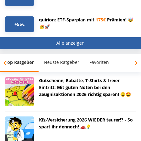
quirion: ETF-Sparplan mit
175€
Prämien! 🤯
+55€
🥳🚀
Alle anzeigen
Top Ratgeber
Neuste Ratgeber
Favoriten
Gutscheine, Rabatte, T-Shirts & freier
Eintritt: Mit guten Noten bei den
Zeugnisaktionen 2026 richtig sparen! 😀🤩
Kfz-Versicherung 2026 WIEDER teurer!? - So
spart ihr dennoch! 🚗💡