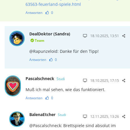
63563-feuerland-spiele.html
Antworten
0
DealDoktor (Sandra)
18.10.2025, 13:51
Team
@Rapunzeloid: Danke für den Tipp!
Antworten
0
Pascalschneck
Studi
18.10.2025, 17:15
Muß ich mal sehen, wie das funktioniert.
Antworten
0
BalenaEtcher
Studi
12.11.2025, 13:26
@Pascalschneck: Brettspiele sind absolut im