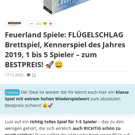
342
Feuerland Spiele: FLÜGELSCHLAG
Brettspiel, Kennerspiel des Jahres
2019, 1 bis 5 Spieler – zum
BESTPREIS! 🚀😀
17.12.2025
10
Der Deal ist wieder da! Ihr könnt euch hier ein
klasse
Spiel mit extrem hohen Wiederspielwert
zum absoluten
Bestpreis sichern! 😀🚀
Lust auf ein
richtig tolles Spiel für 1-5 Spieler
– das zu den
wenigen gehört, die sich wirklich
auch RICHTIG schön zu
zweit spielen
? Dann solltet ihr jetzt unbedingt einen Blick auf