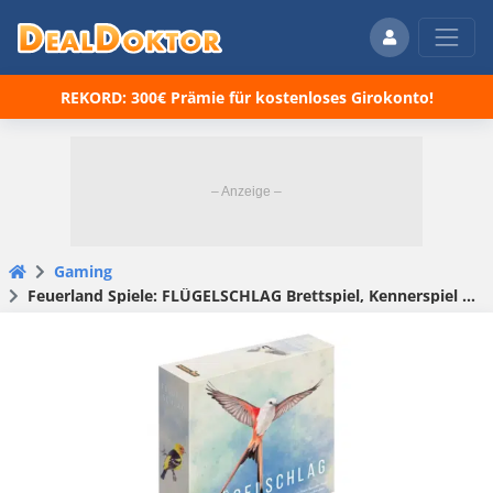
REKORD: 300€ Prämie für kostenloses Girokonto!
Gaming
Feuerland Spiele: FLÜGELSCHLAG Brettspiel, Kennerspiel des Jahres 2019, 1 bis 5 Spieler – zum BESTPREIS! 🚀😀