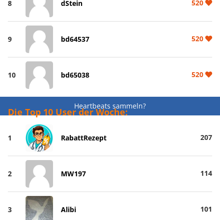
520
8
dStein
520
9
bd64537
520
10
bd65038
Heartbeats sammeln?
Die Top 10 User der Woche:
207
1
RabattRezept
114
2
MW197
101
3
Alibi