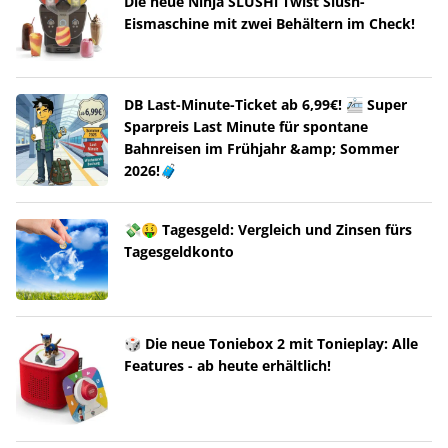
Die neue Ninja SLUSHi Twist Slush-
Eismaschine mit zwei Behältern im Check!
DB Last-Minute-Ticket ab 6,99€! 🚈 Super
Sparpreis Last Minute für spontane
Bahnreisen im Frühjahr &amp; Sommer
2026!🧳
💸🤑 Tagesgeld: Vergleich und Zinsen fürs
Tagesgeldkonto
🎲 Die neue Toniebox 2 mit Tonieplay: Alle
Features - ab heute erhältlich!