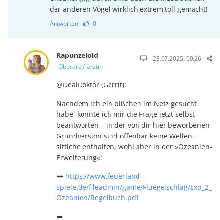
der anderen Vögel wirklich extrem toll gemacht!
Antworten
0
Rapunzeloid
23.07.2025, 00:26
Oberarzt/-ärztin
@DealDoktor (Gerrit):
Nachdem ich ein bißchen im Netz gesucht
habe, konnte ich mir die Frage jetzt selbst
beantworten – in der von dir hier beworbe­nen
Grundversion sind offen­bar keine Wel­len­
sittiche ent­halten, wohl aber in der »Ozeanien-
Erweiterung«:
⮩
https://www.feuerland-
spiele.de/fileadmin/game/Fluegelschlag/Exp_2_
Ozeanien/Regelbuch.pdf
⮩