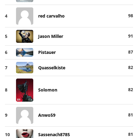
98
4
red carvalho
91
5
Jason Miller
87
6
Pistauer
82
7
Quasselkiste
82
8
Solomon
81
9
Anwo59
81
10
Sassenach8785