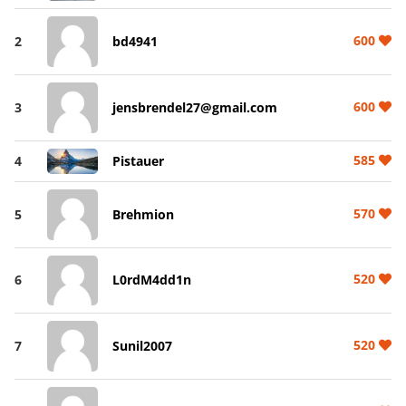
600
2
bd4941
600
3
jensbrendel27@gmail.com
585
4
Pistauer
570
5
Brehmion
520
6
L0rdM4dd1n
520
7
Sunil2007