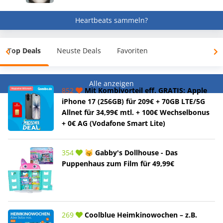
Heartbeats sammeln?
Top Deals
Neuste Deals
Favoriten
Alle anzeigen
852
Mit Kombivorteil eff. GRATIS: Apple
iPhone 17 (256GB) für 209€ + 70GB LTE/5G
Allnet für 34,99€ mtl. + 100€ Wechselbonus
+ 0€ AG (Vodafone Smart Lite)
354
😽 Gabby's Dollhouse - Das
Puppenhaus zum Film für 49,99€
269
Coolblue Heimkinowochen – z.B.