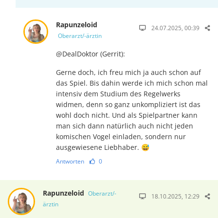
Rapunzeloid
24.07.2025, 00:39
Oberarzt/-ärztin
@DealDoktor (Gerrit):
Gerne doch, ich freu mich ja auch schon auf
das Spiel. Bis dahin werde ich mich schon mal
intensiv dem Studium des Regelwerks
widmen, denn so ganz unkom­pliziert ist das
wohl doch nicht. Und als Spielpartner kann
man sich dann na­tür­lich auch nicht jeden
komischen Vogel einla­den, sondern nur
ausgewie­sene Liebha­ber. 😅
Antworten
0
Rapunzeloid
Oberarzt/-
18.10.2025, 12:29
ärztin