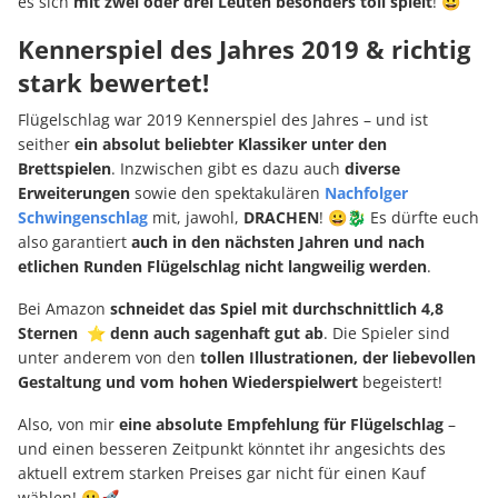
es sich
mit zwei oder drei Leuten besonders toll spielt
! 😀
Kennerspiel des Jahres 2019 & richtig
stark bewertet!
Flügelschlag war 2019 Kennerspiel des Jahres – und ist
seither
ein absolut beliebter Klassiker unter den
Brettspielen
. Inzwischen gibt es dazu auch
diverse
Erweiterungen
sowie den spektakulären
Nachfolger
Schwingenschlag
mit, jawohl,
DRACHEN
! 😀🐉 Es dürfte euch
also garantiert
auch in den nächsten Jahren und nach
etlichen Runden Flügelschlag nicht langweilig werden
.
Bei Amazon
schneidet das Spiel mit durchschnittlich 4,8
Sternen ⭐ denn auch sagenhaft gut ab
. Die Spieler sind
unter anderem von den
tollen Illustrationen, der liebevollen
Gestaltung und vom hohen Wiederspielwert
begeistert!
Also, von mir
eine absolute Empfehlung für Flügelschlag
–
und einen besseren Zeitpunkt könntet ihr angesichts des
aktuell extrem starken Preises gar nicht für einen Kauf
wählen! 😀🚀