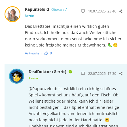
Rapunzeloid
Oberarzt/-
10.07.2025, 23:46
ärztin
Das Brettspiel macht ja einen wirklich guten
Eindruck. Ich hoffe nur, daß auch Wellen­sittiche
darin vorkommen, denn sonst bekomme ich sicher
keine Spielfreigabe meines Mitbewoh­ners. 🦜 😉
Antworten
0
DealDoktor (Gerrit)
22.07.2025, 17:30
Team
@Rapunzeloid: Ist wirklich ein richtig schönes
Spiel – kommt bei uns häufig auf den Tisch. Ob
Wellensittiche oder nicht, kann ich dir leider
nicht bestätigen – das Spiel enthält eine riesige
Anzahl Vogelkarten, von denen ich mutmaßlich
noch lang nicht jede in der Hand hatte. 😊
Unabhängig davon sind auch die Illustrationen