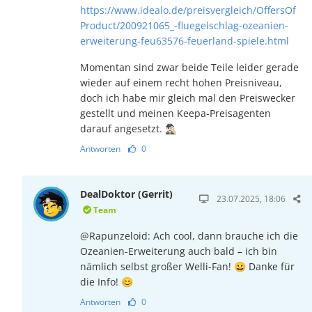
https://www.idealo.de/preisvergleich/OffersOf
Product/200921065_-fluegelschlag-ozeanien-
erweiterung-feu63576-feuerland-spiele.html
Momentan sind zwar beide Teile leider gerade
wieder auf einem recht hohen Preisniveau,
doch ich habe mir gleich mal den Preis­wecker
gestellt und mei­nen Keepa-Preis­agen­ten
darauf ange­setzt. 🕵🏻‍♂️
Antworten
0
DealDoktor (Gerrit)
23.07.2025, 18:06
Team
@Rapunzeloid: Ach cool, dann brauche ich die
Ozeanien-Erweiterung auch bald – ich bin
nämlich selbst großer Welli-Fan! 😀 Danke für
die Info! 😊
Antworten
0