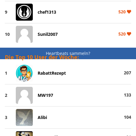
520
9
chef1313
520
10
Sunil2007
Heartbeats sammeln?
Die Top 10 User der Woche:
207
1
RabattRezept
133
2
MW197
104
3
Alibi