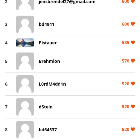
600
2
jensbrendel27@gmail.com
600
3
bd4941
585
4
Pistauer
570
5
Brehmion
520
6
L0rdM4dd1n
520
7
dStein
520
8
bd64537