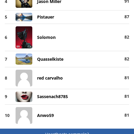
91
4
Jason Miller
87
5
Pistauer
82
6
Solomon
82
7
Quasselkiste
81
8
red carvalho
81
9
Sassenach8785
81
10
Anwo59