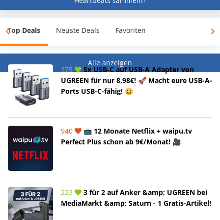
Heartbeats sammeln?
Top Deals
Neuste Deals
Favoriten
Alle anzeigen
375
5x USB-C auf USB-A Adapter von
UGREEN für nur 8,98€! 🚀 Macht eure USB-A-
Ports USB-C-fähig! 😀
940
📺 12 Monate Netflix + waipu.tv
Perfect Plus schon ab 9€/Monat! 🎥
223
3 für 2 auf Anker &amp; UGREEN bei
MediaMarkt &amp; Saturn - 1 Gratis-Artikel!