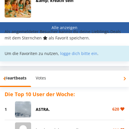
&amp; kreativ sein
Alle anzeigen
Als angemeldeter Besucher kannst du deine Lieblings-Deals
mit dem Sternchen
als Favorit speichern.
Um die Favoriten zu nutzen,
logge dich bitte ein
.
Heartbeats
Votes
Die Top 10 User der Woche:
620
1
ASTRA.