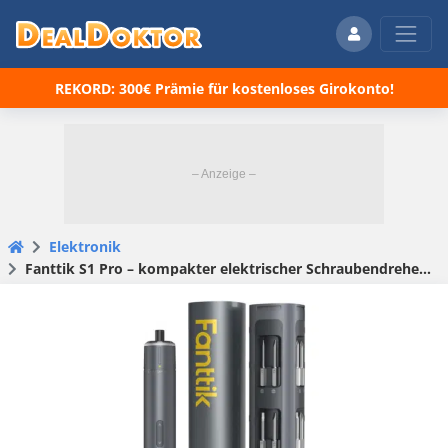
REKORD: 300€ Prämie für kostenloses Girokonto!
Elektronik
Fanttik S1 Pro – kompakter elektrischer Schraubendreher – für 46,26€ (statt 63€)! 😮