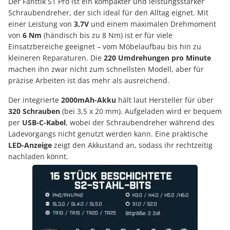
Der Fanttik S1 Pro ist ein kompakter und leistungsstarker
Schraubendreher, der sich ideal für den Alltag eignet. Mit
einer Leistung von
3,7V
und einem maximalen Drehmoment
von
6 Nm
(händisch bis zu 8 Nm) ist er für viele
Einsatzbereiche geeignet – vom Möbelaufbau bis hin zu
kleineren Reparaturen. Die
220 Umdrehungen pro Minute
machen ihn zwar nicht zum schnellsten Modell, aber für
präzise Arbeiten ist das mehr als ausreichend.
Der integrierte
2000mAh-Akku
hält laut Hersteller für über
320 Schrauben
(bei 3,5 x 20 mm). Aufgeladen wird er bequem
per
USB-C-Kabel
, wobei der Schraubendreher während des
Ladevorgangs nicht genutzt werden kann. Eine praktische
LED-Anzeige
zeigt den Akkustand an, sodass ihr rechtzeitig
nachladen könnt.