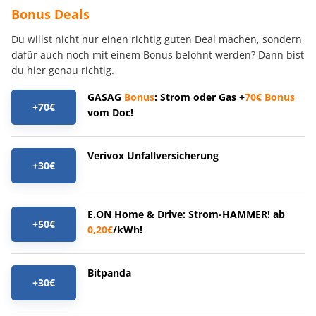
Bonus Deals
Du willst nicht nur einen richtig guten Deal machen, sondern
dafür auch noch mit einem Bonus belohnt werden? Dann bist
du hier genau richtig.
GASAG
Bonus
: Strom oder Gas +
70€
Bonus
+70€
vom Doc!
Verivox Unfallversicherung
+30€
E.ON Home & Drive: Strom-HAMMER! ab
+50€
0,20€
/kWh!
Bitpanda
+30€