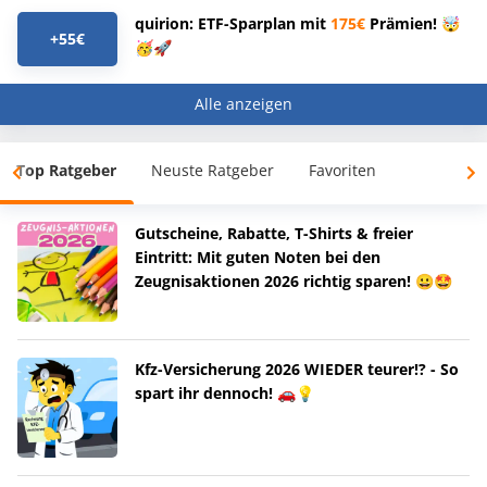
quirion: ETF-Sparplan mit
175€
Prämien! 🤯
+55€
🥳🚀
Alle anzeigen
Top Ratgeber
Neuste Ratgeber
Favoriten
Gutscheine, Rabatte, T-Shirts & freier
Eintritt: Mit guten Noten bei den
Zeugnisaktionen 2026 richtig sparen! 😀🤩
Kfz-Versicherung 2026 WIEDER teurer!? - So
spart ihr dennoch! 🚗💡