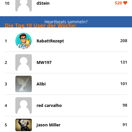
520
10
dStein
Heartbeats sammeln?
Die Top 10 User der Woche:
208
1
RabattRezept
131
2
MW197
101
3
Alibi
98
4
red carvalho
91
5
Jason Miller