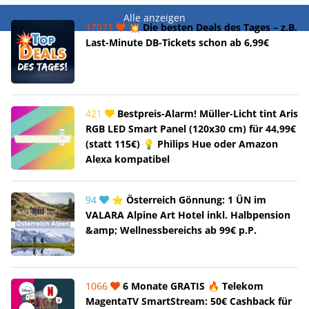
Alle anzeigen
17071
💥 Die besten Deals des Tages – z.B.
Last-Minute DB-Tickets schon ab 6,99€
421
Bestpreis-Alarm! Müller-Licht tint Aris
RGB LED Smart Panel (120x30 cm) für 44,99€
(statt 115€) 💡 Philips Hue oder Amazon
Alexa kompatibel
94
⭐ Österreich Gönnung: 1 ÜN im
VALARA Alpine Art Hotel inkl. Halbpension
&amp; Wellnessbereichs ab 99€ p.P.
1066
6 Monate GRATIS 🔥 Telekom
MagentaTV SmartStream: 50€ Cashback für