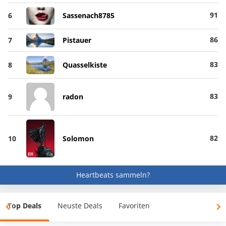
91
6
Sassenach8785
86
7
Pistauer
83
8
Quasselkiste
83
9
radon
82
10
Solomon
Heartbeats sammeln?
Top Deals
Neuste Deals
Favoriten