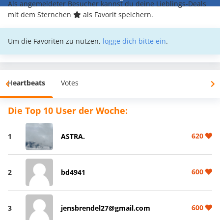
Als angemeldeter Besucher kannst du deine Lieblings-Deals
mit dem Sternchen
als Favorit speichern.
Um die Favoriten zu nutzen,
logge dich bitte ein
.
Heartbeats
Votes
Die Top 10 User der Woche:
620
1
ASTRA.
600
2
bd4941
600
3
jensbrendel27@gmail.com