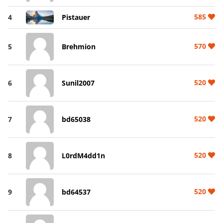
585
4
Pistauer
570
5
Brehmion
520
6
Sunil2007
520
7
bd65038
520
8
L0rdM4dd1n
520
9
bd64537