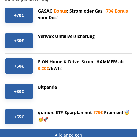
GASAG
Bonus
: Strom oder Gas +
70€
Bonus
+70€
vom Doc!
Verivox Unfallversicherung
+30€
E.ON Home & Drive: Strom-HAMMER! ab
+50€
0,20€
/kWh!
Bitpanda
+30€
quirion: ETF-Sparplan mit
175€
Prämien! 🤯
+55€
🥳🚀
Alle anzeigen