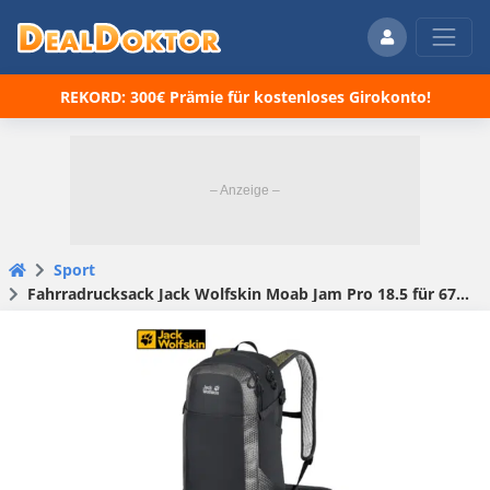
REKORD: 300€ Prämie für kostenloses Girokonto!
Sport
Fahrradrucksack Jack Wolfskin Moab Jam Pro 18.5 für 67,89€ (statt 80€)