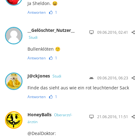
Ja Sheldon. 😆
Antworten
1
__Gelöschter_Nutzer__
09.06.2016, 02:41
Studi
Bullenklöten 🙂
Antworten
1
J@ckJones
Studi
09.06.2016, 06:23
Finde das sieht aus wie ein rot leuchtender Sack
Antworten
1
HoneyBalls
Oberarzt/-
21.06.2016, 11:51
ärztin
@DealDoktor: