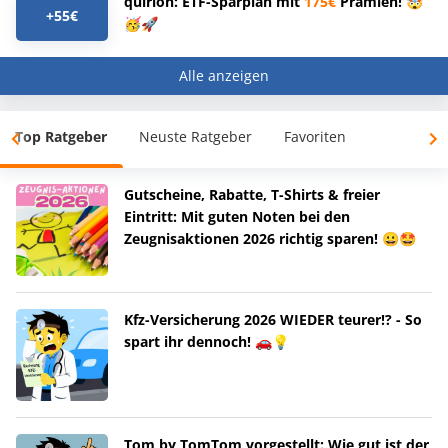
quirion: ETF-Sparplan mit
175€
Prämien! 🤯
+55€
🥳🚀
Alle anzeigen
Top Ratgeber
Neuste Ratgeber
Favoriten
Gutscheine, Rabatte, T-Shirts & freier
Eintritt: Mit guten Noten bei den
Zeugnisaktionen 2026 richtig sparen! 😀🤩
Kfz-Versicherung 2026 WIEDER teurer!? - So
spart ihr dennoch! 🚗💡
Tom by TomTom vorgestellt: Wie gut ist der