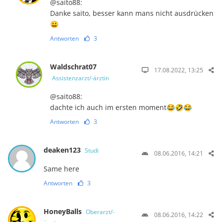
@saito88:
Danke saito, besser kann mans nicht ausdrücken
😀
Antworten
3
Waldschrat07
17.08.2022, 13:25
Assistenzarzt/-ärztin
@saito88:
dachte ich auch im ersten moment😂🤣😂
Antworten
3
deaken123
Studi
08.06.2016, 14:21
Same here
Antworten
3
HoneyBalls
Oberarzt/-
08.06.2016, 14:22