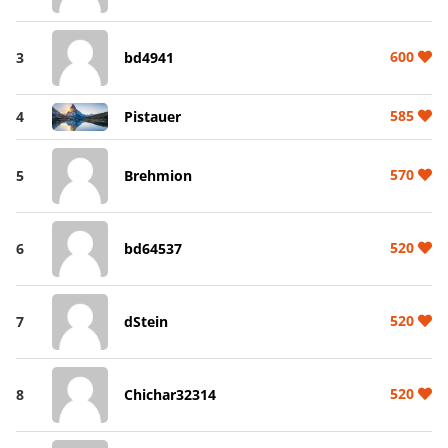
600
3
bd4941
585
4
Pistauer
570
5
Brehmion
520
6
bd64537
520
7
dStein
520
8
Chichar32314