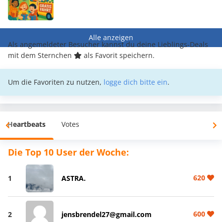
Alle anzeigen
Als angemeldeter Besucher kannst du deine Lieblings-Deals
mit dem Sternchen
als Favorit speichern.
Um die Favoriten zu nutzen,
logge dich bitte ein
.
Heartbeats
Votes
Die Top 10 User der Woche:
620
1
ASTRA.
600
2
jensbrendel27@gmail.com