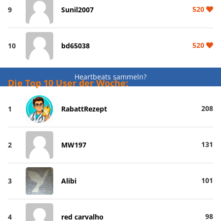
520
9
Sunil2007
520
10
bd65038
Heartbeats sammeln?
Die Top 10 User der Woche:
208
1
RabattRezept
131
2
MW197
101
3
Alibi
98
4
red carvalho