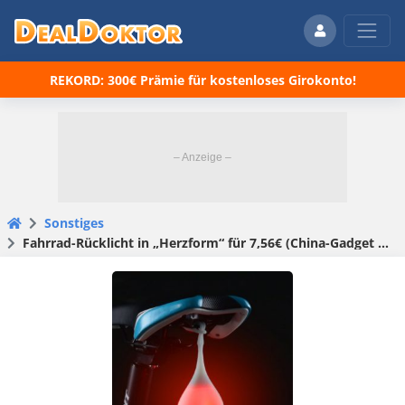
REKORD: 300€ Prämie für kostenloses Girokonto!
Sonstiges
Fahrrad-Rücklicht in „Herzform“ für 7,56€ (China-Gadget der Woche)