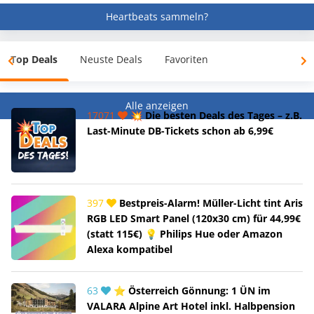
Heartbeats sammeln?
Top Deals
Neuste Deals
Favoriten
Alle anzeigen
17071
💥 Die besten Deals des Tages – z.B.
Last-Minute DB-Tickets schon ab 6,99€
397
Bestpreis-Alarm! Müller-Licht tint Aris
RGB LED Smart Panel (120x30 cm) für 44,99€
(statt 115€) 💡 Philips Hue oder Amazon
Alexa kompatibel
63
⭐ Österreich Gönnung: 1 ÜN im
VALARA Alpine Art Hotel inkl. Halbpension