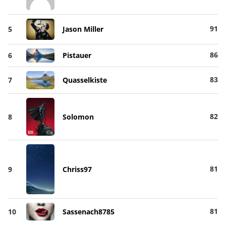
91
5
Jason Miller
86
6
Pistauer
83
7
Quasselkiste
82
8
Solomon
81
9
Chriss97
81
10
Sassenach8785