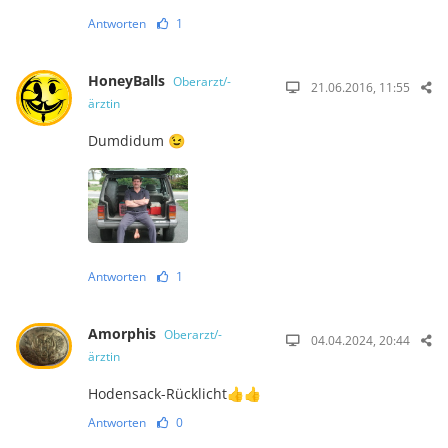
Antworten
1
HoneyBalls
Oberarzt/-
21.06.2016, 11:55
ärztin
Dumdidum 😉
Antworten
1
Amorphis
Oberarzt/-
04.04.2024, 20:44
ärztin
Hodensack-Rücklicht👍👍
Antworten
0