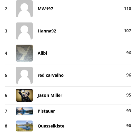
110
2
MW197
107
3
Hanna92
96
4
Alibi
96
5
red carvalho
95
6
Jason Miller
93
7
Pistauer
90
8
Quasselkiste