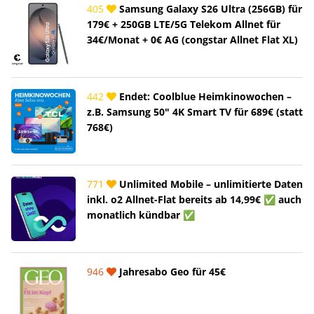
405
Samsung Galaxy S26 Ultra (256GB) für
179€ + 250GB LTE/5G Telekom Allnet für
34€/Monat + 0€ AG (congstar Allnet Flat XL)
442
Endet: Coolblue Heimkinowochen –
z.B. Samsung 50" 4K Smart TV für 689€ (statt
768€)
771
Unlimited Mobile – unlimitierte Daten
inkl. o2 Allnet-Flat bereits ab 14,99€ ✅ auch
monatlich kündbar ✅
946
Jahresabo Geo für 45€