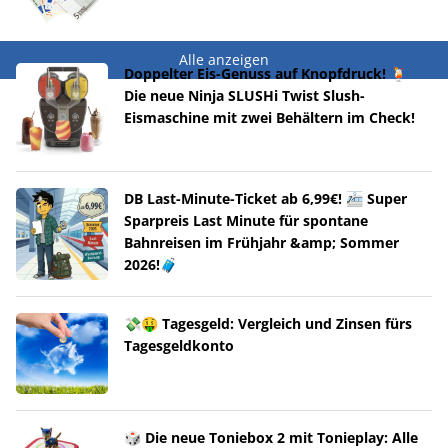
Alle anzeigen
Doppelter Eis-Genuss auf Knopfdruck! 🍹
Die neue Ninja SLUSHi Twist Slush-
Eismaschine mit zwei Behältern im Check!
DB Last-Minute-Ticket ab 6,99€! 🚈 Super
Sparpreis Last Minute für spontane
Bahnreisen im Frühjahr &amp; Sommer
2026!🧳
💸🤑 Tagesgeld: Vergleich und Zinsen fürs
Tagesgeldkonto
🎲 Die neue Toniebox 2 mit Tonieplay: Alle