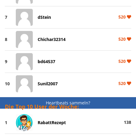
520
7
dStein
520
8
Chichar32314
520
9
bd64537
520
10
Sunil2007
Heartbeats sammeln?
Die Top 10 User der Woche:
138
1
RabattRezept