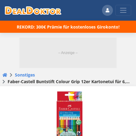
REKORD: 300€ Prämie für kostenloses Girokonto!
Sonstiges
Faber-Castell Buntstift Colour Grip 12er Kartonetui für 6,73€ (statt 9€)