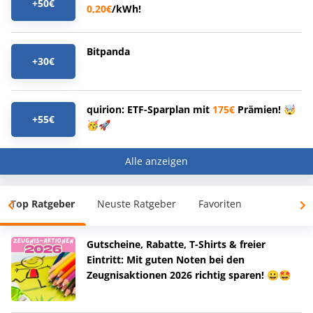
+50€
0,20€
/kWh!
Bitpanda
+30€
quirion: ETF-Sparplan mit
175€
Prämien! 🤯
+55€
🥳🚀
Alle anzeigen
Top Ratgeber
Neuste Ratgeber
Favoriten
Gutscheine, Rabatte, T-Shirts & freier
Eintritt: Mit guten Noten bei den
Zeugnisaktionen 2026 richtig sparen! 😀🤩