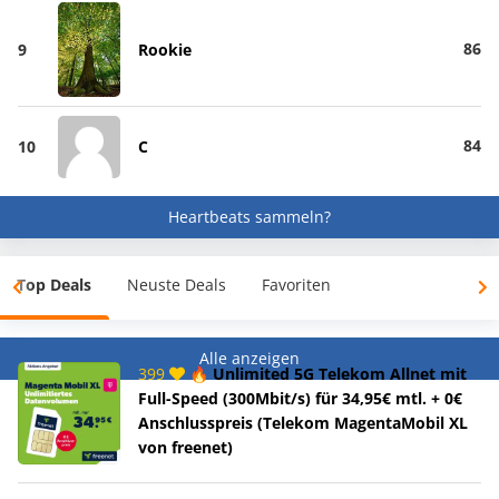
86
9
Rookie
84
10
C
Heartbeats sammeln?
Top Deals
Neuste Deals
Favoriten
Alle anzeigen
399
🔥 Unlimited 5G Telekom Allnet mit
Full-Speed (300Mbit/s) für 34,95€ mtl. + 0€
Anschlusspreis (Telekom MagentaMobil XL
von freenet)