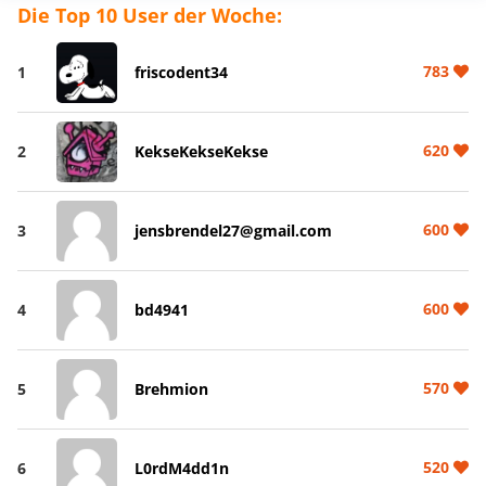
Die Top 10 User der Woche:
783
1
friscodent34
620
2
KekseKekseKekse
600
3
jensbrendel27@gmail.com
600
4
bd4941
570
5
Brehmion
520
6
L0rdM4dd1n