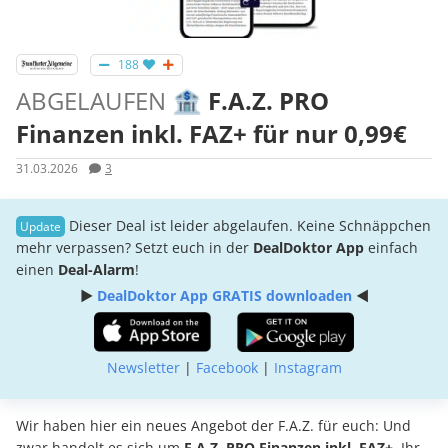
188
ABGELAUFEN
🏦 F.A.Z. PRO
Finanzen inkl. FAZ+ für nur 0,99€
31.03.2026
3
Dieser Deal ist leider abgelaufen. Keine Schnäppchen
mehr verpassen? Setzt euch in der
DealDoktor App
einfach
einen
Deal-Alarm
!
►
DealDoktor App GRATIS downloaden
◄
Newsletter
|
Facebook
|
Instagram
Wir haben hier ein neues Angebot der F.A.Z. für euch: Und
zwar handelt es sich um
F.A.Z. PRO Finanzen inkl. FAZ+
. Ihr