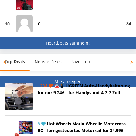
84
10
C
Heartbeats sammeln?
Top Deals
Neuste Deals
Favoriten
Alle anzeigen
1234
🚘📱 UGREEN Auto-Handyhalterung
für nur 9,24€ - für Handys mit 4,7-7 Zoll
8
Hot Wheels Mario Wheelie Motocross
RC - ferngesteuertes Motorrad für 34,99€