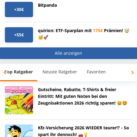
Bitpanda
+30€
quirion: ETF-Sparplan mit
175€
Prämien! 🤯
+55€
🥳🚀
Alle anzeigen
Top Ratgeber
Neuste Ratgeber
Favoriten
Gutscheine, Rabatte, T-Shirts & freier
Eintritt: Mit guten Noten bei den
Zeugnisaktionen 2026 richtig sparen! 😀🤩
Kfz-Versicherung 2026 WIEDER teurer!? - So
spart ihr dennoch! 🚗💡