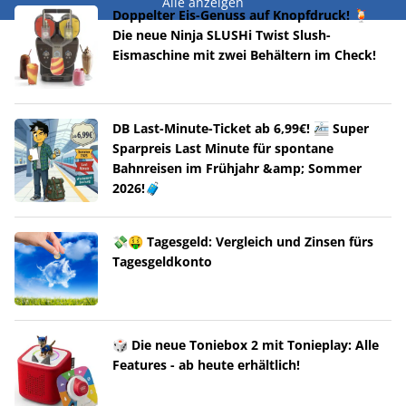
Alle anzeigen
Doppelter Eis-Genuss auf Knopfdruck! 🍹
Die neue Ninja SLUSHi Twist Slush-
Eismaschine mit zwei Behältern im Check!
DB Last-Minute-Ticket ab 6,99€! 🚈 Super
Sparpreis Last Minute für spontane
Bahnreisen im Frühjahr &amp; Sommer
2026!🧳
💸🤑 Tagesgeld: Vergleich und Zinsen fürs
Tagesgeldkonto
🎲 Die neue Toniebox 2 mit Tonieplay: Alle
Features - ab heute erhältlich!