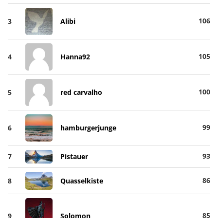
106
3
Alibi
105
4
Hanna92
100
5
red carvalho
99
6
hamburgerjunge
93
7
Pistauer
86
8
Quasselkiste
85
9
Solomon