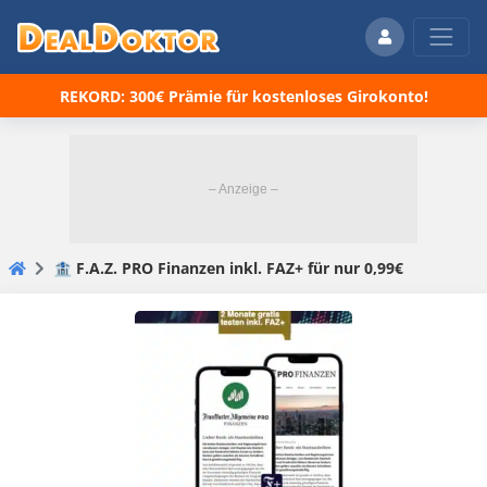
REKORD: 300€ Prämie für kostenloses Girokonto!
🏦 F.A.Z. PRO Finanzen inkl. FAZ+ für nur 0,99€