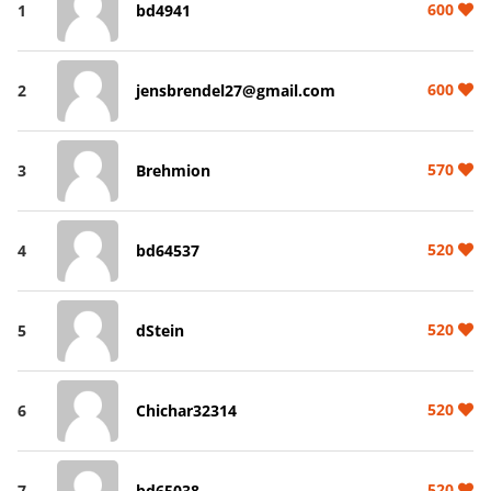
600
1
bd4941
600
2
jensbrendel27@gmail.com
570
3
Brehmion
520
4
bd64537
520
5
dStein
520
6
Chichar32314
520
7
bd65038