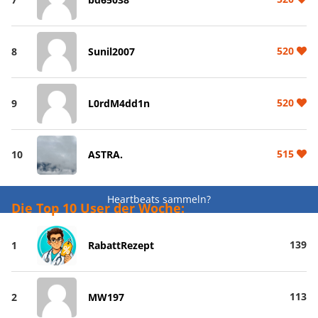
520
8
Sunil2007
520
9
L0rdM4dd1n
515
10
ASTRA.
Heartbeats sammeln?
Die Top 10 User der Woche:
139
1
RabattRezept
113
2
MW197