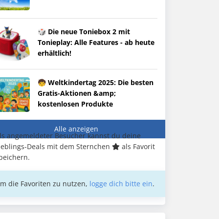
🎲 Die neue Toniebox 2 mit
Tonieplay: Alle Features - ab heute
erhältlich!
🧒 Weltkindertag 2025: Die besten
Gratis-Aktionen &amp;
kostenlosen Produkte
Alle anzeigen
ls angemeldeter Besucher kannst du deine
ieblings-Deals mit dem Sternchen
als Favorit
peichern.
m die Favoriten zu nutzen,
logge dich bitte ein
.