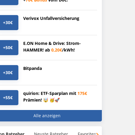
Verivox Unfallversicherung
+30€
E.ON Home & Drive: Strom-
+50€
HAMMER! ab
0,20€
/kWh!
Bitpanda
+30€
quirion: ETF-Sparplan mit
175€
+55€
Prämien! 🤯 🥳🚀
Alle anzeigen
op Ratgeber
Neuste Ratgeber
Favoriten