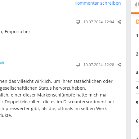
Kommentar schreiben
H
D
10.07.2024, 12:04
n, Emporio her.
1
2
udi
10.07.2024, 12:28
3
en das villeicht wirklich, um ihren tatsächlichen oder
4
esellschaftlichen Status hervorzuheben.
chlich, einer dieser Markenschlümpfe hatte mich mal
r Doppelkeksrollen, die es im Discountersortiment bei
5
ch preiswerter gibt, als die, oftmals im selben Werk
dukte.
6