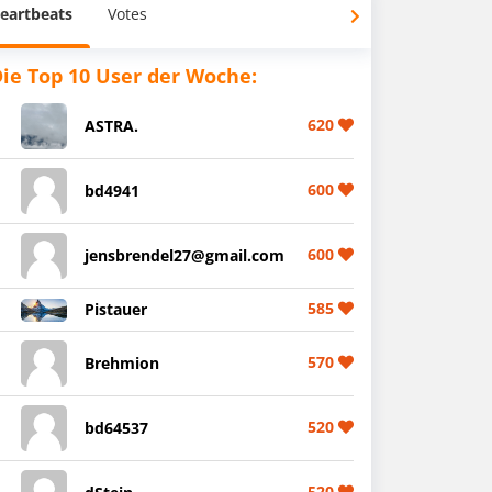
eartbeats
Votes
ie Top 10 User der Woche:
620
ASTRA.
600
bd4941
600
jensbrendel27@gmail.com
585
Pistauer
570
Brehmion
520
bd64537
520