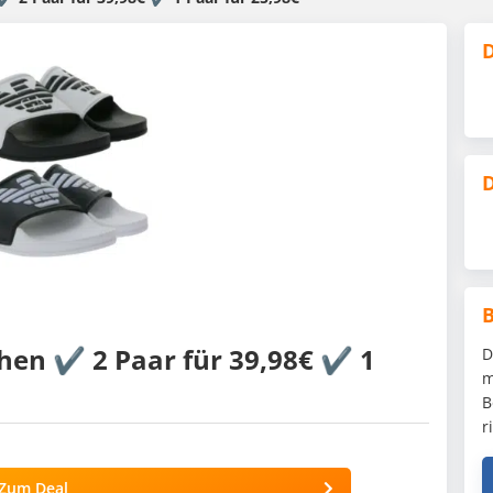
D
D
en ✔️ 2 Paar für 39,98€ ✔️ 1
D
m
B
r
Zum Deal