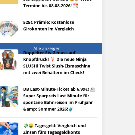
Termine bis 08.08.2026! 📆
525€ Prämie: Kostenlose
Girokonten im Vergleich
Alle anzeigen
Doppelter Eis-Genuss auf
Knopfdruck! 🍹 Die neue Ninja
SLUSHi Twist Slush-Eismaschine
mit zwei Behältern im Check!
DB Last-Minute-Ticket ab 6,99€! 🚈
Super Sparpreis Last Minute für
spontane Bahnreisen im Frühjahr
&amp; Sommer 2026!🧳
💸🤑 Tagesgeld: Vergleich und
Zinsen fürs Tagesgeldkonto