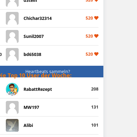
dStein
520
Chichar32314
520
Sunil2007
520
0
bd65038
Heartbeats sammeln?
ie Top 10 User der Woche:
208
RabattRezept
131
MW197
101
Alibi