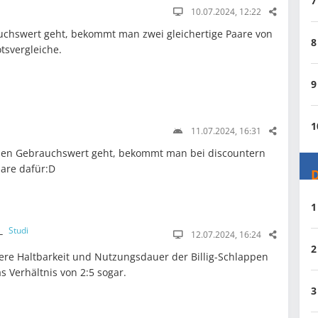
7
10.07.2024, 12:22
chswert geht, bekommt man zwei gleichertige Paare von
8
tsvergleiche.
9
1
11.07.2024, 16:31
en Gebrauchswert geht, bekommt man bei discountern
aare dafür:D
D
1
__
Studi
12.07.2024, 16:24
2
re Haltbarkeit und Nutzungsdauer der Billig-Schlappen
s Verhältnis von 2:5 sogar.
3