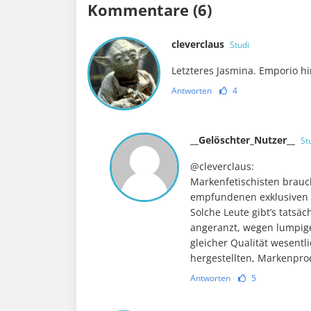
Kommentare (6)
cleverclaus
Studi
Letzteres Jasmina. Emporio hi
Antworten
4
__Gelöschter_Nutzer__
St
@cleverclaus:
Markenfetischisten brauch
empfundenen exklusiven g
Solche Leute gibt’s tatsä
angeranzt, wegen lumpige
gleicher Qualität wesentli
hergestellten, Markenpro
Antworten
5