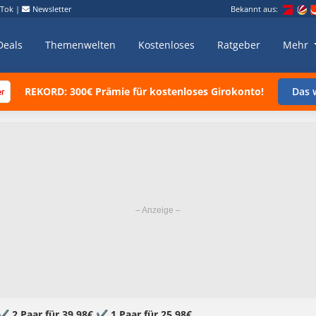
kTok
|
Newsletter
Bekannt aus:
Deals
Themenwelten
Kostenloses
Ratgeber
Mehr
REKORD: 300€ Prämie für kostenloses Girokonto!
Das w
 2 Paar für 39,98€ ✔️ 1 Paar für 25,98€