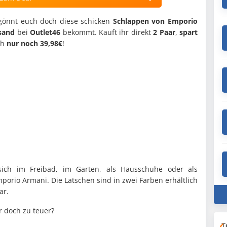
 gönnt euch doch diese schicken
Schlappen von Emporio
rsand
bei
Outlet46
bekommt. Kauft ihr direkt
2 Paar
,
spart
ch
nur noch 39,98€
!
sich im Freibad, im Garten, als Hausschuhe oder als
orio Armani. Die Latschen sind in zwei Farben erhältlich
ar.
r doch zu teuer?
T