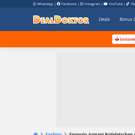
WhatsApp
|
Facebook
|
Instagram
|
YouTube
|
Ti
Deals
Bonus 
Fashion
Emporio Armani Badelatschen ✔️