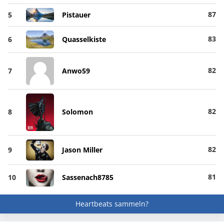
87
5
Pistauer
83
6
Quasselkiste
82
7
Anwo59
82
8
Solomon
82
9
Jason Miller
81
10
Sassenach8785
Heartbeats sammeln?