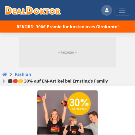
REKORD: 300€ Prämie für kostenloses Girokonto!
Fashion
⚫🔴🟡 30% auf EM-Artikel bei Ernsting’s Family