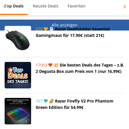
Top Deals
Neuste Deals
Favoriten
Alle anzeigen
679
🖱️ Razer DeathAdder Essential
Gamingmaus für 17,90€ (statt 21€)
17069
💥 Die besten Deals des Tages – z.B.
2 Degusta Box zum Preis von 1 (nur 16,99€)
167
🌈 Razer Firefly V2 Pro Phantom
Green Edition für 54,99€