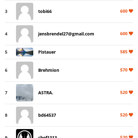
600
3
tobi66
600
4
jensbrendel27@gmail.com
585
5
Pistauer
570
6
Brehmion
520
7
ASTRA.
520
8
bd64537
520
9
chef1313