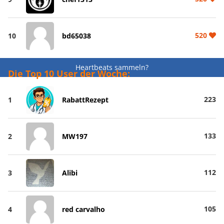
520
10
bd65038
Heartbeats sammeln?
Die Top 10 User der Woche:
223
1
RabattRezept
133
2
MW197
112
3
Alibi
105
4
red carvalho