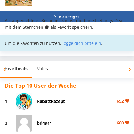
Alle anzeigen
Als angemeldeter Besucher kannst du deine Lieblings-Deals
mit dem Sternchen
als Favorit speichern.
Um die Favoriten zu nutzen,
logge dich bitte ein
.
Heartbeats
Votes
Die Top 10 User der Woche:
652
1
RabattRezept
600
2
bd4941