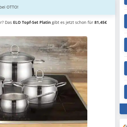
 bei OTTO!
er? Das
ELO Topf-Set Platin
gibt es jetzt schon für
81,45€
T