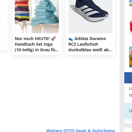
Nur noch HEUTE! 🚀
👟 Adidas Duramo
Handtuch Set Inga
RC2 Laufschuh
(10-teilig) in Grau für
dunkelblau weiß ab
18,99€ - viele weitere
25,49€
Farben für nur
22,99€! 😀
A
L
s
U
Weitere OTTO Deals & Gutscheine