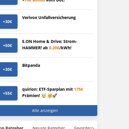
Verivox Unfallversicherung
+30€
E.ON Home & Drive: Strom-
+50€
HAMMER! ab
0,20€
/kWh!
Bitpanda
+30€
quirion: ETF-Sparplan mit
175€
+55€
Prämien! 🤯 🥳🚀
Alle anzeigen
op Ratgeber
Neuste Ratgeber
Favoriten