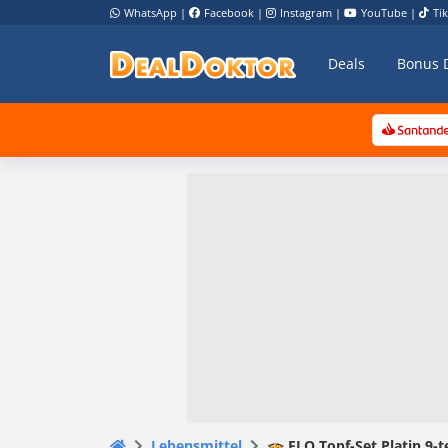
WhatsApp
|
Facebook
|
Instagram
|
YouTube
|
Ti
Deals
Bonus 
Lebensmittel
🍲 ELO Topf-Set Platin 9-te