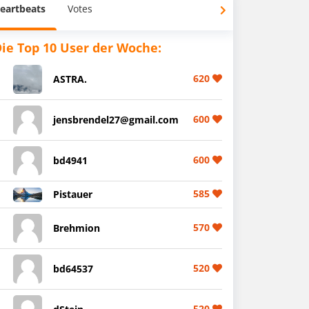
eartbeats
Votes
ie Top 10 User der Woche:
620
ASTRA.
600
jensbrendel27@gmail.com
600
bd4941
585
Pistauer
570
Brehmion
520
bd64537
520