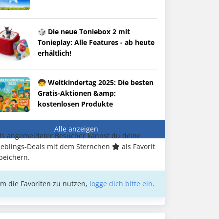
🎲 Die neue Toniebox 2 mit
Tonieplay: Alle Features - ab heute
erhältlich!
🧒 Weltkindertag 2025: Die besten
Gratis-Aktionen &amp;
kostenlosen Produkte
Alle anzeigen
ls angemeldeter Besucher kannst du deine
ieblings-Deals mit dem Sternchen
als Favorit
peichern.
m die Favoriten zu nutzen,
logge dich bitte ein
.