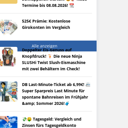
Termine bis 08.08.2026! 📆
525€ Prämie: Kostenlose
Girokonten im Vergleich
Alle anzeigen
Doppelter Eis-Genuss auf
Knopfdruck! 🍹 Die neue Ninja
SLUSHi Twist Slush-Eismaschine
mit zwei Behältern im Check!
DB Last-Minute-Ticket ab 6,99€! 🚈
Super Sparpreis Last Minute für
spontane Bahnreisen im Frühjahr
&amp; Sommer 2026!🧳
💸🤑 Tagesgeld: Vergleich und
Zinsen fürs Tagesgeldkonto