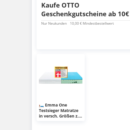
Kaufe OTTO
Geschenkgutscheine ab 10€
Nur Neukunden
10,00 € Mindestbestellwert
🛏 Emma One
Testsieger Matratze
in versch. Größen z.B.
90 x 200 für 129€
(statt 170€)