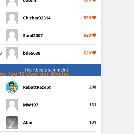
dStein
520
Chichar32314
520
Sunil2007
520
0
bd65038
Heartbeats sammeln?
ie Top 10 User der Woche:
208
RabattRezept
131
MW197
101
Alibi