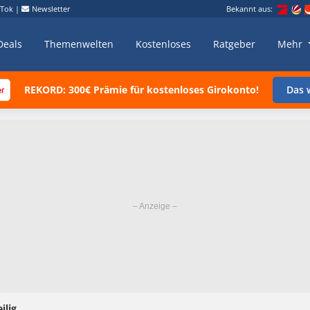
kTok
|
Newsletter
Bekannt aus:
Deals
Themenwelten
Kostenloses
Ratgeber
Mehr
REKORD: 300€ Prämie für kostenloses Girokonto!
Das w
ilig