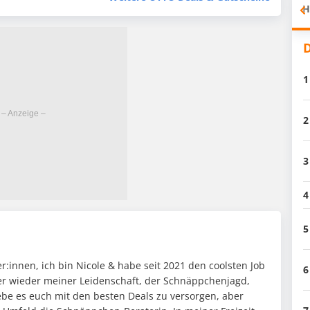
H
D
1
2
3
4
5
:innen, ich bin Nicole & habe seit 2021 den coolsten Job
6
mer wieder meiner Leidenschaft, der Schnäppchenjagd,
ebe es euch mit den besten Deals zu versorgen, aber