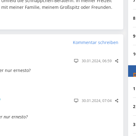
7
n Umfeld die Schnäppchen-Beraterin. In meiner Freizeit
it mit meiner Familie, meinem Großspitz oder Freunden.
8
9
Kommentar schreiben
1
30.01.2024, 06:59
er nur ernesto?
D
1
n
30.01.2024, 07:04
2
er nur ernesto?
3