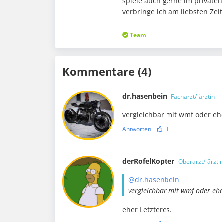
spiele auch gerne im private
verbringe ich am liebsten Ze
Team
Kommentare (4)
dr.hasenbein
Facharzt/-ärztin
vergleichbar mit wmf oder eh
Antworten
1
derRofelKopter
Oberarzt/-ärzti
@dr.hasenbein
vergleichbar mit wmf oder eh
eher Letzteres.