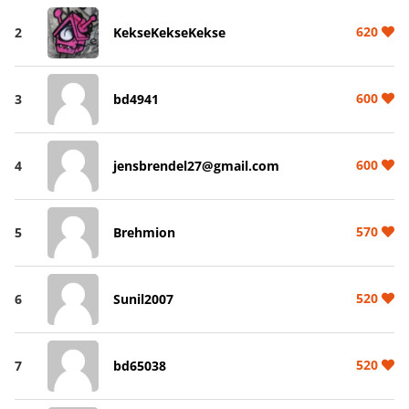
620
2
KekseKekseKekse
600
3
bd4941
600
4
jensbrendel27@gmail.com
570
5
Brehmion
520
6
Sunil2007
520
7
bd65038