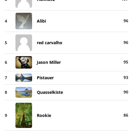
96
4
Alibi
96
5
red carvalho
95
6
Jason Miller
93
7
Pistauer
90
8
Quasselkiste
86
9
Rookie