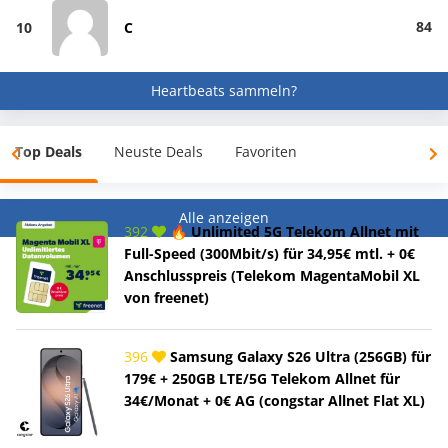
84
10
C
Heartbeats sammeln?
Top Deals
Neuste Deals
Favoriten
Alle anzeigen
392
🔥 Unlimited 5G Telekom Allnet mit
Full-Speed (300Mbit/s) für 34,95€ mtl. + 0€
Anschlusspreis (Telekom MagentaMobil XL
von freenet)
396
Samsung Galaxy S26 Ultra (256GB) für
179€ + 250GB LTE/5G Telekom Allnet für
34€/Monat + 0€ AG (congstar Allnet Flat XL)