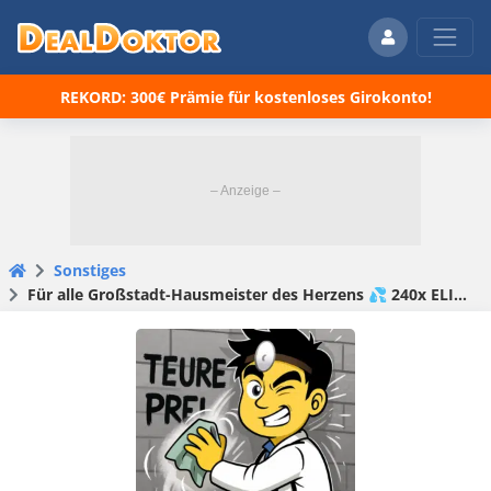
REKORD: 300€ Prämie für kostenloses Girokonto!
Sonstiges
Für alle Großstadt-Hausmeister des Herzens 💦 240x ELIX Anti-Graffiti Tücher für 31,92€ 🤑 fast 50€ gespart