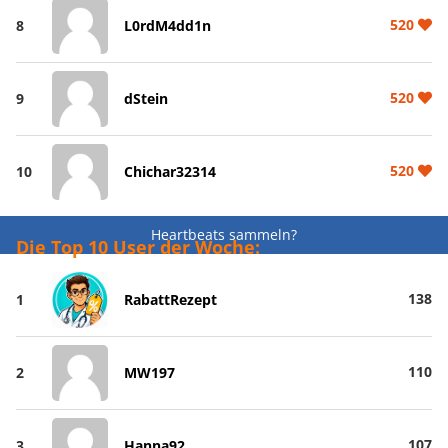
520
8
L0rdM4dd1n
520
9
dStein
520
10
Chichar32314
Heartbeats sammeln?
Die Top 10 User der Woche:
138
1
RabattRezept
110
2
MW197
107
3
Hanna92