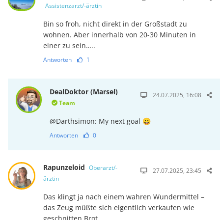
Assistenzarzt/-ärztin
Bin so froh, nicht direkt in der Großstadt zu
wohnen. Aber innerhalb von 20-30 Minuten in
einer zu sein…..
Antworten
1
DealDoktor (Marsel)
24.07.2025, 16:08
Team
@Darthsimon: My next goal 😀
Antworten
0
Rapunzeloid
Oberarzt/-
27.07.2025, 23:45
ärztin
Das klingt ja nach einem wahren Wundermittel –
das Zeug müßte sich eigentlich verkaufen wie
geschnitten Brot …