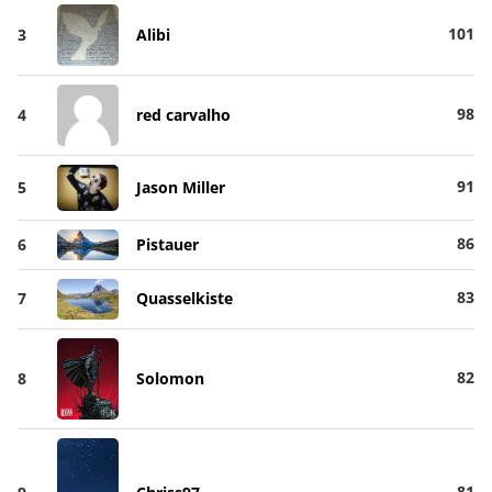
101
3
Alibi
98
4
red carvalho
91
5
Jason Miller
86
6
Pistauer
83
7
Quasselkiste
82
8
Solomon
81