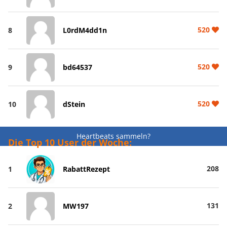
520
8
L0rdM4dd1n
520
9
bd64537
520
10
dStein
Heartbeats sammeln?
Die Top 10 User der Woche:
208
1
RabattRezept
131
2
MW197