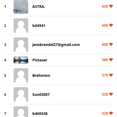
620
1
ASTRA.
600
2
bd4941
600
3
jensbrendel27@gmail.com
585
4
Pistauer
570
5
Brehmion
520
6
Sunil2007
520
7
bd65038