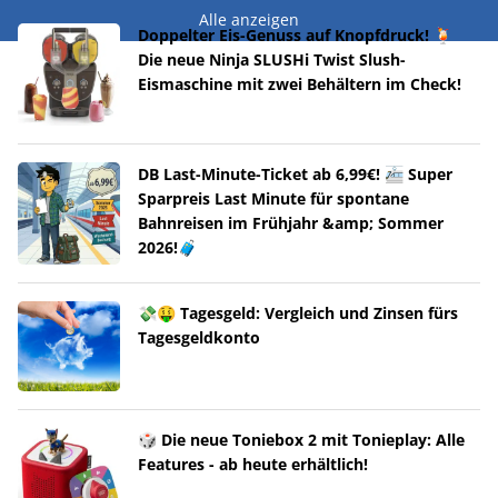
Alle anzeigen
Doppelter Eis-Genuss auf Knopfdruck! 🍹
Die neue Ninja SLUSHi Twist Slush-
Eismaschine mit zwei Behältern im Check!
DB Last-Minute-Ticket ab 6,99€! 🚈 Super
Sparpreis Last Minute für spontane
Bahnreisen im Frühjahr &amp; Sommer
2026!🧳
💸🤑 Tagesgeld: Vergleich und Zinsen fürs
Tagesgeldkonto
🎲 Die neue Toniebox 2 mit Tonieplay: Alle
Features - ab heute erhältlich!