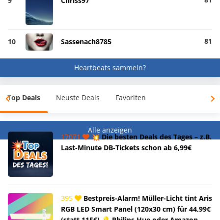
9
Chriss97
81
10
Sassenach8785
Heartbeats sammeln?
Top Deals
Neuste Deals
Favoriten
Alle anzeigen
17071
💥 Die besten Deals des Tages – z.B.
Last-Minute DB-Tickets schon ab 6,99€
395
Bestpreis-Alarm! Müller-Licht tint Aris
RGB LED Smart Panel (120x30 cm) für 44,99€
(statt 115€) 💡 Philips Hue oder Amazon