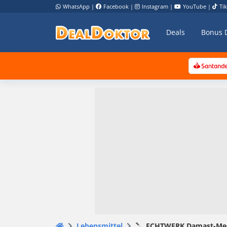
WhatsApp
|
Facebook
|
Instagram
|
YouTube
|
Ti
Deals
Bonus 
Lebensmittel
🔪 ECHTWERK Damast-Messer