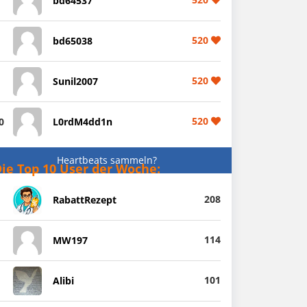
bd64537
520
bd65038
520
Sunil2007
520
0
L0rdM4dd1n
Heartbeats sammeln?
ie Top 10 User der Woche:
208
RabattRezept
114
MW197
101
Alibi