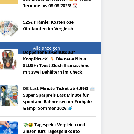
Termine bis 08.08.2026! 📆
525€ Prämie: Kostenlose
Girokonten im Vergleich
Alle anzeigen
Doppelter Eis-Genuss auf
Knopfdruck! 🍹 Die neue Ninja
SLUSHi Twist Slush-Eismaschine
mit zwei Behältern im Check!
DB Last-Minute-Ticket ab 6,99€! 🚈
Super Sparpreis Last Minute für
spontane Bahnreisen im Frühjahr
&amp; Sommer 2026!🧳
💸🤑 Tagesgeld: Vergleich und
Zinsen fürs Tagesgeldkonto