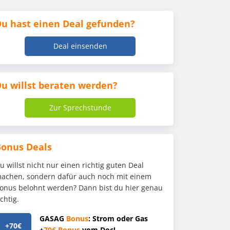
u hast einen Deal gefunden?
Deal einsenden
u willst beraten werden?
Zur Sprechstunde
Bonus Deals
u willst nicht nur einen richtig guten Deal
achen, sondern dafür auch noch mit einem
onus belohnt werden? Dann bist du hier genau
ichtig.
GASAG
Bonus
: Strom oder Gas
+70€
+
70€
Bonus
vom Doc!