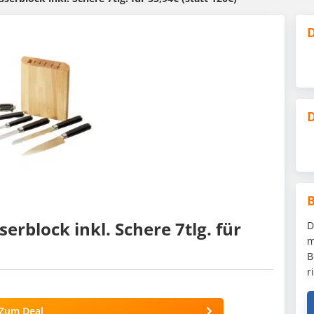
D
D
block inkl. Schere 7tlg. für
D
m
B
r
Zum Deal