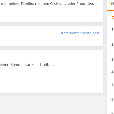
H
it mit meiner Familie, meinem Großspitz oder Freunden.
D
1
Kommentar schreiben
2
3
einen Kommentar zu schreiben.
4
5
6