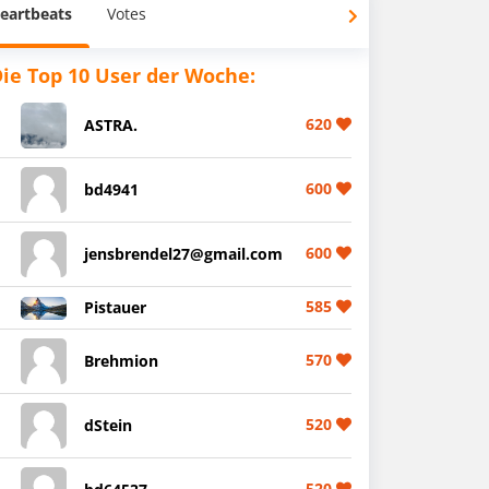
eartbeats
Votes
ie Top 10 User der Woche:
620
ASTRA.
600
bd4941
600
jensbrendel27@gmail.com
585
Pistauer
570
Brehmion
520
dStein
520