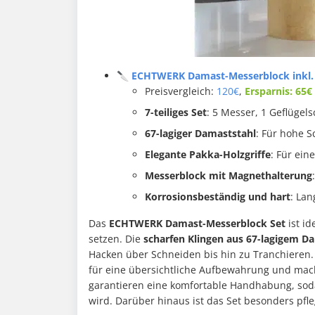
🔪 ECHTWERK Damast-Messerblock inkl. Sc
Preisvergleich:
120€
,
Ersparnis: 65€
7-teiliges Set
: 5 Messer, 1 Geflügel
67-lagiger Damaststahl
: Für hohe S
Elegante Pakka-Holzgriffe
: Für ei
Messerblock mit Magnethalterung
Korrosionsbeständig und hart
: Lan
Das
ECHTWERK Damast-Messerblock Set
ist id
setzen. Die
scharfen Klingen aus 67-lagigem D
Hacken über Schneiden bis hin zu Tranchieren
für eine übersichtliche Aufbewahrung und macht
garantieren eine komfortable Handhabung, so
wird. Darüber hinaus ist das Set besonders pfl