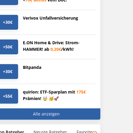
Verivox Unfallversicherung
+30€
E.ON Home & Drive: Strom-
+50€
HAMMER! ab
0,20€
/kWh!
Bitpanda
+30€
quirion: ETF-Sparplan mit
175€
+55€
Prämien! 🤯 🥳🚀
Alle anzeigen
op Ratgeber
Neuste Ratgeber
Favoriten