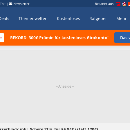
kTok
|
Newsletter
Bekannt aus:
Deals
Themenwelten
Kostenloses
Ratgeber
Mehr
REKORD: 300€ Prämie für kostenloses Girokonto!
Das w
block inkl. Schere 7tlg. für 55,94€ (statt 120€)