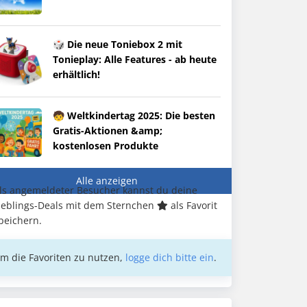
🎲 Die neue Toniebox 2 mit
Tonieplay: Alle Features - ab heute
erhältlich!
🧒 Weltkindertag 2025: Die besten
Gratis-Aktionen &amp;
kostenlosen Produkte
Alle anzeigen
ls angemeldeter Besucher kannst du deine
ieblings-Deals mit dem Sternchen
als Favorit
peichern.
m die Favoriten zu nutzen,
logge dich bitte ein
.