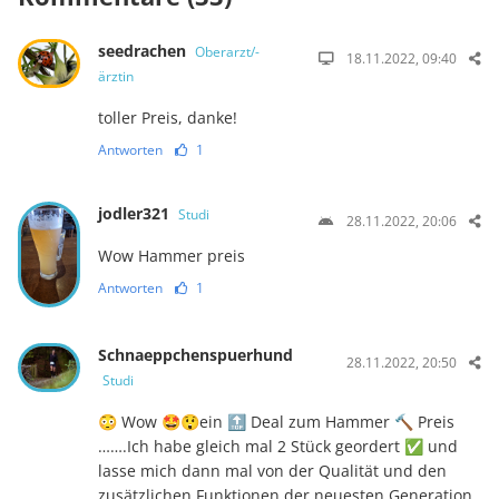
seedrachen
Oberarzt/-
18.11.2022, 09:40
ärztin
toller Preis, danke!
Antworten
1
jodler321
Studi
28.11.2022, 20:06
Wow Hammer preis
Antworten
1
Schnaeppchenspuerhund
28.11.2022, 20:50
Studi
😳 Wow 🤩😲ein 🔝 Deal zum Hammer 🔨 Preis
…….Ich habe gleich mal 2 Stück geordert ✅ und
lasse mich dann mal von der Qualität und den
zusätzlichen Funktionen der neuesten Generation