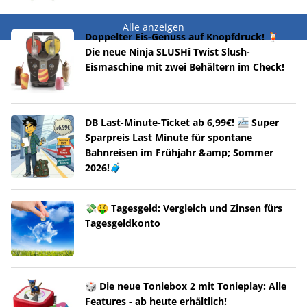
Alle anzeigen
Doppelter Eis-Genuss auf Knopfdruck! 🍹
Die neue Ninja SLUSHi Twist Slush-
Eismaschine mit zwei Behältern im Check!
DB Last-Minute-Ticket ab 6,99€! 🚈 Super
Sparpreis Last Minute für spontane
Bahnreisen im Frühjahr &amp; Sommer
2026!🧳
💸🤑 Tagesgeld: Vergleich und Zinsen fürs
Tagesgeldkonto
🎲 Die neue Toniebox 2 mit Tonieplay: Alle
Features - ab heute erhältlich!