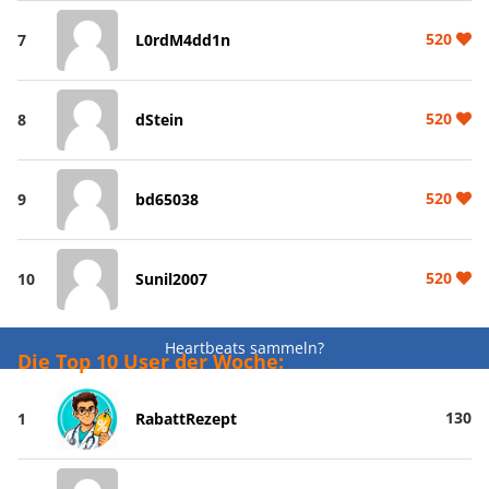
520
7
L0rdM4dd1n
520
8
dStein
520
9
bd65038
520
10
Sunil2007
Heartbeats sammeln?
Die Top 10 User der Woche:
130
1
RabattRezept