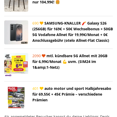
nur 104,99€! 🍔
690
SAMSUNG-KNALLER 🧨 Galaxy S26
(256GB) für 169€ + 50€ Wechselbonus + 50GB
5G Vodafone Allnet für 19,99€/Monat + 0€
Anschlussgebühr (otelo Allnet-Flat Classic)
2090
mtl. kündbare 5G Allnet mit 20GB
für 6,99€/Monat 💪 uvm. (SIM24 im
1&amp;1-Netz)
401
auto motor und sport Halbjahresabo
für 69,55€ + 45€ Prämie – verschiedene
Prämien
Als angemeldeter Besucher kannst du deine Lieblings-Deals