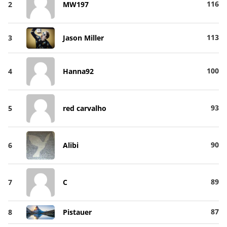
116
2
MW197
113
3
Jason Miller
100
4
Hanna92
93
5
red carvalho
90
6
Alibi
89
7
C
87
8
Pistauer