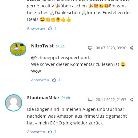
gerne positiv 🎉überraschen 🎉🤩😃🤩Ein ganz
herzliches 🙏🏻Dankeschön 🙏🏻für das Einstellen des
Deals 🤩👏👏🤗👍👍
Antworten
1
NitroTwist
Studi
08.07.2023, 09:30
@Schnaeppchenspuerhund:
Wie schwer dieser Kommentar zu lesen ist 😀
Wow
Antworten
1
StuntmanMike
Studi
28.11.2022, 21:53
Die Dinger sind in meinen Augen unbrauchbar,
nachdem was Amazon aus PrimeMusic gemacht
hat – mein ECHO ging wieder zurück.
Antworten
1