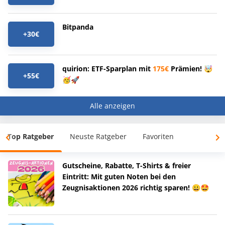
Bitpanda
+30€
quirion: ETF-Sparplan mit
175€
Prämien! 🤯
+55€
🥳🚀
Alle anzeigen
Top Ratgeber
Neuste Ratgeber
Favoriten
Gutscheine, Rabatte, T-Shirts & freier
Eintritt: Mit guten Noten bei den
Zeugnisaktionen 2026 richtig sparen! 😀🤩