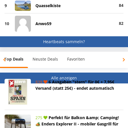
84
9
Quasselkiste
82
10
Anwo59
Heartbeats sammeln?
Top Deals
Neuste Deals
Favoriten
Alle anzeigen
839
6 Ausgaben "stern" für 0€ + 7,95€
Versand (statt 25€) - endet automatisch
275
Perfekt für Balkon &amp; Camping!
🏕️ Enders Explorer II - mobiler Gasgrill für