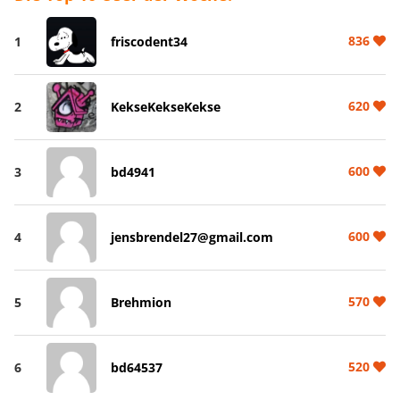
836
1
friscodent34
620
2
KekseKekseKekse
600
3
bd4941
600
4
jensbrendel27@gmail.com
570
5
Brehmion
520
6
bd64537