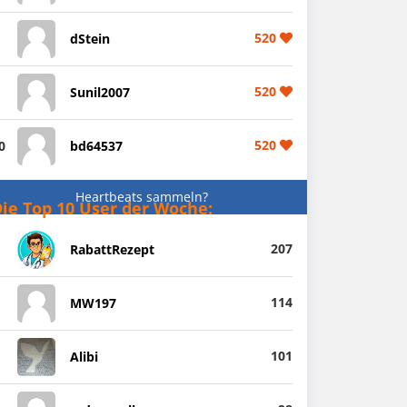
520
dStein
520
Sunil2007
520
0
bd64537
Heartbeats sammeln?
ie Top 10 User der Woche:
207
RabattRezept
114
MW197
101
Alibi