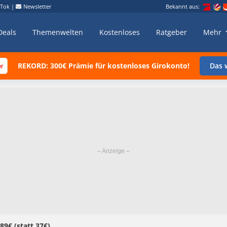
kTok
|
Newsletter
Bekannt aus:
Deals
Themenwelten
Kostenloses
Ratgeber
Mehr
REKORD: 300€ Prämie für kostenloses Girokonto!
Das w
9€ (statt 37€)