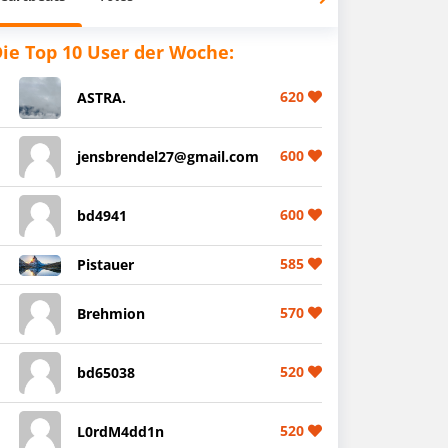
ie Top 10 User der Woche:
620
ASTRA.
600
jensbrendel27@gmail.com
600
bd4941
585
Pistauer
570
Brehmion
520
bd65038
520
L0rdM4dd1n