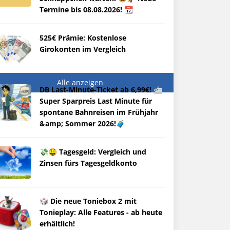
Termine bis 08.08.2026! 📆
525€ Prämie: Kostenlose
Girokonten im Vergleich
Alle anzeigen
DB Last-Minute-Ticket ab 6,99€! 🚈
Super Sparpreis Last Minute für
spontane Bahnreisen im Frühjahr
&amp; Sommer 2026!🧳
💸🤑 Tagesgeld: Vergleich und
Zinsen fürs Tagesgeldkonto
🎲 Die neue Toniebox 2 mit
Tonieplay: Alle Features - ab heute
erhältlich!