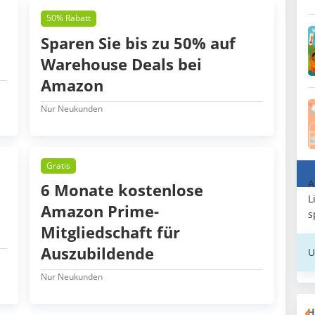
50% Rabatt
Sparen Sie bis zu 50% auf
Warehouse Deals bei
Amazon
Nur Neukunden
Gratis
A
6 Monate kostenlose
L
Amazon Prime-
s
Mitgliedschaft für
Auszubildende
U
Nur Neukunden
H