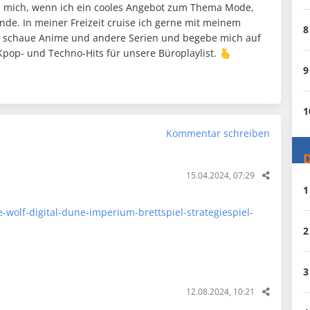
h mich, wenn ich ein cooles Angebot zum Thema Mode,
nde. In meiner Freizeit cruise ich gerne mit meinem
8
 schaue Anime und andere Serien und begebe mich auf
pop- und Techno-Hits für unsere Büroplaylist. 🫰
9
1
Kommentar schreiben
D
15.04.2024, 07:29
1
-wolf-digital-dune-imperium-brettspiel-strategiespiel-
2
3
12.08.2024, 10:21