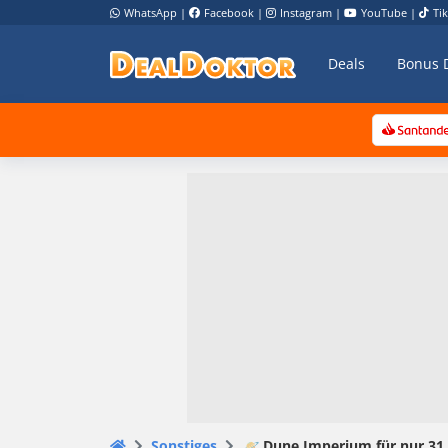
WhatsApp
|
Facebook
|
Instagram
|
YouTube
|
Ti
Deals
Bonus 
Sonstiges
🪐 Dune Imperium für nur 31,8