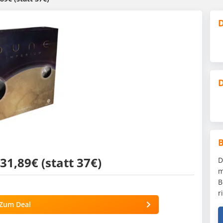
D
D
1,89€ (statt 37€)
D
m
B
r
Zum Deal