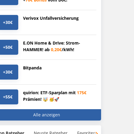
Verivox Unfallversicherung
+30€
E.ON Home & Drive: Strom-
+50€
HAMMER! ab
0,20€
/kWh!
Bitpanda
+30€
quirion: ETF-Sparplan mit
175€
+55€
Prämien! 🤯 🥳🚀
Alle anzeigen
op Ratgeber
Neuste Ratgeber
Favoriten