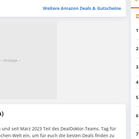
Weitere Amazon Deals & Gutscheine
D
1
2
3
4
5
a)
6
 und seit März 2023 Teil des DealDoktor-Teams. Tag für
7
pchen-Welt ein, um für euch die besten Deals finden zu