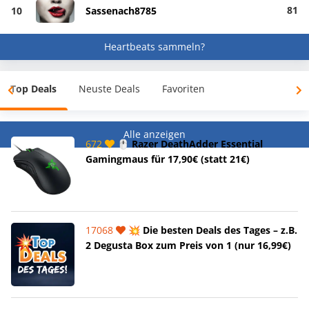
81
10
Sassenach8785
Heartbeats sammeln?
Top Deals
Neuste Deals
Favoriten
Alle anzeigen
672
🖱️ Razer DeathAdder Essential
Gamingmaus für 17,90€ (statt 21€)
17068
💥 Die besten Deals des Tages – z.B.
2 Degusta Box zum Preis von 1 (nur 16,99€)