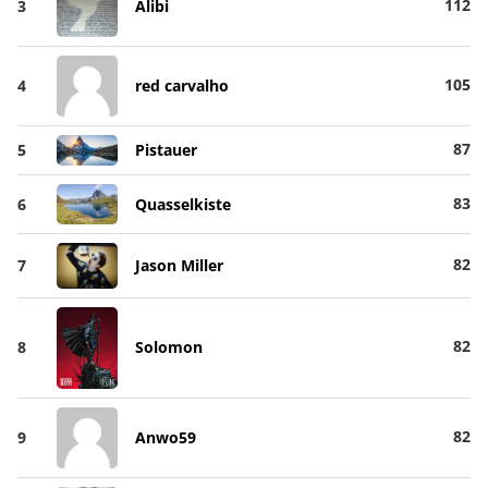
112
3
Alibi
105
4
red carvalho
87
5
Pistauer
83
6
Quasselkiste
82
7
Jason Miller
82
8
Solomon
82
9
Anwo59