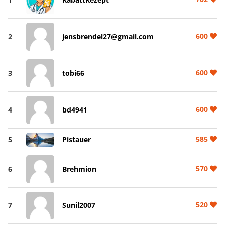
600
2
jensbrendel27@gmail.com
600
3
tobi66
600
4
bd4941
585
5
Pistauer
570
6
Brehmion
520
7
Sunil2007