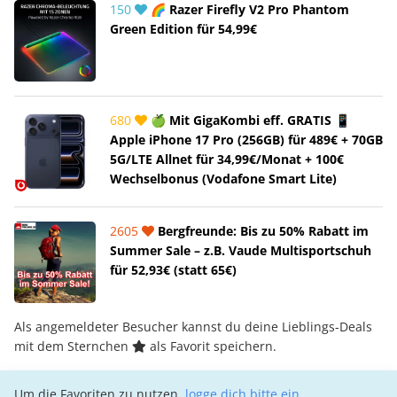
150
🌈 Razer Firefly V2 Pro Phantom
Green Edition für 54,99€
680
🍏 Mit GigaKombi eff. GRATIS 📱
Apple iPhone 17 Pro (256GB) für 489€ + 70GB
5G/LTE Allnet für 34,99€/Monat + 100€
Wechselbonus (Vodafone Smart Lite)
2605
Bergfreunde: Bis zu 50% Rabatt im
Summer Sale – z.B. Vaude Multisportschuh
für 52,93€ (statt 65€)
Als angemeldeter Besucher kannst du deine Lieblings-Deals
mit dem Sternchen
als Favorit speichern.
Um die Favoriten zu nutzen,
logge dich bitte ein
.