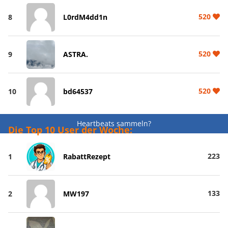
520
8
L0rdM4dd1n
520
9
ASTRA.
520
10
bd64537
Heartbeats sammeln?
Die Top 10 User der Woche:
223
1
RabattRezept
133
2
MW197