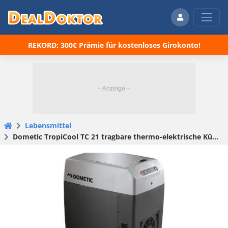
REKORD: 300€ Prämie für kostenloses Girokonto!
Lebensmittel
Dometic TropiCool TC 21 tragbare thermo-elektrische Kühlbox/Heizbox für 49,99€ (statt 99€)