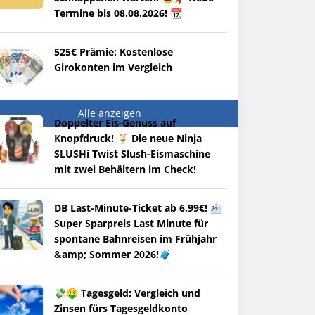
Termine bis 08.08.2026! 📆
525€ Prämie: Kostenlose
Girokonten im Vergleich
Alle anzeigen
Doppelter Eis-Genuss auf
Knopfdruck! 🍹 Die neue Ninja
SLUSHi Twist Slush-Eismaschine
mit zwei Behältern im Check!
DB Last-Minute-Ticket ab 6,99€! 🚈
Super Sparpreis Last Minute für
spontane Bahnreisen im Frühjahr
&amp; Sommer 2026!🧳
💸🤑 Tagesgeld: Vergleich und
Zinsen fürs Tagesgeldkonto