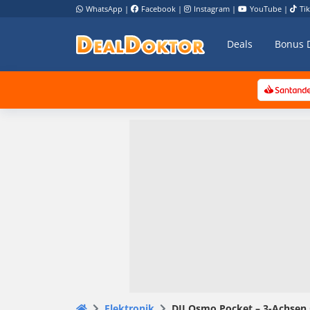
WhatsApp
|
Facebook
|
Instagram
|
YouTube
|
Ti
Deals
Bonus 
Elektronik
DJI Osmo Pocket – 3-Achsen G