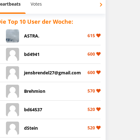
eartbeats
Votes
ie Top 10 User der Woche:
615
ASTRA.
600
bd4941
600
jensbrendel27@gmail.com
570
Brehmion
520
bd64537
520
dStein