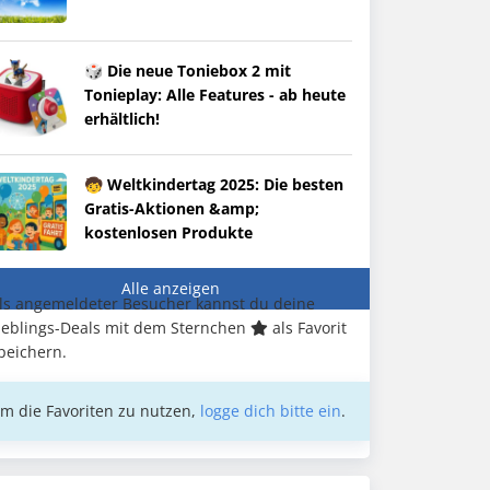
🎲 Die neue Toniebox 2 mit
Tonieplay: Alle Features - ab heute
erhältlich!
🧒 Weltkindertag 2025: Die besten
Gratis-Aktionen &amp;
kostenlosen Produkte
Alle anzeigen
ls angemeldeter Besucher kannst du deine
ieblings-Deals mit dem Sternchen
als Favorit
peichern.
m die Favoriten zu nutzen,
logge dich bitte ein
.