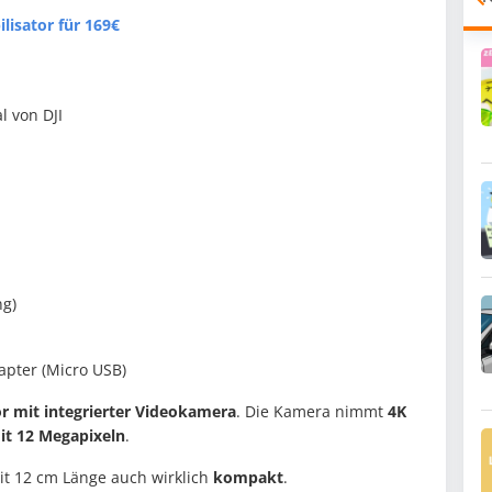
lisator für 169€
l von DJI
ng)
pter (Micro USB)
or mit integrierter Videokamera
. Die Kamera nimmt
4K
it 12 Megapixeln
.
t 12 cm Länge auch wirklich
kompakt
.