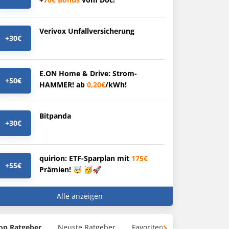
Verivox Unfallversicherung
+30€
E.ON Home & Drive: Strom-
+50€
HAMMER! ab
0,20€
/kWh!
Bitpanda
+30€
quirion: ETF-Sparplan mit
175€
+55€
Prämien! 🤯 🥳🚀
Alle anzeigen
op Ratgeber
Neuste Ratgeber
Favoriten