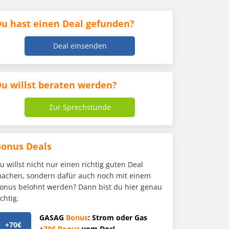
u hast einen Deal gefunden?
Deal einsenden
u willst beraten werden?
Zur Sprechstunde
Bonus Deals
u willst nicht nur einen richtig guten Deal
achen, sondern dafür auch noch mit einem
onus belohnt werden? Dann bist du hier genau
ichtig.
GASAG
Bonus
: Strom oder Gas
+70€
+
70€
Bonus
vom Doc!