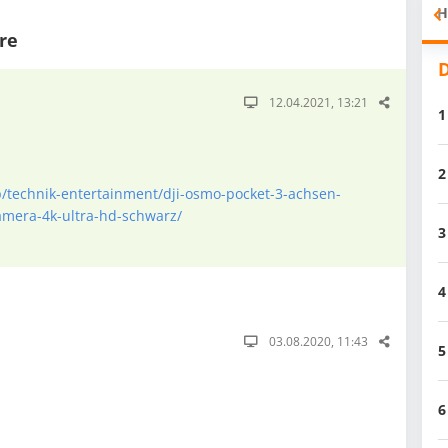
H
re
D
12.04.2021, 13:21
1
2
/technik-entertainment/dji-osmo-pocket-3-achsen-
amera-4k-ultra-hd-schwarz/
3
4
03.08.2020, 11:43
5
6