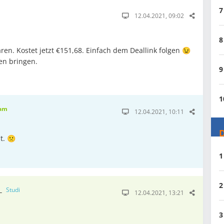
7
12.04.2021, 09:02
8
en. Kostet jetzt €151,68. Einfach dem Deallink folgen 😉
en bringen.
9
1
am
12.04.2021, 10:11
D
t. 🙁
1
2
__
Studi
12.04.2021, 13:21
3