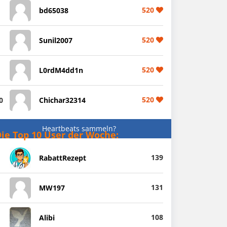
520
bd65038
520
Sunil2007
520
L0rdM4dd1n
520
0
Chichar32314
Heartbeats sammeln?
ie Top 10 User der Woche:
139
RabattRezept
131
MW197
108
Alibi