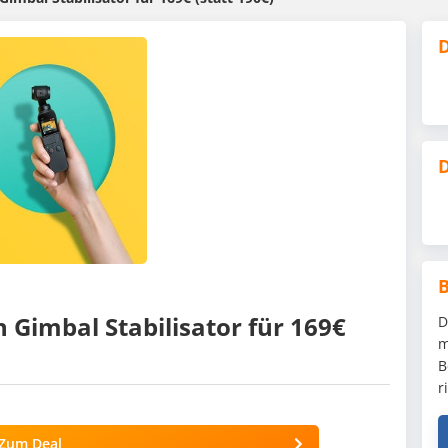
D
D
 Gimbal Stabilisator für 169€
D
m
B
r
Zum Deal