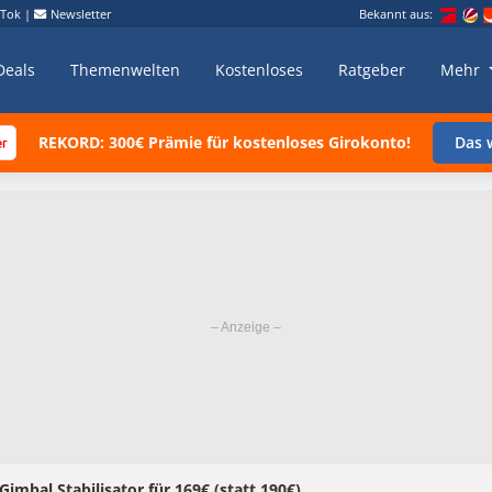
kTok
|
Newsletter
Bekannt aus:
Deals
Themenwelten
Kostenloses
Ratgeber
Mehr
REKORD: 300€ Prämie für kostenloses Girokonto!
Das w
imbal Stabilisator für 169€ (statt 190€)