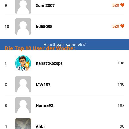
520
9
Sunil2007
520
10
bd65038
Heartbeats sammeln?
Die Top 10 User der Woche:
138
1
RabattRezept
110
2
MW197
107
3
Hanna92
96
4
Alibi