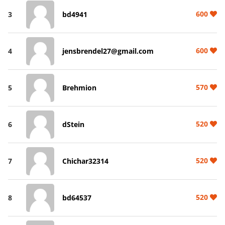
600
3
bd4941
600
4
jensbrendel27@gmail.com
570
5
Brehmion
520
6
dStein
520
7
Chichar32314
520
8
bd64537