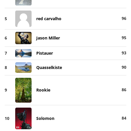
96
5
red carvalho
95
6
Jason Miller
93
7
Pistauer
90
8
Quasselkiste
86
9
Rookie
84
10
Solomon