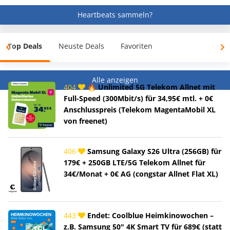
Heartbeats sammeln?
Top Deals
Neuste Deals
Favoriten
Alle anzeigen
404
🔥 Unlimited 5G Telekom Allnet mit
Full-Speed (300Mbit/s) für 34,95€ mtl. + 0€
Anschlusspreis (Telekom MagentaMobil XL
von freenet)
406
Samsung Galaxy S26 Ultra (256GB) für
179€ + 250GB LTE/5G Telekom Allnet für
34€/Monat + 0€ AG (congstar Allnet Flat XL)
443
Endet: Coolblue Heimkinowochen –
z.B. Samsung 50" 4K Smart TV für 689€ (statt