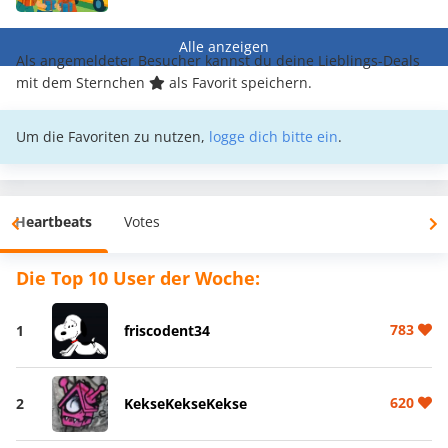
Alle anzeigen
Als angemeldeter Besucher kannst du deine Lieblings-Deals
mit dem Sternchen
als Favorit speichern.
Um die Favoriten zu nutzen,
logge dich bitte ein
.
Heartbeats
Votes
Die Top 10 User der Woche:
783
1
friscodent34
620
2
KekseKekseKekse