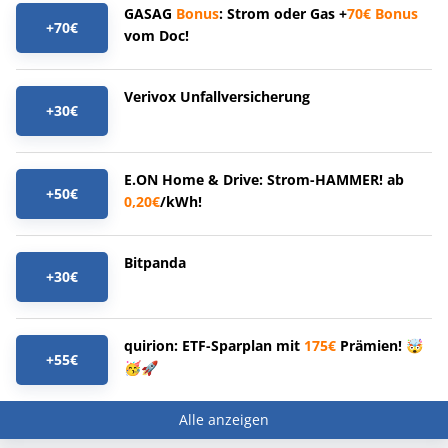
GASAG
Bonus
: Strom oder Gas +
70€
Bonus
+70€
vom Doc!
Verivox Unfallversicherung
+30€
E.ON Home & Drive: Strom-HAMMER! ab
+50€
0,20€
/kWh!
Bitpanda
+30€
quirion: ETF-Sparplan mit
175€
Prämien! 🤯
+55€
🥳🚀
Alle anzeigen