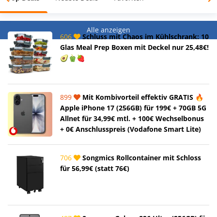
Alle anzeigen
606
Schluss mit Chaos im Kühlschrank: 10
Glas Meal Prep Boxen mit Deckel nur 25,48€!
🥑🫑🍓
899
Mit Kombivorteil effektiv GRATIS 🔥
Apple iPhone 17 (256GB) für 199€ + 70GB 5G
Allnet für 34,99€ mtl. + 100€ Wechselbonus
+ 0€ Anschlusspreis (Vodafone Smart Lite)
706
Songmics Rollcontainer mit Schloss
für 56,99€ (statt 76€)