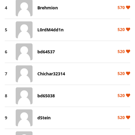
570
4
Brehmion
520
5
L0rdM4dd1n
520
6
bd64537
520
7
Chichar32314
520
8
bd65038
520
9
dStein