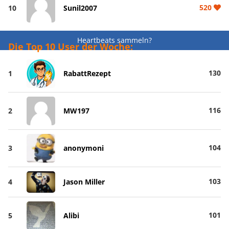
520
10
Sunil2007
Heartbeats sammeln?
Die Top 10 User der Woche:
130
1
RabattRezept
116
2
MW197
104
3
anonymoni
103
4
Jason Miller
101
5
Alibi