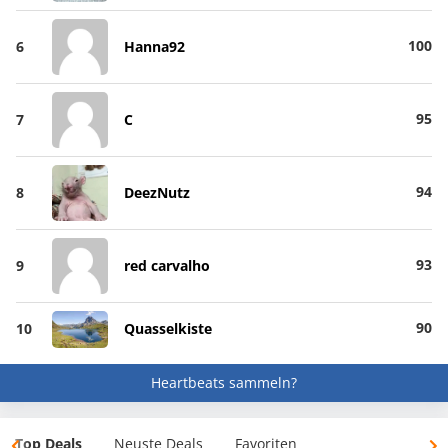
100
6
Hanna92
95
7
C
94
8
DeezNutz
93
9
red carvalho
90
10
Quasselkiste
Heartbeats sammeln?
Top Deals
Neuste Deals
Favoriten