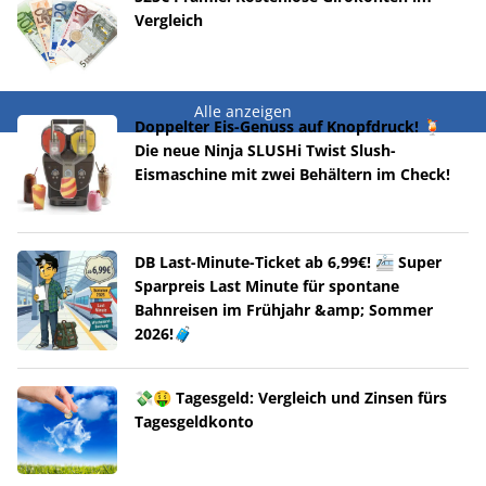
Vergleich
Alle anzeigen
Doppelter Eis-Genuss auf Knopfdruck! 🍹
Die neue Ninja SLUSHi Twist Slush-
Eismaschine mit zwei Behältern im Check!
DB Last-Minute-Ticket ab 6,99€! 🚈 Super
Sparpreis Last Minute für spontane
Bahnreisen im Frühjahr &amp; Sommer
2026!🧳
💸🤑 Tagesgeld: Vergleich und Zinsen fürs
Tagesgeldkonto