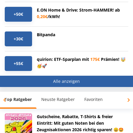
E.ON Home & Drive: Strom-HAMMER! ab
+50€
0,20€
/kWh!
Bitpanda
+30€
quirion: ETF-Sparplan mit
175€
Prämien! 🤯
+55€
🥳🚀
Alle anzeigen
Top Ratgeber
Neuste Ratgeber
Favoriten
Gutscheine, Rabatte, T-Shirts & freier
Eintritt: Mit guten Noten bei den
Zeugnisaktionen 2026 richtig sparen! 😀🤩