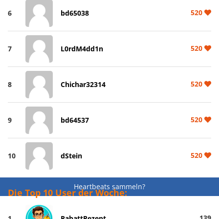
520
6
bd65038
520
7
L0rdM4dd1n
520
8
Chichar32314
520
9
bd64537
520
10
dStein
Heartbeats sammeln?
Die Top 10 User der Woche:
139
1
RabattRezept