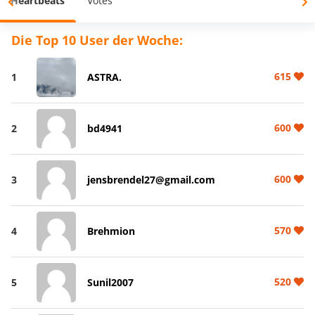
Heartbeats
Votes
Die Top 10 User der Woche:
615
1
ASTRA.
600
2
bd4941
600
3
jensbrendel27@gmail.com
570
4
Brehmion
520
5
Sunil2007