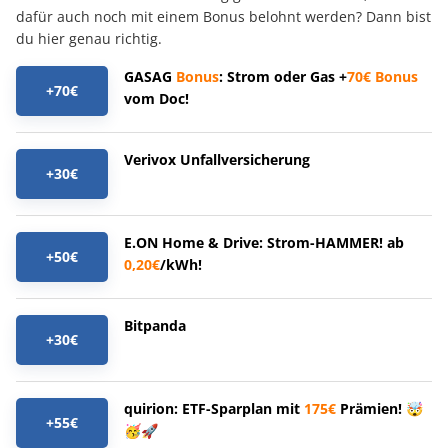
dafür auch noch mit einem Bonus belohnt werden? Dann bist
du hier genau richtig.
GASAG
Bonus
: Strom oder Gas +
70€
Bonus
+70€
vom Doc!
Verivox Unfallversicherung
+30€
E.ON Home & Drive: Strom-HAMMER! ab
+50€
0,20€
/kWh!
Bitpanda
+30€
quirion: ETF-Sparplan mit
175€
Prämien! 🤯
+55€
🥳🚀