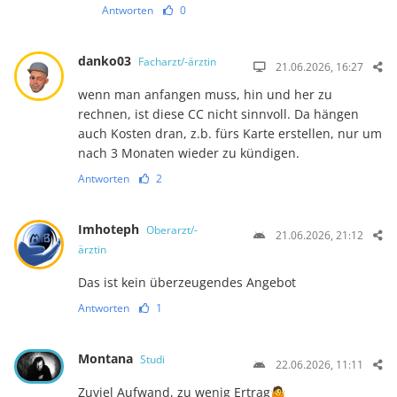
Antworten
0
danko03
Facharzt/-ärztin
21.06.2026, 16:27
wenn man anfangen muss, hin und her zu
rechnen, ist diese CC nicht sinnvoll. Da hängen
auch Kosten dran, z.b. fürs Karte erstellen, nur um
nach 3 Monaten wieder zu kündigen.
Antworten
2
Imhoteph
Oberarzt/-
21.06.2026, 21:12
ärztin
Das ist kein überzeugendes Angebot
Antworten
1
Montana
Studi
22.06.2026, 11:11
Zuviel Aufwand, zu wenig Ertrag🤷