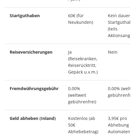
Startguthaben
60€ (für
Kein dauerha
Neukunden)
Startguthabe
(teils
Aktionsangeb
Reiseversicherungen
Ja
Nein
(Reisekranken,
Reiserücktritt,
Gepäck u.v.m.)
Fremdwährungsgebühr
0,00%
0,00% (weltw
(weltweit
gebührenfrei
gebührenfrei)
Geld abheben (Inland)
Kostenlos (ab
3,95€ pro
50€
Abhebung a
Abhebebetrag)
Automaten