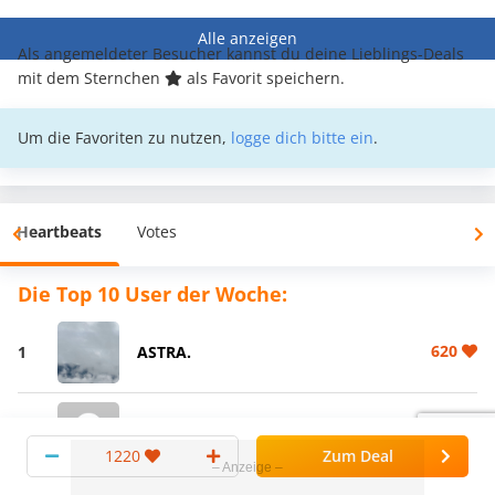
Alle anzeigen
Als angemeldeter Besucher kannst du deine Lieblings-Deals
mit dem Sternchen
als Favorit speichern.
Um die Favoriten zu nutzen,
logge dich bitte ein
.
Heartbeats
Votes
Die Top 10 User der Woche:
620
1
ASTRA.
600
2
jensbrendel27@gmail.com
1220
Zum Deal