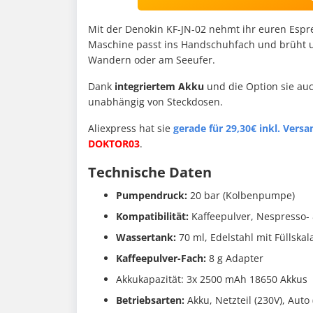
Mit der Denokin KF-JN-02 nehmt ihr euren Espres
Maschine passt ins Handschuhfach und brüht u
Wandern oder am Seeufer.
Dank
integriertem Akku
und die Option sie au
unabhängig von Steckdosen.
Aliexpress hat sie
gerade für 29,30€ inkl. Vers
DOKTOR03
.
Technische Daten
Pumpendruck:
20 bar (Kolbenpumpe)
Kompatibilität:
Kaffeepulver, Nespresso-
Wassertank:
70 ml, Edelstahl mit Füllskal
Kaffeepulver-Fach:
8 g Adapter
Akkukapazität: 3x 2500 mAh 18650 Akkus
Betriebsarten:
Akku, Netzteil (230V), Aut