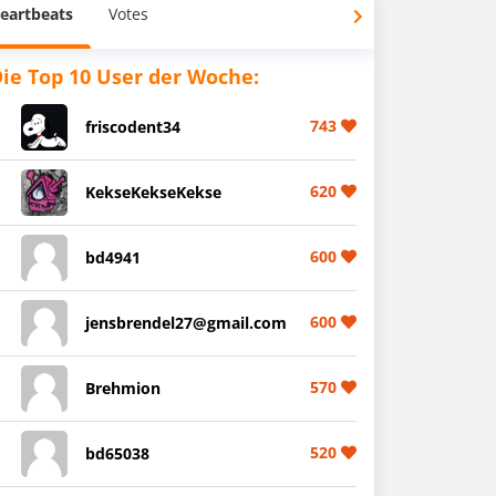
eartbeats
Votes
ie Top 10 User der Woche:
743
friscodent34
620
KekseKekseKekse
600
bd4941
600
jensbrendel27@gmail.com
570
Brehmion
520
bd65038