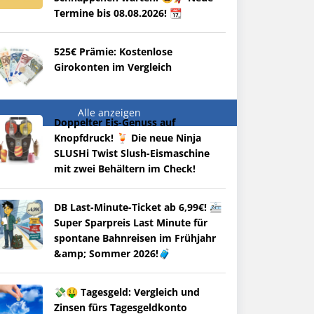
Termine bis 08.08.2026! 📆
525€ Prämie: Kostenlose
Girokonten im Vergleich
Alle anzeigen
Doppelter Eis-Genuss auf
Knopfdruck! 🍹 Die neue Ninja
SLUSHi Twist Slush-Eismaschine
mit zwei Behältern im Check!
DB Last-Minute-Ticket ab 6,99€! 🚈
Super Sparpreis Last Minute für
spontane Bahnreisen im Frühjahr
&amp; Sommer 2026!🧳
💸🤑 Tagesgeld: Vergleich und
Zinsen fürs Tagesgeldkonto