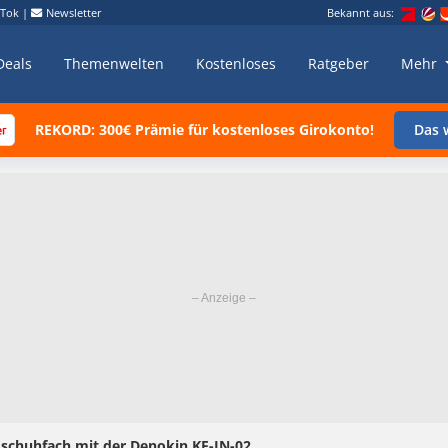
kTok
|
Newsletter
Bekannt aus:
Deals
Themenwelten
Kostenloses
Ratgeber
Mehr
REKORD: 300€ Prämie für kostenloses Girokonto!
Das w
chuhfach mit der Denokin KF-JN-02