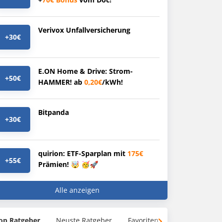
Verivox Unfallversicherung
+30€
E.ON Home & Drive: Strom-
+50€
HAMMER! ab
0,20€
/kWh!
Bitpanda
+30€
quirion: ETF-Sparplan mit
175€
+55€
Prämien! 🤯 🥳🚀
Alle anzeigen
op Ratgeber
Neuste Ratgeber
Favoriten