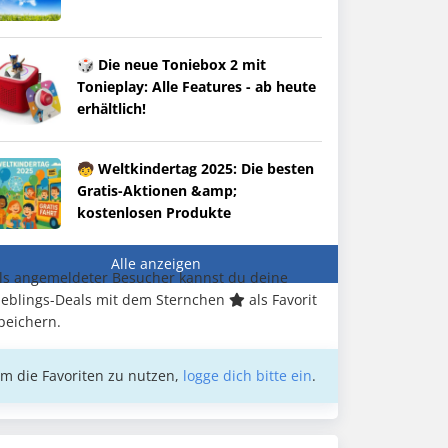
🎲 Die neue Toniebox 2 mit
Tonieplay: Alle Features - ab heute
erhältlich!
🧒 Weltkindertag 2025: Die besten
Gratis-Aktionen &amp;
kostenlosen Produkte
Alle anzeigen
ls angemeldeter Besucher kannst du deine
ieblings-Deals mit dem Sternchen
als Favorit
peichern.
m die Favoriten zu nutzen,
logge dich bitte ein
.