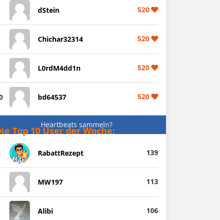
520
dStein
520
Chichar32314
520
L0rdM4dd1n
520
0
bd64537
Heartbeats sammeln?
ie Top 10 User der Woche:
139
RabattRezept
113
MW197
106
Alibi