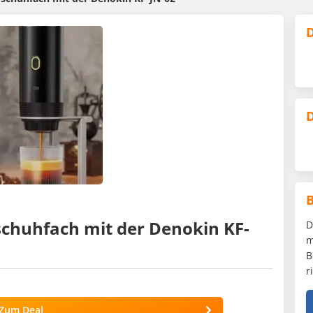
D
D
huhfach mit der Denokin KF-
D
m
B
r
Zum Deal