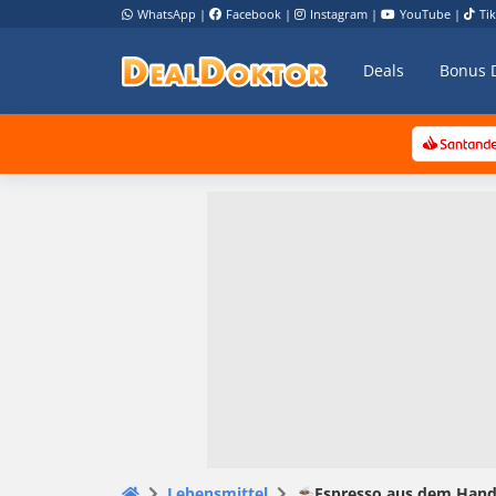
WhatsApp
|
Facebook
|
Instagram
|
YouTube
|
Ti
Deals
Bonus 
Lebensmittel
☕Espresso aus dem Hands