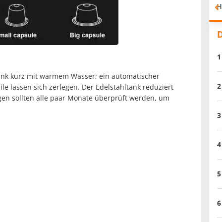
H
D
1
ank kurz mit warmem Wasser; ein automatischer
2
le lassen sich zerlegen. Der Edelstahltank reduziert
ngen sollten alle paar Monate überprüft werden, um
3
4
5
6