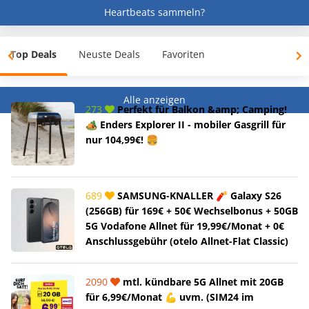
Heartbeats sammeln?
Top Deals
Neuste Deals
Favoriten
Alle anzeigen
273
Perfekt für Balkon &amp; Camping!
🏕️ Enders Explorer II - mobiler Gasgrill für
nur 104,99€! 🍔
689
SAMSUNG-KNALLER 🧨 Galaxy S26
(256GB) für 169€ + 50€ Wechselbonus + 50GB
5G Vodafone Allnet für 19,99€/Monat + 0€
Anschlussgebühr (otelo Allnet-Flat Classic)
2090
mtl. kündbare 5G Allnet mit 20GB
für 6,99€/Monat 💪 uvm. (SIM24 im