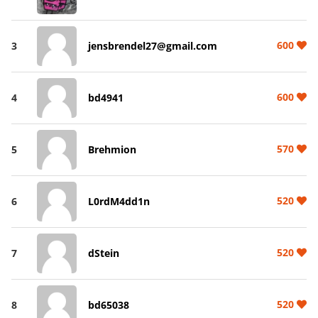
600
3
jensbrendel27@gmail.com
600
4
bd4941
570
5
Brehmion
520
6
L0rdM4dd1n
520
7
dStein
520
8
bd65038