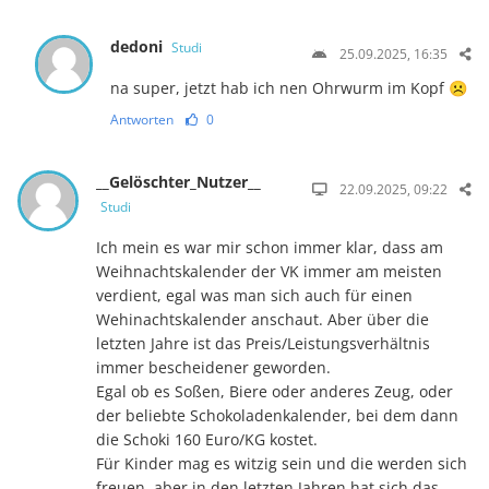
dedoni
Studi
25.09.2025, 16:35
na super, jetzt hab ich nen Ohrwurm im Kopf ☹️
Antworten
0
__Gelöschter_Nutzer__
22.09.2025, 09:22
Studi
Ich mein es war mir schon immer klar, dass am
Weihnachtskalender der VK immer am meisten
verdient, egal was man sich auch für einen
Wehinachtskalender anschaut. Aber über die
letzten Jahre ist das Preis/Leistungsverhältnis
immer bescheidener geworden.
Egal ob es Soßen, Biere oder anderes Zeug, oder
der beliebte Schokoladenkalender, bei dem dann
die Schoki 160 Euro/KG kostet.
Für Kinder mag es witzig sein und die werden sich
freuen, aber in den letzten Jahren hat sich das