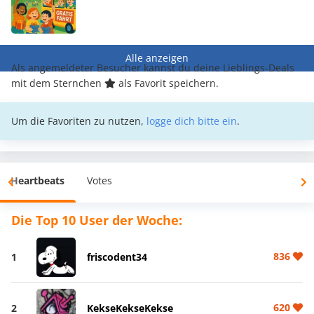
Alle anzeigen
Als angemeldeter Besucher kannst du deine Lieblings-Deals
mit dem Sternchen
als Favorit speichern.
Um die Favoriten zu nutzen,
logge dich bitte ein
.
Heartbeats
Votes
Die Top 10 User der Woche:
836
1
friscodent34
620
2
KekseKekseKekse