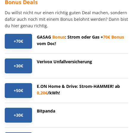
Bonus Deals
Du willst nicht nur einen richtig guten Deal machen, sondern
dafür auch noch mit einem Bonus belohnt werden? Dann bist
du hier genau richtig.
GASAG
Bonus
: Strom oder Gas +
70€
Bonus
+70€
vom Doc!
Verivox Unfallversicherung
+30€
E.ON Home & Drive: Strom-HAMMER! ab
+50€
0,20€
/kWh!
Bitpanda
+30€