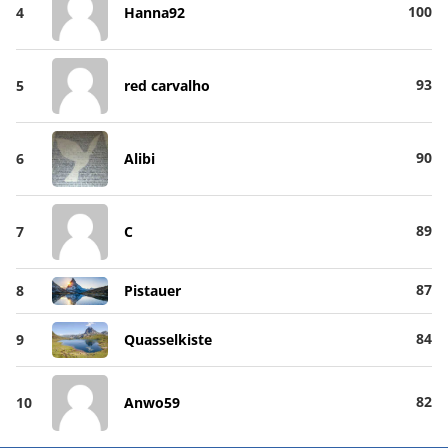
100
4
Hanna92
93
5
red carvalho
90
6
Alibi
89
7
C
87
8
Pistauer
84
9
Quasselkiste
82
10
Anwo59