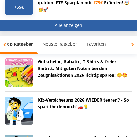
quirion: ETF-Sparplan mit
175€
Prämien! 🤯
+55€
🥳🚀
Alle anzeigen
Top Ratgeber
Neuste Ratgeber
Favoriten
Gutscheine, Rabatte, T-Shirts & freier
Eintritt: Mit guten Noten bei den
Zeugnisaktionen 2026 richtig sparen! 😀🤩
Kfz-Versicherung 2026 WIEDER teurer!? - So
spart ihr dennoch! 🚗💡