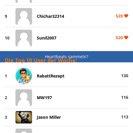
520
9
Chichar32314
520
10
Sunil2007
Heartbeats sammeln?
Die Top 10 User der Woche:
130
1
RabattRezept
116
2
MW197
113
3
Jason Miller