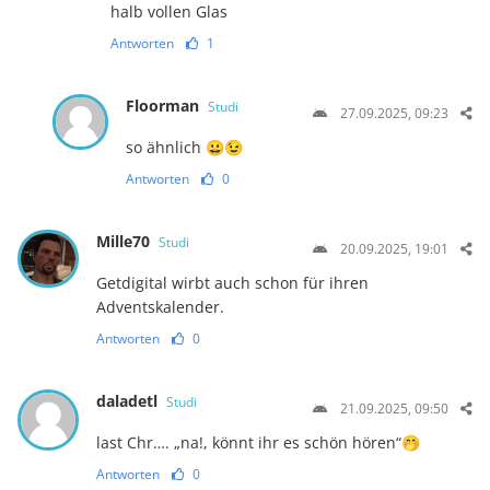
halb vollen Glas
Antworten
1
Floorman
Studi
27.09.2025, 09:23
so ähnlich 😀😉
Antworten
0
Mille70
Studi
20.09.2025, 19:01
Getdigital wirbt auch schon für ihren
Adventskalender.
Antworten
0
daladetl
Studi
21.09.2025, 09:50
last Chr…. „na!, könnt ihr es schön hören“🤭
Antworten
0