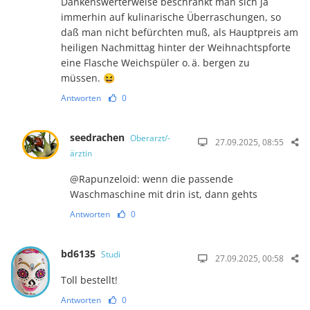
Dankenswerterweise beschränkt man sich ja
immerhin auf kulinarische Überraschungen, so
daß man nicht befürch­ten muß, als Hauptpreis am
heiligen Nachmittag hinter der Weihnachtspforte
eine Flasche Weich­spüler o. ä. bergen zu
müssen. 😆
Antworten
0
seedrachen
Oberarzt/-
27.09.2025, 08:55
ärztin
@Rapunzeloid: wenn die passende
Waschmaschine mit drin ist, dann gehts
Antworten
0
bd6135
Studi
27.09.2025, 00:58
Toll bestellt!
Antworten
0