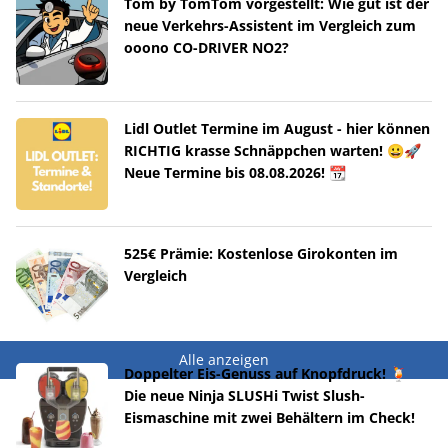
Tom by TomTom vorgestellt: Wie gut ist der
neue Verkehrs-Assistent im Vergleich zum
ooono CO-DRIVER NO2?
Lidl Outlet Termine im August - hier können
RICHTIG krasse Schnäppchen warten! 😀🚀
Neue Termine bis 08.08.2026! 📆
525€ Prämie: Kostenlose Girokonten im
Vergleich
Alle anzeigen
Doppelter Eis-Genuss auf Knopfdruck! 🍹
Die neue Ninja SLUSHi Twist Slush-
Eismaschine mit zwei Behältern im Check!