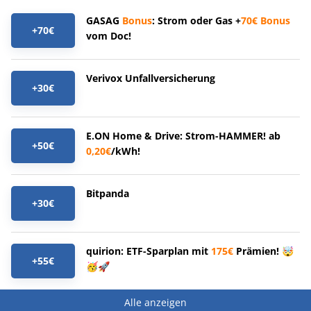
GASAG
Bonus
: Strom oder Gas +
70€
Bonus
+70€
vom Doc!
Verivox Unfallversicherung
+30€
E.ON Home & Drive: Strom-HAMMER! ab
+50€
0,20€
/kWh!
Bitpanda
+30€
quirion: ETF-Sparplan mit
175€
Prämien! 🤯
+55€
🥳🚀
Alle anzeigen