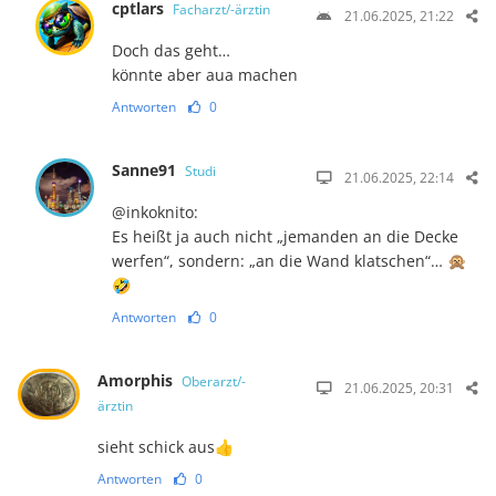
cptlars
Facharzt/-ärztin
21.06.2025, 21:22
Doch das geht…
könnte aber aua machen
Antworten
0
Sanne91
Studi
21.06.2025, 22:14
@inkoknito:
Es heißt ja auch nicht „jemanden an die Decke
werfen“, sondern: „an die Wand klatschen“… 🙊
🤣
Antworten
0
Amorphis
Oberarzt/-
21.06.2025, 20:31
ärztin
sieht schick aus👍
Antworten
0