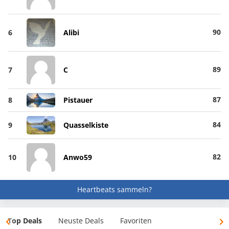
90
6
Alibi
89
7
C
87
8
Pistauer
84
9
Quasselkiste
82
10
Anwo59
Heartbeats sammeln?
Top Deals
Neuste Deals
Favoriten