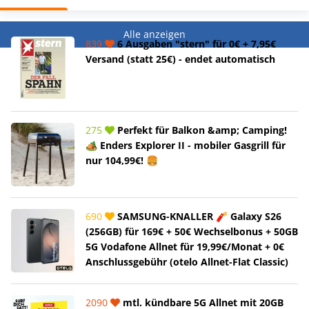
Alle anzeigen
839
6 Ausgaben "stern" für 0€ + 7,95€
Versand (statt 25€) - endet automatisch
275
Perfekt für Balkon &amp; Camping!
🏕️ Enders Explorer II - mobiler Gasgrill für
nur 104,99€! 🍔
690
SAMSUNG-KNALLER 🧨 Galaxy S26
(256GB) für 169€ + 50€ Wechselbonus + 50GB
5G Vodafone Allnet für 19,99€/Monat + 0€
Anschlussgebühr (otelo Allnet-Flat Classic)
2090
mtl. kündbare 5G Allnet mit 20GB