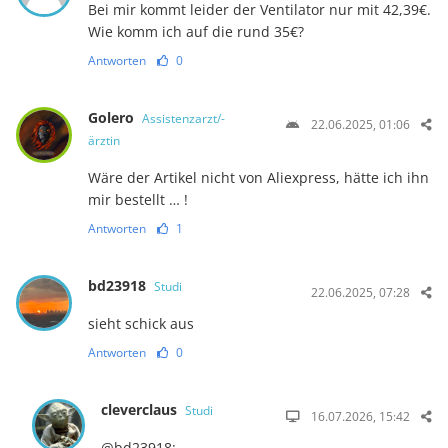
Bei mir kommt leider der Ventilator nur mit 42,39€.
Wie komm ich auf die rund 35€?
Antworten
0
Golero
Assistenzarzt/-
22.06.2025, 01:06
ärztin
Wäre der Artikel nicht von Aliexpress, hätte ich ihn
mir bestellt … !
Antworten
1
bd23918
Studi
22.06.2025, 07:28
sieht schick aus
Antworten
0
cleverclaus
Studi
16.07.2026, 15:42
@bd23918: