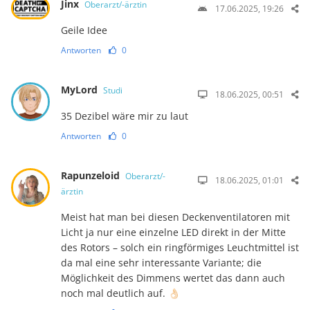
Jinx
Oberarzt/-ärztin
17.06.2025, 19:26
Geile Idee
Antworten
0
MyLord
Studi
18.06.2025, 00:51
35 Dezibel wäre mir zu laut
Antworten
0
Rapunzeloid
Oberarzt/-
18.06.2025, 01:01
ärztin
Meist hat man bei diesen Deckenventilatoren mit
Licht ja nur eine einzelne LED direkt in der Mitte
des Rotors – solch ein ringförmiges Leuchtmittel ist
da mal eine sehr inter­­essante Variante; die
Möglichkeit des Dimmens wertet das dann auch
noch mal deut­lich auf. 👌🏻