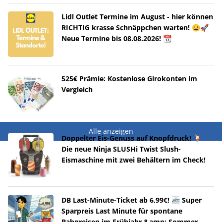
Lidl Outlet Termine im August - hier können
RICHTIG krasse Schnäppchen warten! 😀🚀
Neue Termine bis 08.08.2026! 📆
525€ Prämie: Kostenlose Girokonten im
Vergleich
Alle anzeigen
Doppelter Eis-Genuss auf Knopfdruck! 🍹
Die neue Ninja SLUSHi Twist Slush-
Eismaschine mit zwei Behältern im Check!
DB Last-Minute-Ticket ab 6,99€! 🚈 Super
Sparpreis Last Minute für spontane
Bahnreisen im Frühjahr &amp; Sommer