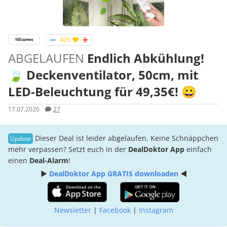
405
ABGELAUFEN
Endlich Abkühlung!
🍃 Deckenventilator, 50cm, mit
LED-Beleuchtung für 49,35€! 😀
17.07.2026
27
Dieser Deal ist leider abgelaufen. Keine Schnäppchen
mehr verpassen? Setzt euch in der
DealDoktor App
einfach
einen
Deal-Alarm
!
►
DealDoktor App GRATIS downloaden
◄
Newsletter
|
Facebook
|
Instagram