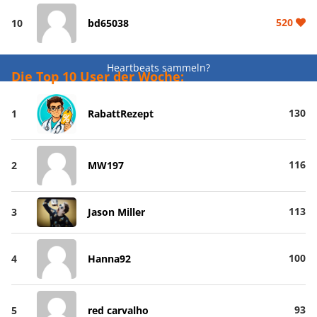
520
10
bd65038
Heartbeats sammeln?
Die Top 10 User der Woche:
130
1
RabattRezept
116
2
MW197
113
3
Jason Miller
100
4
Hanna92
93
5
red carvalho