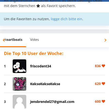
Als angemeldeter Besucher kannst du deine Lieblings-Deals
mit dem Sternchen
als Favorit speichern.
Um die Favoriten zu nutzen,
logge dich bitte ein
.
Heartbeats
Votes
Die Top 10 User der Woche:
836
1
friscodent34
620
2
KekseKekseKekse
600
3
jensbrendel27@gmail.com