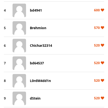
600
4
bd4941
570
5
Brehmion
520
6
Chichar32314
520
7
bd64537
520
8
L0rdM4dd1n
520
9
dStein