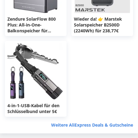
Zendure SolarFlow 800
Wieder da! 👉 Marstek
Plus: All-in-One-
Solarspeicher B2500D
Balkonspeicher für
(2240Wh) für 238,77€
313,22€!
4-in-1-USB-Kabel für den
Schlüsselbund unter 5€
Weitere AliExpress Deals & Gutscheine