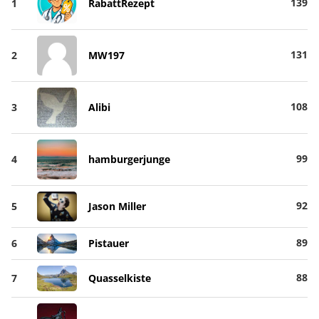
139
1
RabattRezept
131
2
MW197
108
3
Alibi
99
4
hamburgerjunge
92
5
Jason Miller
89
6
Pistauer
88
7
Quasselkiste