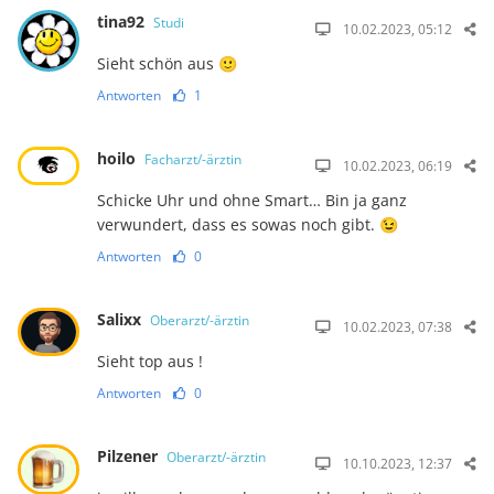
tina92
Studi
10.02.2023, 05:12
Sieht schön aus 🙂
Antworten
1
hoilo
Facharzt/-ärztin
10.02.2023, 06:19
Schicke Uhr und ohne Smart… Bin ja ganz
verwundert, dass es sowas noch gibt. 😉
Antworten
0
Salixx
Oberarzt/-ärztin
10.02.2023, 07:38
Sieht top aus !
Antworten
0
Pilzener
Oberarzt/-ärztin
10.10.2023, 12:37