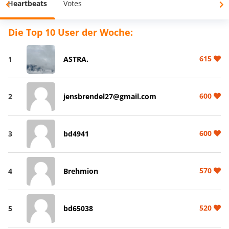
Heartbeats
Votes
Die Top 10 User der Woche:
615
1
ASTRA.
600
2
jensbrendel27@gmail.com
600
3
bd4941
570
4
Brehmion
520
5
bd65038