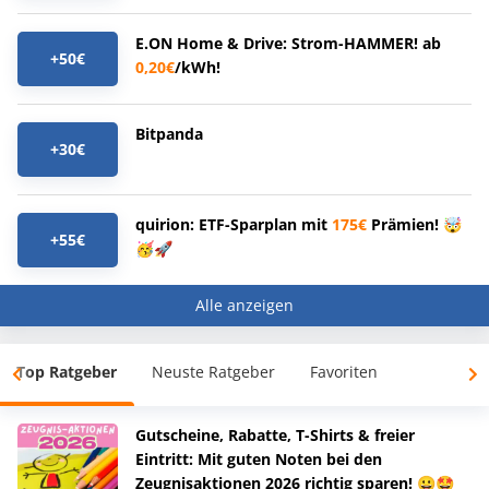
E.ON Home & Drive: Strom-HAMMER! ab
+50€
0,20€
/kWh!
Bitpanda
+30€
quirion: ETF-Sparplan mit
175€
Prämien! 🤯
+55€
🥳🚀
Alle anzeigen
Top Ratgeber
Neuste Ratgeber
Favoriten
Gutscheine, Rabatte, T-Shirts & freier
Eintritt: Mit guten Noten bei den
Zeugnisaktionen 2026 richtig sparen! 😀🤩