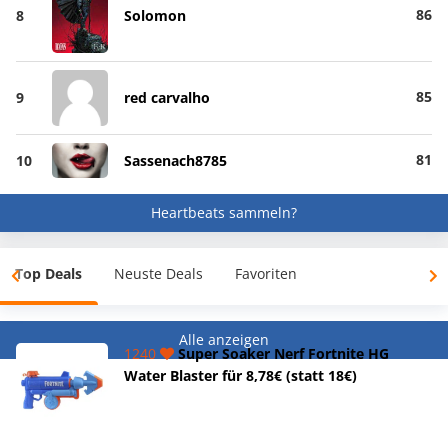
86
8
Solomon
85
9
red carvalho
81
10
Sassenach8785
Heartbeats sammeln?
Top Deals
Neuste Deals
Favoriten
Alle anzeigen
1240
Super Soaker Nerf Fortnite HG
Water Blaster für 8,78€ (statt 18€)