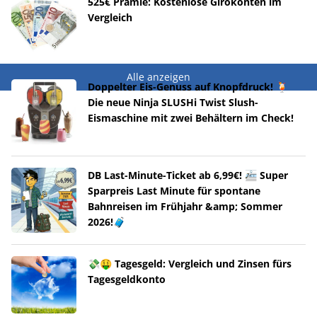
525€ Prämie: Kostenlose Girokonten im
Vergleich
Alle anzeigen
Doppelter Eis-Genuss auf Knopfdruck! 🍹
Die neue Ninja SLUSHi Twist Slush-
Eismaschine mit zwei Behältern im Check!
DB Last-Minute-Ticket ab 6,99€! 🚈 Super
Sparpreis Last Minute für spontane
Bahnreisen im Frühjahr &amp; Sommer
2026!🧳
💸🤑 Tagesgeld: Vergleich und Zinsen fürs
Tagesgeldkonto