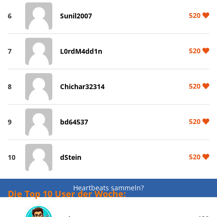
520
6
Sunil2007
520
7
L0rdM4dd1n
520
8
Chichar32314
520
9
bd64537
520
10
dStein
Heartbeats sammeln?
Die Top 10 User der Woche: