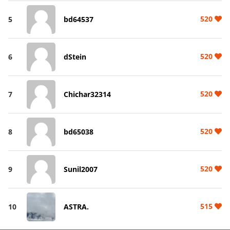
520
5
bd64537
520
6
dStein
520
7
Chichar32314
520
8
bd65038
520
9
Sunil2007
515
10
ASTRA.