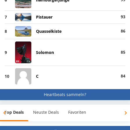
93
7
Pistauer
86
8
Quasselkiste
85
9
Solomon
84
10
C
Heartbeats sammeln?
Top Deals
Neuste Deals
Favoriten