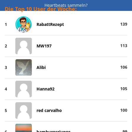
Heartbeats sammeln?
Die Top 10 User der Woche:
139
1
RabattRezept
113
2
MW197
106
3
Alibi
105
4
Hanna92
100
5
red carvalho
99
6
hamburgerjunge