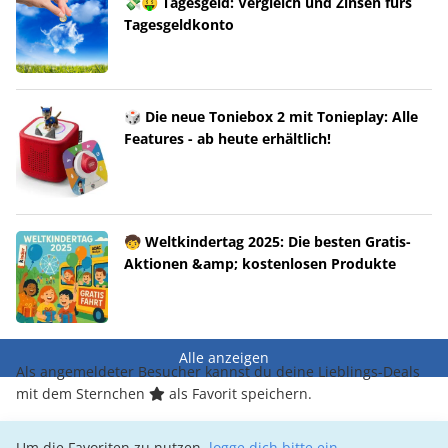
💸🤑 Tagesgeld: Vergleich und Zinsen fürs
Tagesgeldkonto
🎲 Die neue Toniebox 2 mit Tonieplay: Alle
Features - ab heute erhältlich!
🧒 Weltkindertag 2025: Die besten Gratis-
Aktionen &amp; kostenlosen Produkte
Alle anzeigen
Als angemeldeter Besucher kannst du deine Lieblings-Deals
mit dem Sternchen
als Favorit speichern.
Um die Favoriten zu nutzen,
logge dich bitte ein
.