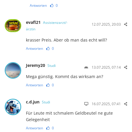
Antworten
0
evafl21
Assistenzarzt/-
12.07.2025, 20:03
ärztin
krasser Preis. Aber ob man das echt will?
Antworten
0
Jeremy20
Studi
13.07.2025, 07:14
Mega günstig. Kommt das wirksam an?
Antworten
0
c.d.jun
Studi
16.07.2025, 07:41
Für Leute mit schmalem Geldbeutel ne gute
Gelegenheit
Antworten
0