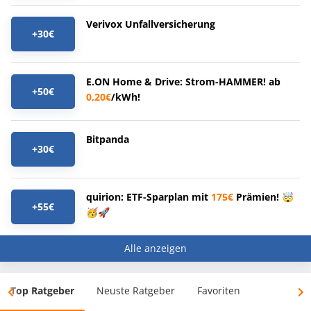
Verivox Unfallversicherung
+30€
E.ON Home & Drive: Strom-HAMMER! ab
+50€
0,20€
/kWh!
Bitpanda
+30€
quirion: ETF-Sparplan mit
175€
Prämien! 🤯
+55€
🥳🚀
Alle anzeigen
Top Ratgeber
Neuste Ratgeber
Favoriten