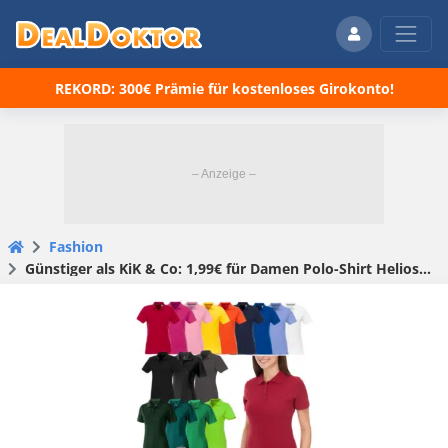
REKORD: 300€ Prämie für kostenloses Girokonto!
Fashion
Günstiger als KiK & Co: 1,99€ für Damen Polo-Shirt Helios von ELEVATE 👉 direkt 15 Stück für 30€ und ohne Versandkosten