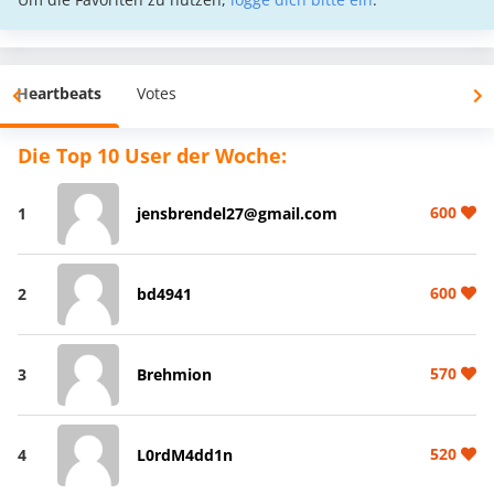
Heartbeats
Votes
Die Top 10 User der Woche:
600
1
jensbrendel27@gmail.com
600
2
bd4941
570
3
Brehmion
520
4
L0rdM4dd1n