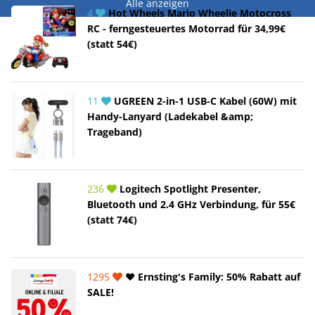
Alle anzeigen
4
Hot Wheels Mario Wheelie Motocross
RC - ferngesteuertes Motorrad für 34,99€
(statt 54€)
11
UGREEN 2-in-1 USB-C Kabel (60W) mit
Handy-Lanyard (Ladekabel &amp;
Trageband)
236
Logitech Spotlight Presenter,
Bluetooth und 2.4 GHz Verbindung, für 55€
(statt 74€)
1295
❤️ Ernsting's Family: 50% Rabatt auf
SALE!