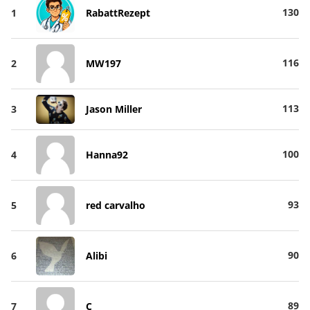
130
1
RabattRezept
116
2
MW197
113
3
Jason Miller
100
4
Hanna92
93
5
red carvalho
90
6
Alibi
89
7
C