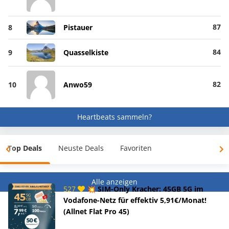
87
8
Pistauer
84
9
Quasselkiste
82
10
Anwo59
Heartbeats sammeln?
Top Deals
Neuste Deals
Favoriten
Alle anzeigen
527
💥 SIM-Only Kracher: 45GB 5G im
Vodafone-Netz für effektiv 5,91€/Monat!
(Allnet Flat Pro 45)