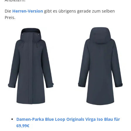
Die
Herren-Version
gibt es übrigens gerade zum selben
Preis.
Damen-Parka Blue Loop Originals Virga Iso Blau für
69,99€