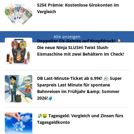
525€ Prämie: Kostenlose Girokonten im
Vergleich
Alle anzeigen
Doppelter Eis-Genuss auf Knopfdruck! 🍹
Die neue Ninja SLUSHi Twist Slush-
Eismaschine mit zwei Behältern im Check!
DB Last-Minute-Ticket ab 6,99€! 🚈 Super
Sparpreis Last Minute für spontane
Bahnreisen im Frühjahr &amp; Sommer
2026!🧳
💸🤑 Tagesgeld: Vergleich und Zinsen fürs
Tagesgeldkonto