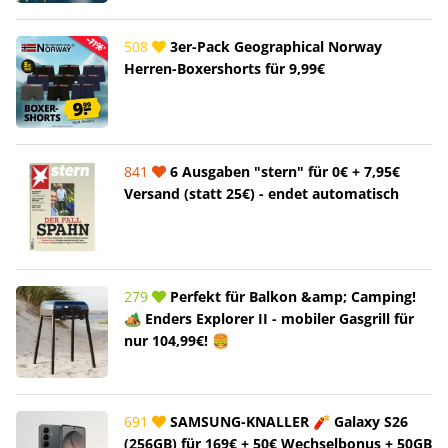
508
3er-Pack Geographical Norway
Herren-Boxershorts für 9,99€
841
6 Ausgaben "stern" für 0€ + 7,95€
Versand (statt 25€) - endet automatisch
279
Perfekt für Balkon &amp; Camping!
🏕️ Enders Explorer II - mobiler Gasgrill für
nur 104,99€! 🍔
691
SAMSUNG-KNALLER 🧨 Galaxy S26
(256GB) für 169€ + 50€ Wechselbonus + 50GB