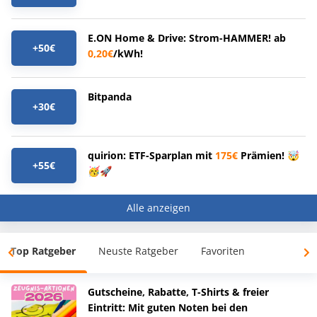
E.ON Home & Drive: Strom-HAMMER! ab
+50€
0,20€
/kWh!
Bitpanda
+30€
quirion: ETF-Sparplan mit
175€
Prämien! 🤯
+55€
🥳🚀
Alle anzeigen
Top Ratgeber
Neuste Ratgeber
Favoriten
Gutscheine, Rabatte, T-Shirts & freier
Eintritt: Mit guten Noten bei den