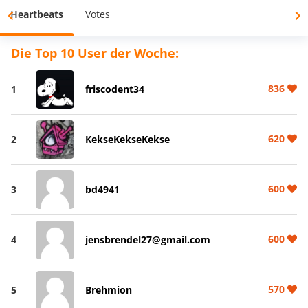
Heartbeats
Votes
Die Top 10 User der Woche:
836
1
friscodent34
620
2
KekseKekseKekse
600
3
bd4941
600
4
jensbrendel27@gmail.com
570
5
Brehmion