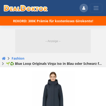
REKORD: 300€ Prämie für kostenloses Girokonto!
Fashion
🌱♻️ Blue Loop Originals Virga Iso in Blau oder Schwarz für 69,99€ (statt 200€) – nachhaltiger Damen-Parka