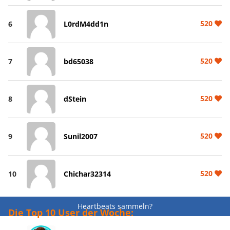
520
6
L0rdM4dd1n
520
7
bd65038
520
8
dStein
520
9
Sunil2007
520
10
Chichar32314
Heartbeats sammeln?
Die Top 10 User der Woche: