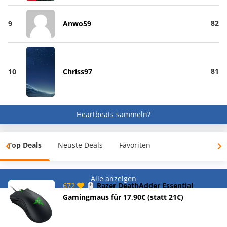
82
9
Anwo59
81
10
Chriss97
Heartbeats sammeln?
Top Deals
Neuste Deals
Favoriten
Alle anzeigen
672
🖱️ Razer DeathAdder Essential
Gamingmaus für 17,90€ (statt 21€)