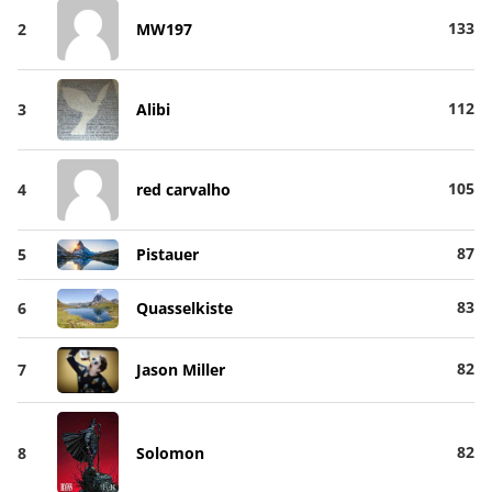
133
2
MW197
112
3
Alibi
105
4
red carvalho
87
5
Pistauer
83
6
Quasselkiste
82
7
Jason Miller
82
8
Solomon