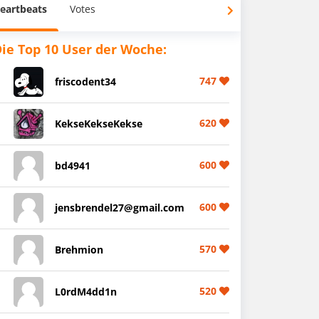
eartbeats
Votes
ie Top 10 User der Woche:
747
friscodent34
620
KekseKekseKekse
600
bd4941
600
jensbrendel27@gmail.com
570
Brehmion
520
L0rdM4dd1n