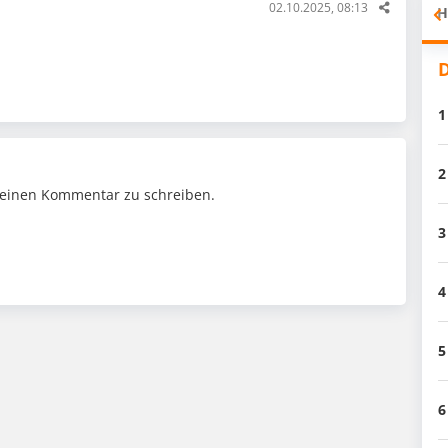
02.10.2025, 08:13
H
D
1
2
einen Kommentar zu schreiben.
3
4
5
6