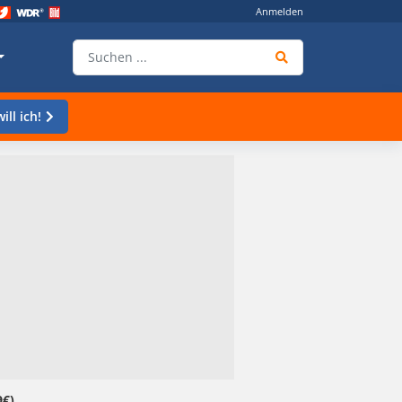
Anmelden
ill ich!
9€)