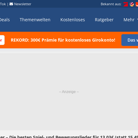
kTok
|
Newsletter
Bekannt aus:
Deals
Themenwelten
Kostenloses
Ratgeber
Mehr
REKORD: 300€ Prämie für kostenloses Girokonto!
Das w
er – Die besten Spiel- und Bewegungslieder für 13,03€ (statt 15,4