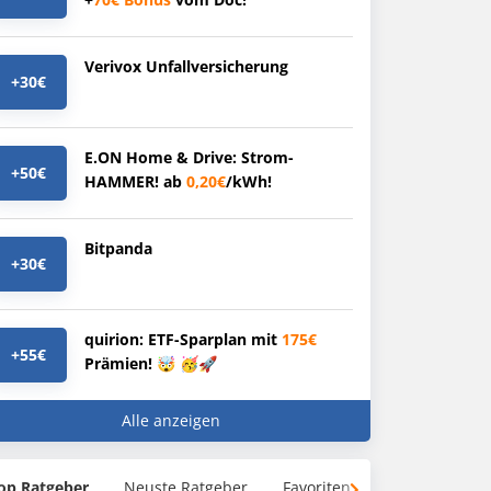
Verivox Unfallversicherung
+30€
E.ON Home & Drive: Strom-
+50€
HAMMER! ab
0,20€
/kWh!
Bitpanda
+30€
quirion: ETF-Sparplan mit
175€
+55€
Prämien! 🤯 🥳🚀
Alle anzeigen
op Ratgeber
Neuste Ratgeber
Favoriten