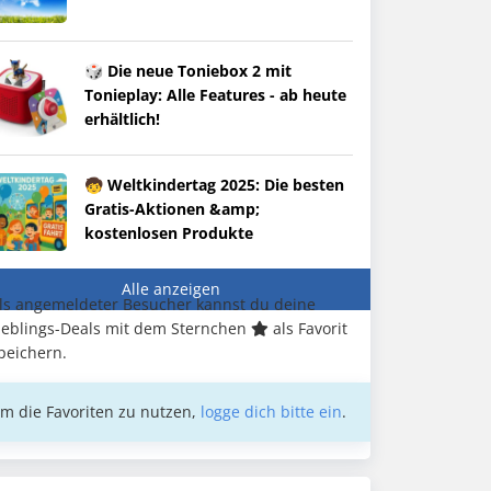
🎲 Die neue Toniebox 2 mit
Tonieplay: Alle Features - ab heute
erhältlich!
🧒 Weltkindertag 2025: Die besten
Gratis-Aktionen &amp;
kostenlosen Produkte
Alle anzeigen
ls angemeldeter Besucher kannst du deine
ieblings-Deals mit dem Sternchen
als Favorit
peichern.
m die Favoriten zu nutzen,
logge dich bitte ein
.