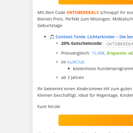
Mit dem Code
OKTOBERDEALS
schnappt ihr eu
kleinen Preis. Perfekt zum Mitsingen, Mitklats
Geburtstage.
🎵 Content-Tonie: Lichterkinder – Die be
20% Gutscheincode:
OKTOBERDEA
Preisvergleich:
15,49€
,
Ersparnis: x€
im
KultClub
kostenloses Kundenprogramm
ab 3 Jahren
Ihr bekommt einen
Kinderzimmer-Hit
zum guten K
Kleinen beschäftigt. Ideal für Regentage, Kind
Eure Nicole