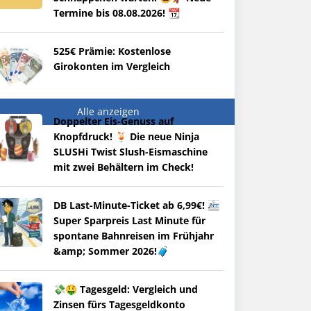
Termine bis 08.08.2026! 📆
525€ Prämie: Kostenlose
Girokonten im Vergleich
Alle anzeigen
Doppelter Eis-Genuss auf
Knopfdruck! 🍹 Die neue Ninja
SLUSHi Twist Slush-Eismaschine
mit zwei Behältern im Check!
DB Last-Minute-Ticket ab 6,99€! 🚈
Super Sparpreis Last Minute für
spontane Bahnreisen im Frühjahr
&amp; Sommer 2026!🧳
💸🤑 Tagesgeld: Vergleich und
Zinsen fürs Tagesgeldkonto