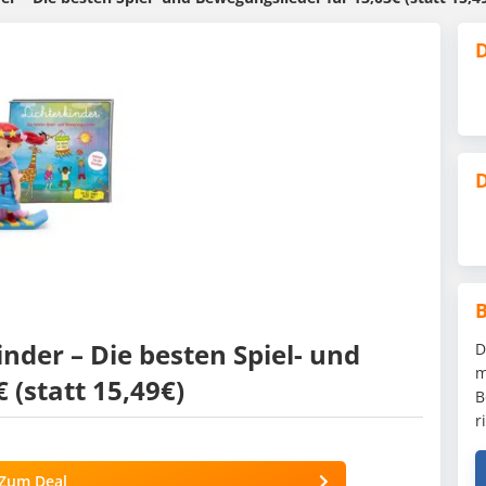
D
D
nder – Die besten Spiel- und
D
m
 (statt 15,49€)
B
r
Zum Deal