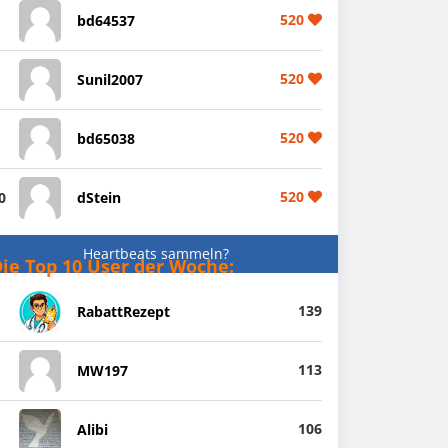
520
bd64537
520
Sunil2007
520
bd65038
520
0
dStein
Heartbeats sammeln?
ie Top 10 User der Woche:
139
RabattRezept
113
MW197
106
Alibi