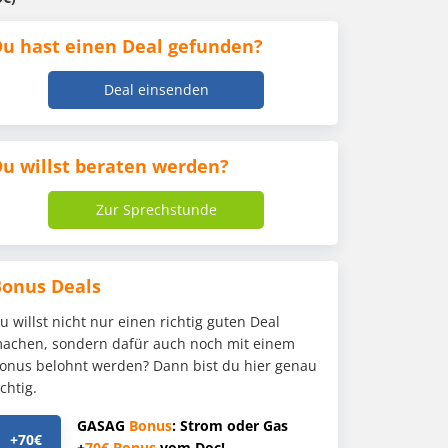
u hast einen Deal gefunden?
Deal einsenden
u willst beraten werden?
Zur Sprechstunde
Bonus Deals
u willst nicht nur einen richtig guten Deal
achen, sondern dafür auch noch mit einem
onus belohnt werden? Dann bist du hier genau
ichtig.
GASAG
Bonus
: Strom oder Gas
+70€
+
70€
Bonus
vom Doc!