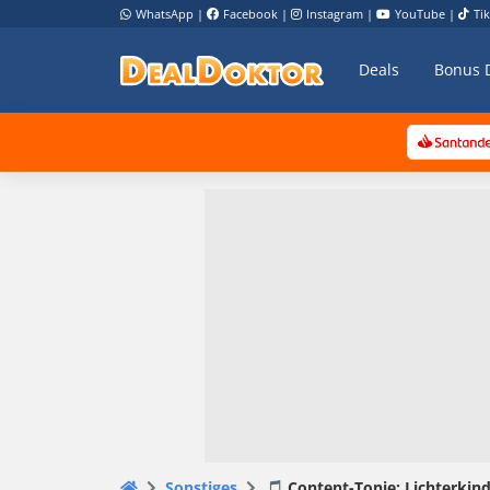
WhatsApp
|
Facebook
|
Instagram
|
YouTube
|
Ti
Deals
Bonus 
Sonstiges
🎵 Content-Tonie: Lichterkind