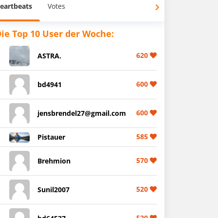
eartbeats
Votes
ie Top 10 User der Woche:
620
ASTRA.
600
bd4941
600
jensbrendel27@gmail.com
585
Pistauer
570
Brehmion
520
Sunil2007
520