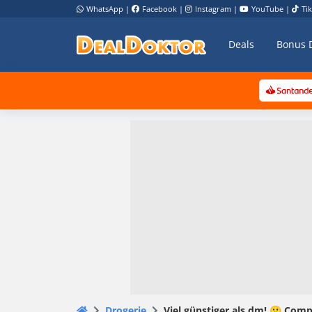
WhatsApp
|
Facebook
|
Instagram
|
YouTube
|
Ti
Deals
Bonus 
Drogerie
Viel günstiger als dm! 😀 Comp