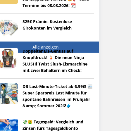
Termine bis 08.08.2026! 📆
525€ Prämie: Kostenlose
Girokonten im Vergleich
Alle anzeigen
Doppelter Eis-Genuss auf
Knopfdruck! 🍹 Die neue Ninja
SLUSHi Twist Slush-Eismaschine
mit zwei Behältern im Check!
DB Last-Minute-Ticket ab 6,99€! 🚈
Super Sparpreis Last Minute für
spontane Bahnreisen im Frühjahr
&amp; Sommer 2026!🧳
💸🤑 Tagesgeld: Vergleich und
Zinsen fürs Tagesgeldkonto