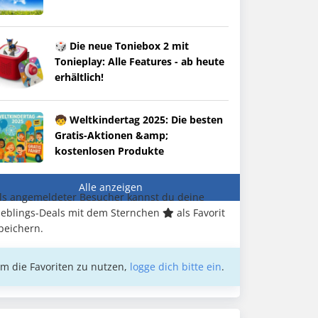
🎲 Die neue Toniebox 2 mit
Tonieplay: Alle Features - ab heute
erhältlich!
🧒 Weltkindertag 2025: Die besten
Gratis-Aktionen &amp;
kostenlosen Produkte
Alle anzeigen
ls angemeldeter Besucher kannst du deine
ieblings-Deals mit dem Sternchen
als Favorit
peichern.
m die Favoriten zu nutzen,
logge dich bitte ein
.