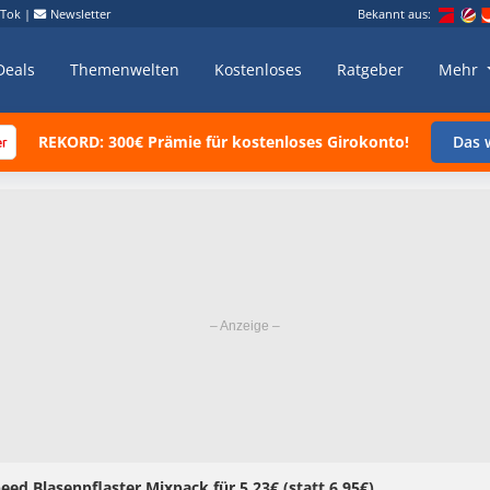
kTok
|
Newsletter
Bekannt aus:
Deals
Themenwelten
Kostenloses
Ratgeber
Mehr
REKORD: 300€ Prämie für kostenloses Girokonto!
Das w
eed Blasenpflaster Mixpack für 5,23€ (statt 6,95€)