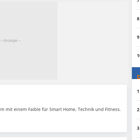
7
8
9
1
D
1
m mit einem Faible für Smart Home, Technik und Fitness.
2
3