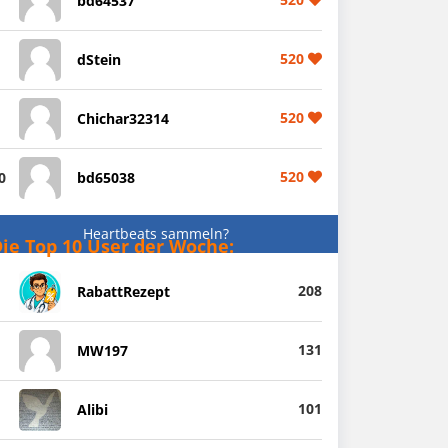
bd64537
520
dStein
520
Chichar32314
520
0
bd65038
Heartbeats sammeln?
ie Top 10 User der Woche:
208
RabattRezept
131
MW197
101
Alibi