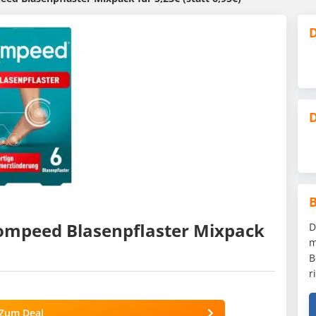
D
D
 Compeed Blasenpflaster Mixpack
D
m
B
r
Zum Deal