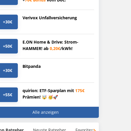
Verivox Unfallversicherung
+30€
E.ON Home & Drive: Strom-
+50€
HAMMER! ab
0,20€
/kWh!
Bitpanda
+30€
quirion: ETF-Sparplan mit
175€
+55€
Prämien! 🤯 🥳🚀
Alle anzeigen
op Ratgeber
Neuste Ratgeber
Favoriten