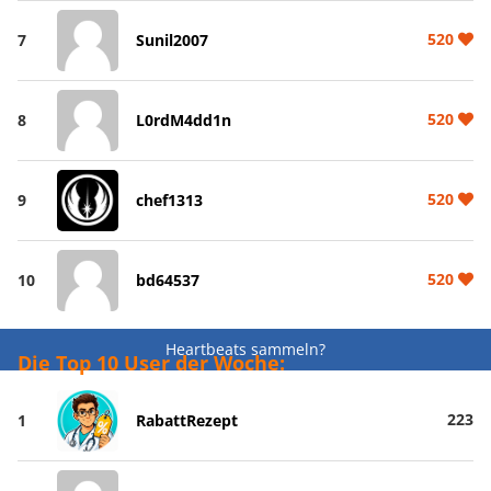
520
7
Sunil2007
520
8
L0rdM4dd1n
520
9
chef1313
520
10
bd64537
Heartbeats sammeln?
Die Top 10 User der Woche:
223
1
RabattRezept