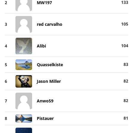
133
2
MW197
105
3
red carvalho
104
4
Alibi
83
5
Quasselkiste
82
6
Jason Miller
82
7
Anwo59
81
8
Pistauer