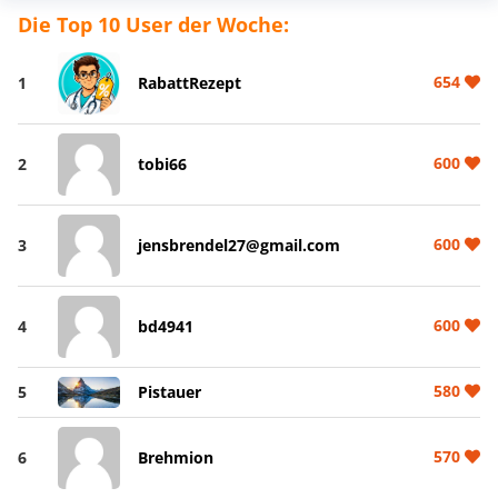
Die Top 10 User der Woche:
654
1
RabattRezept
600
2
tobi66
600
3
jensbrendel27@gmail.com
600
4
bd4941
580
5
Pistauer
570
6
Brehmion