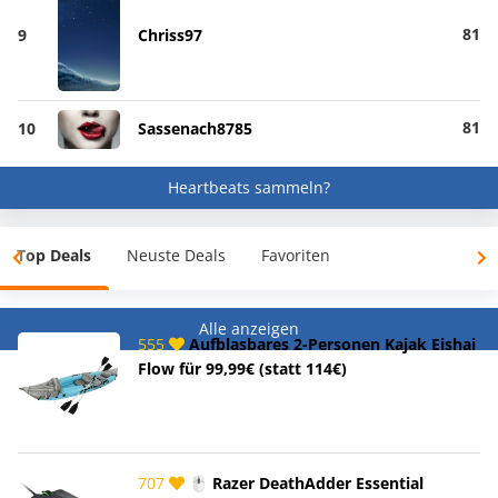
81
9
Chriss97
81
10
Sassenach8785
Heartbeats sammeln?
Top Deals
Neuste Deals
Favoriten
Alle anzeigen
555
Aufblasbares 2-Personen Kajak Eishai
Flow für 99,99€ (statt 114€)
707
🖱️ Razer DeathAdder Essential