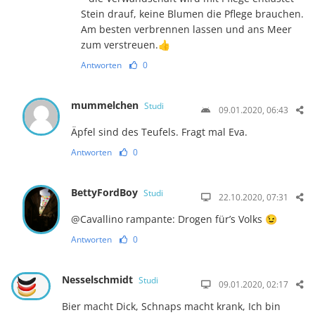
Stein drauf, keine Blumen die Pflege brauchen.
Am besten verbrennen lassen und ans Meer
zum verstreuen.👍
Antworten
0
mummelchen
Studi
09.01.2020, 06:43
Äpfel sind des Teufels. Fragt mal Eva.
Antworten
0
BettyFordBoy
Studi
22.10.2020, 07:31
@Cavallino rampante: Drogen für’s Volks 😉
Antworten
0
Nesselschmidt
Studi
09.01.2020, 02:17
Bier macht Dick, Schnaps macht krank, Ich bin