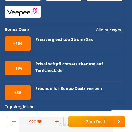
Bonus Deals
Alle anzeigen
Preisvergleich.de Strom/Gas
+40€
Privathaftpflichtversicherung auf
+10€
Tarifcheck.de
Freunde für Bonus-Deals werben
+5€
Top Vergleiche
GRATIS testen dank Geld-Zurück-Aktion: Valess, Axe Deo,
920
Zum Deal
WC-Ente uvm. (Juli 2026)
💥 Die 30 besten Handytarife 📱➡️ Apple iPhone,