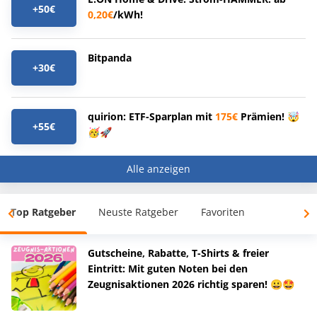
+50€
0,20€
/kWh!
Bitpanda
+30€
quirion: ETF-Sparplan mit
175€
Prämien! 🤯
+55€
🥳🚀
Alle anzeigen
Top Ratgeber
Neuste Ratgeber
Favoriten
Gutscheine, Rabatte, T-Shirts & freier
Eintritt: Mit guten Noten bei den
Zeugnisaktionen 2026 richtig sparen! 😀🤩