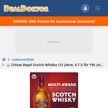
REKORD: 300€ Prämie für kostenloses Girokonto!
Lebensmittel
🥃 Chivas Regal Scotch Whisky (12 Jahre, 0,7 l) für 19€ (statt 26€)