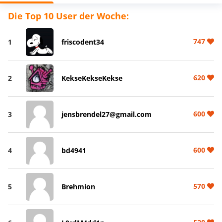
Die Top 10 User der Woche:
747
1
friscodent34
620
2
KekseKekseKekse
600
3
jensbrendel27@gmail.com
600
4
bd4941
570
5
Brehmion