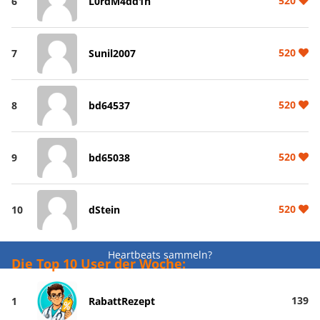
520
6
L0rdM4dd1n
520
7
Sunil2007
520
8
bd64537
520
9
bd65038
520
10
dStein
Heartbeats sammeln?
Die Top 10 User der Woche:
139
1
RabattRezept