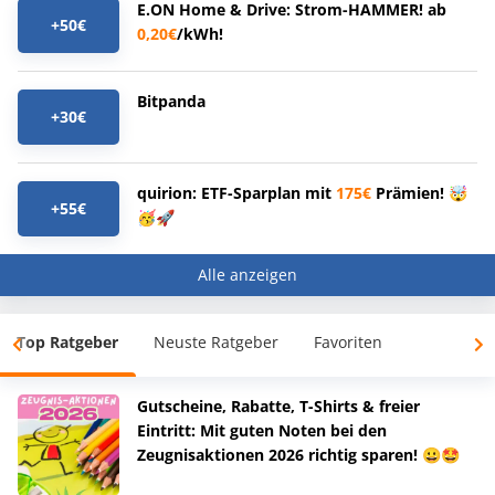
E.ON Home & Drive: Strom-HAMMER! ab
+50€
0,20€
/kWh!
Bitpanda
+30€
quirion: ETF-Sparplan mit
175€
Prämien! 🤯
+55€
🥳🚀
Alle anzeigen
Top Ratgeber
Neuste Ratgeber
Favoriten
Gutscheine, Rabatte, T-Shirts & freier
Eintritt: Mit guten Noten bei den
Zeugnisaktionen 2026 richtig sparen! 😀🤩