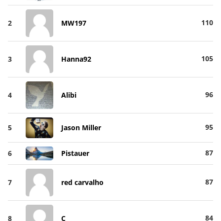
110
2
MW197
105
3
Hanna92
96
4
Alibi
95
5
Jason Miller
87
6
Pistauer
87
7
red carvalho
84
8
C