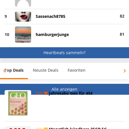
82
9
Sassenach8785
81
10
hamburgerjunge
Heartbeats sammeln?
Top Deals
Neuste Deals
Favoriten
Alle anzeigen
928
Jahresabo Geo für 45€